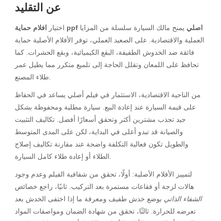
عن التقليد
افلام حماية ppf اصلي
يمنح مالك السيارة سلسلة من المزايا
اختيار
العملية والاقتصادية. على الصعيد العملي، توفر الأفلام الأصلية حماية
فائقة ضد الخدوش الطفيفة، البقع الكيميائية، وبقع الحشرات. كما
تحافظ على اللمعان وتقلل الحاجة إلى تلميع متكرر مما يطيل عمر
طلاء المصنع.
من الناحية الاقتصادية، الاستثمار في فيلم أصلي يساعد في الحفاظ
على قيمة السيارة عند إعادة البيع. سيارة مطلية ومحفوظة بشكل
جيد تجذب مشترين أكثر وتحقق أسعارًا أفضل. تكاليف التثبيت
والصيانة قد تبدو أعلى في البداية، لكن على المدى المتوسط
والطويل تكون فعالية التكلفة واضحة عند مقارنة تكاليف إصلاح
الطلاء أو إعادة طلاء كامل السيارة.
لتمييز الأفلام الأصلية: أولًا، تحقق من شفافية الفيلم وعدم وجود
هالات لزجة أو فقاعات مستمرة بعد التركيب. ثانيًا، راجع خصائص
الشفاء الذاتي
بوضع خدش طفيف ومعرفة ما إذا اختفى الخدش بعد
تعرضه للحرارة. ثالثًا، تحقق من شهادة الضمان ومواصفات المواد