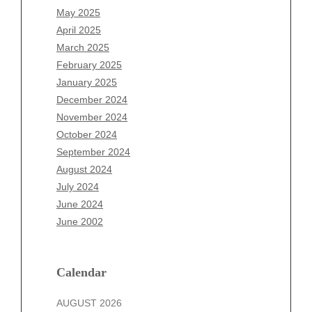
March 2026
May 2025
February 2026
April 2025
January 2026
March 2025
December 2025
February 2025
November 2025
January 2025
October 2025
December 2024
September 2025
November 2024
August 2025
October 2024
July 2025
September 2024
June 2025
August 2024
May 2025
July 2024
April 2025
June 2024
March 2025
June 2002
February 2025
January 2025
December 2024
Calendar
November 2024
AUGUST 2026
October 2024