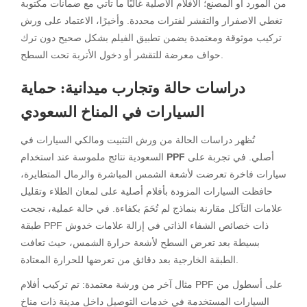
من المورد أو المصنع؛ الأفلام الأصلية غالبًا ما تأتي مع ضمانات مكتوبة
تغطي الاصفرار والتقشر لفترات محددة. وأخيرًا، الاعتماد على ورش
تركيب موثوقة ومعتمدة يضمن تطبيق الفيلم بشكل صحيح دون ترك
حواف معرضة للتقشر أو دخول الأتربة تحت السطح.
دراسات حالة وتجارب ميدانية: حماية
السيارات في المناخ السعودي
تُظهر دراسات الحالة من ورش التثبيت ومالكي السيارات في
أصلي. في تجربة على
PPF
السعودية نتائج ملموسة عند استخدام
سيارات فاخرة تعرضت لأشعة الشمس المباشرة والرمال المتطايرة،
حافظت السيارات المزودة بأفلام أصلية على لمعان الطلاء وتقليل
علامات التآكل مقارنة بنماذج لم تُحَمَ بكفاءة. في حالة عملية، نجحت
طبقة PPF ذات خصائص الشفاء الذاتي في إزالة علامات خدوش
بسيطة بعد تعرض السطح لأشعة حرارة الشمس، حيث تعافت
الطبقة الخارجية بعد دقائق من تعرضها للحرارة المعتادة.
مثال آخر من ورشة معتمدة: تم تركيب أفلام PPF على أسطول من
السيارات المستخدمة في خدمات التوصيل داخل مدينة ذات مناخ