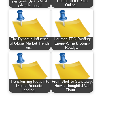
Routes to the Best
الأحلام: دليل عملي بين
Online…
الرموز والسياق
The Dynamic Influence
Houston TPO Roofing:
of Global Market Trends
Energy-Smart, Storm-
on…
Ready…
Transforming Ideas into
From Shell to Sanctuary:
Digital Products:
How a Thoughtful Van
Leading…
Fitout…