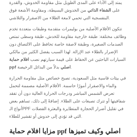
يمتد إلى الأداء على المدى الطويل مثل مقاومة الخدوش، والقدرة
على
الشفاء الذاتي
من الخدوش البسيطة، ومقاومة الأشعة فوق
البنفسجية التي تحمي لامعة الطلاء من الاصفرار والتلاشي.
تتكون الأفلام الأصلية من بوليمرات متقدمة وطبقات متعددة تخدم
وظائف مختلفة: طبقة خارجية مقاومة للخدش، طبقة وسطى تمتص
الصدمات الصغيرة، وطبقة لاصقة خاصة تحافظ على الالتصاق دون
الإضرار بالطلاء عند الإزالة. لهذا السبب يفضل الكثير من مالكي
السيارات الباحثين عن الحفاظ على قيمة سيارتهم نصب
افلام حماية
بدلاً من البدائل الرخيصة.
ppf اصلي
في بيئات قاسية مثل السعودية، تصبح خصائص مثل مقاومة الحرارة
والماء والاصفرار أمورًا حاسمة. الأفلام الأصلية مصممة لتحمل
تعرض الشمس المباشر ودرجات الحرارة العالية دون أن تفقد
شفافيتها أو تترك تصبغات على الطلاء. إضافةً إلى ذلك، تساهم بعض
أنواع الـPPF في تقليل أضرار الحجارة المتطايرة والبعثرة الفضلات
التي قد تؤدي إلى خدوش أو تقشير للطلاء.
افلام حماية ppf اصلي
وكيف تميزها
مزايا