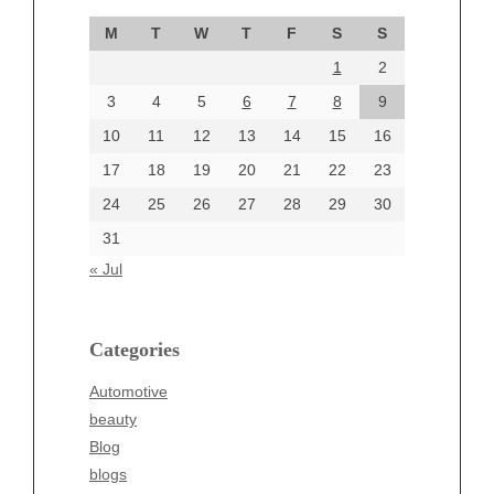
September 2024
M
T
W
T
F
S
S
August 2024
1
2
July 2024
June 2024
3
4
5
6
7
8
9
June 2002
10
11
12
13
14
15
16
17
18
19
20
21
22
23
24
25
26
27
28
29
30
Categories
31
Automotive
« Jul
beauty
Blog
blogs
Categories
Blogv
Automotive
Business
beauty
Entertainment
Blog
Fashion
blogs
Finance