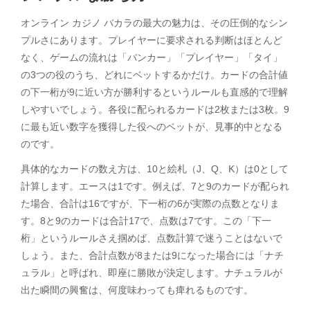
オンライン カジノ バカラの最大の魅力は、その圧倒的なシン
プルさにあります。プレイヤーに要求される判断はほとんど
なく、ゲームの流れは「バンカー」「プレイヤー」「タイ」
の3つの役のうち、どれにベットするかだけ。カードの合計値
の下一桁が9に近い方が勝利するというルールも直感的で理解
しやすいでしょう。各役に配られるカードは2枚または3枚。9
に最も近い数字を獲得した役へのベットが、見事的中となる
のです。
具体的なカードの数え方は、10と絵札（J、Q、K）は0として
計算します。エースは1です。例えば、7と9のカードが配られ
た場合、合計は16ですが、下一桁の6が実際の点数となりま
す。8と9のカードは合計17で、点数は7です。この「下一
桁」というルールさえ掴めば、点数計算で迷うことはないで
しょう。また、合計点数が8または9になった場合には「ナチ
ュラル」と呼ばれ、即座に勝敗が決定します。ナチュラルが
出た瞬間の興奮は、何度味わっても痺れるものです。