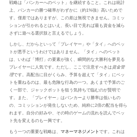
戦略は「バンカーへのベット」を継続すること。これは統計
上、バンカーの勝つ確率がわずかに（約1%強）高いためで
す。僅差ではありますが、この差は無視できません。コミッ
ションが引かれるとはいえ、長い目で見れば最も資金を減ら
さずに遊べる選択肢と言えるでしょう。
しかし、だからといって「プレイヤー」や「タイ」へのベッ
トが悪手というわけではありません。「タイ」へのベット
は、いわば「博打」の要素が強く、瞬間的な大勝利を夢見る
プレイヤーに人気です。ただし、ここで注意すべきは
資金管
理
です。高配当に目がくらみ、予算を超えて「タイ」にベッ
トを重ねるのは、最も危険な行為の一つ。あくまで予算のご
く一部で、ジャックポットを狙う気持ちで臨むのが賢明で
す。また、「プレイヤー」はバンカーより勝率は低いもの
の、コミッションが発生しないため、純粋に2倍の配当を得ら
れます。自分の好みや、その時のゲームの流れを読んでベッ
ト先を変えるのも一興です。
もう一つの重要な戦略は、
マネーマネジメント
です。これは