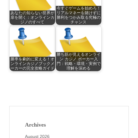
今すぐゲームを始めろ！
あなたの知らない世界が
リアルマネーを賭けずに
扉を開く：オンラインカ
勝利をつかみ取る究極の
ジノのすべて
チャンス
勝ち筋が見えるオンライ
勝率を劇的に変える！オ
ン カジノ ポーカー入
ンラインカジノブックメ
門：戦略・環境・実例で
ーカーの完全攻略ガイド
理解を深める
Archives
August 2026