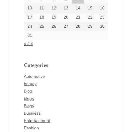
June 2002
10
11
12
13
14
15
16
17
18
19
20
21
22
23
24
25
26
27
28
29
30
Categories
31
Automotive
« Jul
beauty
Blog
blogs
Categories
Blogv
Automotive
Business
beauty
Entertainment
Blog
Fashion
blogs
Finance
Blogv
Food
Business
Health
Entertainment
Health & Wellness
Fashion
News