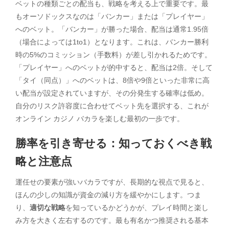
ベットの種類ごとの配当も、戦略を考える上で重要です。最
もオーソドックスなのは「バンカー」または「プレイヤー」
へのベット。「バンカー」が勝った場合、配当は通常1.95倍
（場合によっては1to1）となります。これは、バンカー勝利
時の5%のコミッション（手数料）が差し引かれるためです。
「プレイヤー」へのベットが的中すると、配当は2倍。そして
「タイ（同点）」へのベットは、8倍や9倍といった非常に高
い配当が設定されていますが、その分発生する確率は低め。
自分のリスク許容度に合わせてベット先を選択する、これが
オンライン カジノ バカラを楽しむ最初の一歩です。
勝率を引き寄せる：知っておくべき戦
略と注意点
運任せの要素が強いバカラですが、長期的な視点で見ると、
ほんの少しの知識が資金の減り方を緩やかにします。つま
り、
適切な戦略
を知っているかどうかが、プレイ時間と楽し
み方を大きく左右するのです。最も有名かつ推奨される基本