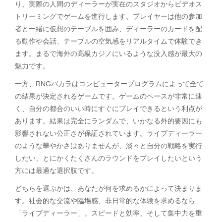
り、実際の人間のディーラーが実在のスタジオからビデオス
トリーミングでゲームを進行します。プレイヤーは他の参加
者と一緒に仮想のテーブルを囲み、ディーラーのカードを配
る動作や会話、テーブルの空気感をリアルタイムで体験でき
ます。まるで海外の高級カジノにいるような没入感が最大の
魅力です。
一方、RNGバカラはコンピュータープログラムによって全て
の結果が決定されるゲームです。ゲームのペースが非常に速
く、自分の都合のいい時にすぐにプレイできるという利点が
あります。結果は完全にランダムで、いかなる外的要因にも
影響されない公正さが保証されています。ライブディーラー
のような華やかさはありませんが、淡々と自分の戦略を実行
したい、とにかくたくさんのラウンドをプレイしたいという
方には最適な選択肢です。
どちらを選ぶかは、あなたが何を求めるかによって決まりま
す。社会的な交流や臨場感、非日常的な体験を求めるなら
「ライブディーラー」。スピードと効率、そして集中力を重