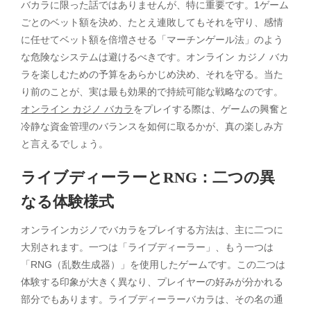
バカラに限った話ではありませんが、特に重要です。1ゲーム
ごとのベット額を決め、たとえ連敗してもそれを守り、感情
に任せてベット額を倍増させる「マーチンゲール法」のよう
な危険なシステムは避けるべきです。オンライン カジノ バカ
ラを楽しむための予算をあらかじめ決め、それを守る。当た
り前のことが、実は最も効果的で持続可能な戦略なのです。
オンライン カジノ バカラ
をプレイする際は、ゲームの興奮と
冷静な資金管理のバランスを如何に取るかが、真の楽しみ方
と言えるでしょう。
ライブディーラーとRNG：二つの異
なる体験様式
オンラインカジノでバカラをプレイする方法は、主に二つに
大別されます。一つは「ライブディーラー」、もう一つは
「RNG（乱数生成器）」を使用したゲームです。この二つは
体験する印象が大きく異なり、プレイヤーの好みが分かれる
部分でもあります。ライブディーラーバカラは、その名の通