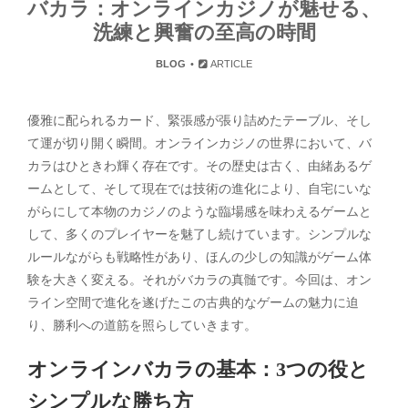
バカラ：オンラインカジノが魅せる、
洗練と興奮の至高の時間
BLOG
ARTICLE
優雅に配られるカード、緊張感が張り詰めたテーブル、そし
て運が切り開く瞬間。オンラインカジノの世界において、バ
カラはひときわ輝く存在です。その歴史は古く、由緒あるゲ
ームとして、そして現在では技術の進化により、自宅にいな
がらにして本物のカジノのような臨場感を味わえるゲームと
して、多くのプレイヤーを魅了し続けています。シンプルな
ルールながらも戦略性があり、ほんの少しの知識がゲーム体
験を大きく変える。それがバカラの真髄です。今回は、オン
ライン空間で進化を遂げたこの古典的なゲームの魅力に迫
り、勝利への道筋を照らしていきます。
オンラインバカラの基本：3つの役と
シンプルな勝ち方