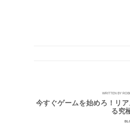
Skip
to
content
WRITTEN BY
ROB
今すぐゲームを始めろ！リア
る究
BL