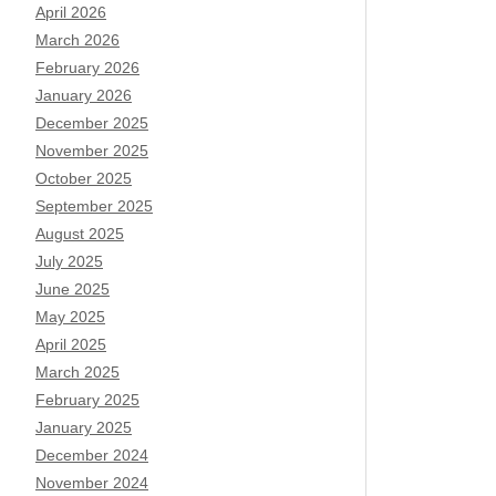
April 2026
March 2026
February 2026
January 2026
December 2025
November 2025
October 2025
September 2025
August 2025
July 2025
June 2025
May 2025
April 2025
March 2025
February 2025
January 2025
December 2024
November 2024