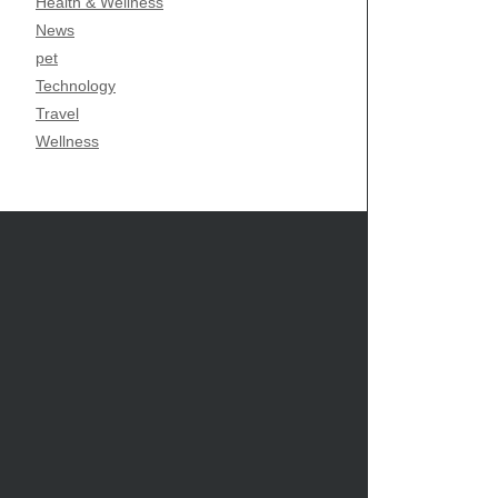
Health & Wellness
News
pet
Technology
Travel
Wellness