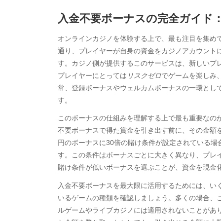
入金不要ボーナスの完全ガイド
オンラインカジノを体験する上で、最も注目を集め
通り、プレイヤーが自身の資金をカジノアカウント
す。カジノ側が提供するこのサービスは、新しいプ
プレイヤーにとっては
リスクゼロ
でゲームを楽しみ
常、登録ボーナスやウェルカムボーナスの一環とし
す。
このボーナスの仕組みを理解する上で最も重要なのが「賭け条
不要ボーナスで得た賞金を引き出す前に、その金額を
円のボーナスに30倍の賭け条件が設定されている場合、1
す。この条件はボーナスごとに大きく異なり、プレ
賭け条件が低いボーナスを選ぶことが、資金を現金
入金不要ボーナスを最大限に活用するためには、い
いるゲームの種類を確認しましょう。多くの場合、
ルゲームやライブカジノには適用されないことがあ