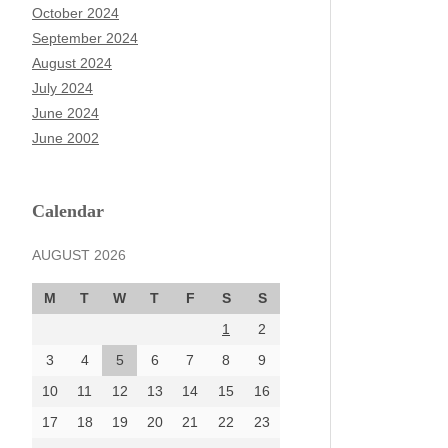
October 2024
September 2024
August 2024
July 2024
June 2024
June 2002
Calendar
AUGUST 2026
M
T
W
T
F
S
S
1
2
3
4
5
6
7
8
9
10
11
12
13
14
15
16
17
18
19
20
21
22
23