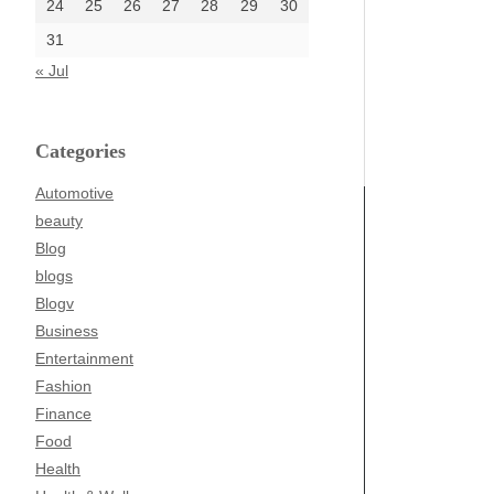
24
25
26
27
28
29
30
31
« Jul
Categories
Automotive
beauty
Blog
blogs
Blogv
Business
Entertainment
Fashion
Finance
Food
Health