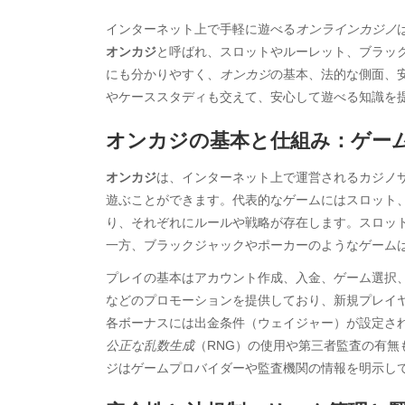
インターネット上で手軽に遊べる
オンラインカジノ
オンカジ
と呼ばれ、スロットやルーレット、ブラッ
にも分かりやすく、
オンカジ
の基本、法的な側面、
やケーススタディも交えて、安心して遊べる知識を
オンカジの基本と仕組み：ゲー
オンカジ
は、インターネット上で運営されるカジノ
遊ぶことができます。代表的なゲームにはスロット
り、それぞれにルールや戦略が存在します。スロッ
一方、ブラックジャックやポーカーのようなゲーム
プレイの基本はアカウント作成、入金、ゲーム選択
などのプロモーションを提供しており、新規プレイ
各ボーナスには出金条件（ウェイジャー）が設定さ
公正な乱数生成
（RNG）の使用や第三者監査の有
ジはゲームプロバイダーや監査機関の情報を明示し