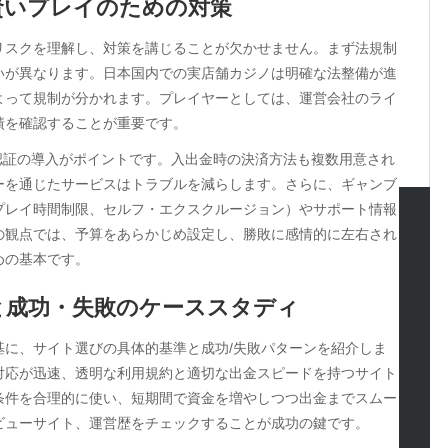
賢いプレイのための対策
リスクを理解し、対策を講じることが欠かせません。まず法規制
いが異なります。日本国内での実店舗カジノは明確な法整備が進
よって規制が分かれます。プレイヤーとしては、運営会社のライ
績を確認することが重要です。
認証の導入がポイントです。入出金時の決済方法も複数用意され
ーを通じたサービスはトラブルを減らします。さらに、ギャンブ
プレイ時間制限、セルフ・エクスクルージョン）やサポート情報
の観点では、予算をあらかじめ設定し、勝敗に感情的に左右され
tegories
めの基本です。
omotive
と成功・失敗のケーススタディ
uty
g
基に、サイト選びの具体的基準と成功/失敗パターンを紹介しま
gs
対応が迅速、透明な利用規約と適切な出金スピードを持つサイト
gv
条件を合理的に使い、短期間で資金を増やしつつ出金までスムー
iness
ビューサイト、運営歴をチェックすることが成功の鍵です。
ertainment