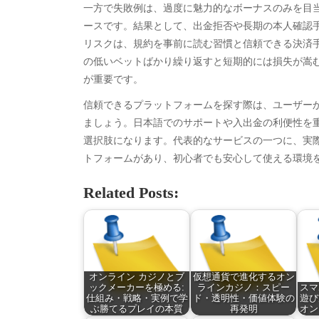
一方で失敗例は、過度に魅力的なボーナスのみを目当
January 2026
Fas
ースです。結果として、出金拒否や長期の本人確認
December 2025
Fin
リスクは、規約を事前に読む習慣と信頼できる決済
November 2025
Fo
の低いベットばかり繰り返すと短期的には損失が嵩
October 2025
Hea
が重要です。
September 2025
Hea
August 2025
Ne
信頼できるプラットフォームを探す際は、ユーザー
July 2025
pet
ましょう。日本語でのサポートや入出金の利便性を
June 2025
Tec
選択肢になります。代表的なサービスの一つに、実
May 2025
Tra
トフォームがあり、初心者でも安心して使える環境
April 2025
Wel
Related Posts:
March 2025
February 2025
January 2025
December 2024
November 2024
オンライン カジノとブ
仮想通貨で進化するオン
October 2024
ックメーカーを極める:
ラインカジノ：スピー
スマ
September 2024
仕組み・戦略・実例で学
ド・透明性・価値体験の
遊び
ぶ勝てるプレイの本質
再発明
オン
August 2024