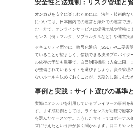
安全性と法規制：リスク管理と
オンカジ
を安全に楽しむためには、法的・技術的な
については、日本国内での運営と海外での運営で扱
む一方で、オンラインサービスは提供地域や管轄に
センス（例：マルタ、ジブラルタルなど）や運営実
セキュリティ面では、暗号化通信（SSL）や二要素
ていることが望ましく、信頼できる決済プロバイダ
ル依存の予防も重要で、自己制限機能（入金上限、
が整備されているサイトを選びましょう。資金管理
Archives
Ca
ないルールを決めておくことが、長期的に楽しむた
August 2026
Aut
事例と実践：サイト選びの基準
July 2026
bea
June 2026
Blo
実際に
オンカジ
を利用しているプレイヤーの事例を
May 2026
blo
す。まず成功例としては、ライセンスが明確で顧客
April 2026
Blo
を選んだケースです。こうしたサイトではボーナス
March 2026
Bus
ズに行えたという声が多く聞かれます。口コミやレ
February 2026
Ent