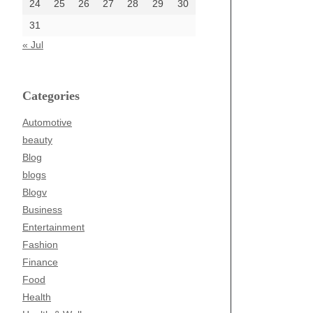
24
25
26
27
28
29
30
31
« Jul
Categories
Automotive
beauty
Blog
blogs
Blogv
Business
Entertainment
Fashion
Finance
Food
Health