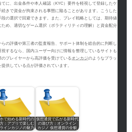
てに、出金条件や本人確認（KYC）要件を軽視して登録したケ
hion
手続きで資金が拘束される事態に陥ることがあります。こうした
ance
手段の選択で回避できます。また、プレイ戦略としては、期待値
od
むため、適切なゲーム選択（ボラティリティの理解）と資金配分
lth
lth & Wellness
ws
からの評価や第三者の監査報告、サポート体制を総合的に判断し
重視するなら、国内ユーザー向けに情報を整理しているサイトも
hnology
際のプレイヤーから高評価を受けている
オンカジ
のようなプラッ
vel
を提供している点が評価されています。
lness
ホで始める新時代の
仮想通貨で広がる新時代
方：アプリで楽しむ
の遊び方：オンライン
ラインカジノの魅力
カジノ 仮想通貨の全貌