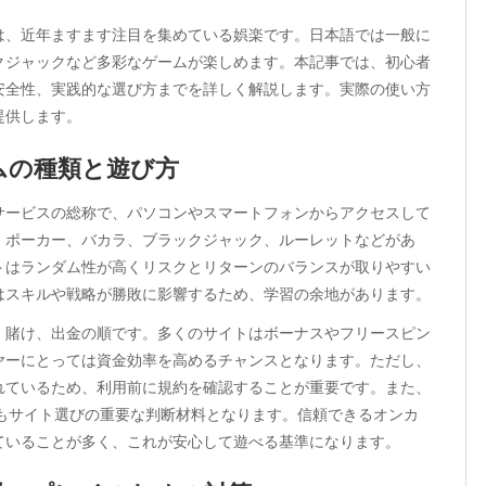
は、近年ますます注目を集めている娯楽です。日本語では一般に
クジャックなど多彩なゲームが楽しめます。本記事では、初心者
安全性、実践的な選び方までを詳しく解説します。実際の使い方
提供します。
ムの種類と遊び方
サービスの総称で、パソコンやスマートフォンからアクセスして
、ポーカー、バカラ、ブラックジャック、ルーレットなどがあ
トはランダム性が高くリスクとリターンのバランスが取りやすい
はスキルや戦略が勝敗に影響するため、学習の余地があります。
、賭け、出金の順です。多くのサイトはボーナスやフリースピン
ヤーにとっては資金効率を高めるチャンスとなります。ただし、
れているため、利用前に規約を確認することが重要です。また、
無もサイト選びの重要な判断材料となります。信頼できるオンカ
ていることが多く、これが安心して遊べる基準になります。