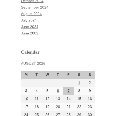
October 2024
July 2025
September 2024
June 2025
August 2024
May 2025
July 2024
April 2025
June 2024
March 2025
June 2002
February 2025
January 2025
December 2024
Calendar
November 2024
AUGUST 2026
October 2024
September 2024
M
T
W
T
F
S
S
August 2024
1
2
July 2024
June 2024
3
4
5
6
7
8
9
June 2002
10
11
12
13
14
15
16
17
18
19
20
21
22
23
24
25
26
27
28
29
30