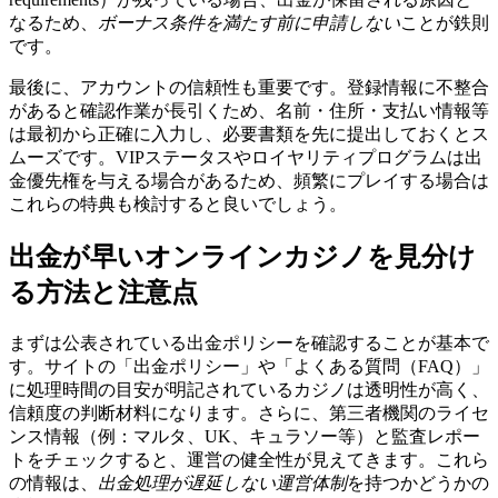
なるため、
ボーナス条件を満たす前に申請しない
ことが鉄則
です。
最後に、アカウントの信頼性も重要です。登録情報に不整合
があると確認作業が長引くため、名前・住所・支払い情報等
は最初から正確に入力し、必要書類を先に提出しておくとス
ムーズです。VIPステータスやロイヤリティプログラムは出
金優先権を与える場合があるため、頻繁にプレイする場合は
これらの特典も検討すると良いでしょう。
出金が早いオンラインカジノを見分け
る方法と注意点
まずは公表されている出金ポリシーを確認することが基本で
す。サイトの「出金ポリシー」や「よくある質問（FAQ）」
に処理時間の目安が明記されているカジノは透明性が高く、
信頼度の判断材料になります。さらに、第三者機関のライセ
ンス情報（例：マルタ、UK、キュラソー等）と監査レポー
トをチェックすると、運営の健全性が見えてきます。これら
の情報は、
出金処理が遅延しない運営体制
を持つかどうかの