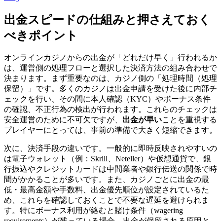
出金スピードの仕組みと押さえておく
べきポイント
オンラインカジノからの出金が「どれだけ早く」行われるか
は、運営側の処理フローと選択した決済方法の組み合わせで
決まります。まず重要なのは、カジノ側の「処理時間（処理
保留）」です。多くのカジノは出金申請を受けた後に内部チ
ェックを行い、その間に本人確認（KYC）やボーナス条件
の確認、不正行為の検出が行われます。これらのチェックは
安全運営のために不可欠ですが、
出金が早い
ことを重視する
プレイヤーにとっては、事前の準備で大きく短縮できます。
次に、決済手段の違いです。一般的に即時反映されやすいの
は電子ウォレット（例：Skrill、Neteller）や仮想通貨で、銀
行振込やクレジットカードは中間業者や銀行伝送の関係で時
間がかかることが多いです。また、カジノごとに出金の最
低・最高金額や手数料、出金優先順位が設定されているた
め、これらを確認しておくことで不要な遅延を避けられま
す。特にボーナス利用が絡むと賭け条件（wagering
requirements）が残っている場合、出金が保留される原因と