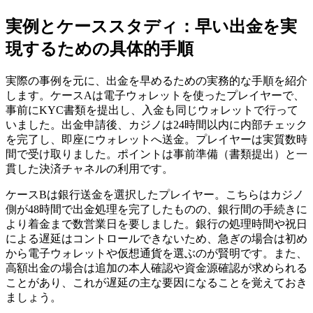
実例とケーススタディ：早い出金を実
現するための具体的手順
実際の事例を元に、出金を早めるための実務的な手順を紹介
します。ケースAは電子ウォレットを使ったプレイヤーで、
事前にKYC書類を提出し、入金も同じウォレットで行って
いました。出金申請後、カジノは24時間以内に内部チェック
を完了し、即座にウォレットへ送金。プレイヤーは実質数時
間で受け取りました。ポイントは事前準備（書類提出）と一
貫した決済チャネルの利用です。
ケースBは銀行送金を選択したプレイヤー。こちらはカジノ
側が48時間で出金処理を完了したものの、銀行間の手続きに
より着金まで数営業日を要しました。銀行の処理時間や祝日
による遅延はコントロールできないため、急ぎの場合は初め
から電子ウォレットや仮想通貨を選ぶのが賢明です。また、
高額出金の場合は追加の本人確認や資金源確認が求められる
ことがあり、これが遅延の主な要因になることを覚えておき
ましょう。