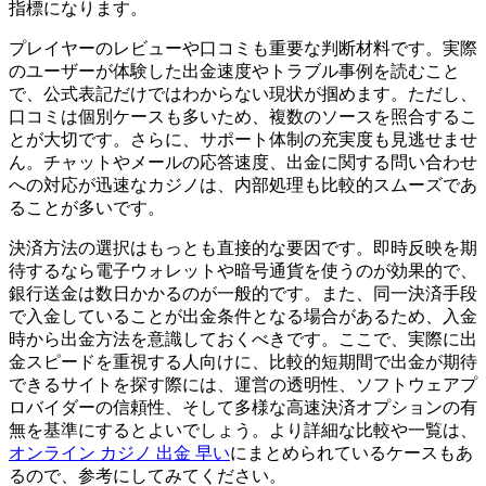
指標になります。
プレイヤーのレビューや口コミも重要な判断材料です。実際
のユーザーが体験した出金速度やトラブル事例を読むこと
で、公式表記だけではわからない現状が掴めます。ただし、
口コミは個別ケースも多いため、複数のソースを照合するこ
とが大切です。さらに、サポート体制の充実度も見逃せませ
ん。チャットやメールの応答速度、出金に関する問い合わせ
への対応が迅速なカジノは、内部処理も比較的スムーズであ
ることが多いです。
決済方法の選択はもっとも直接的な要因です。即時反映を期
待するなら電子ウォレットや暗号通貨を使うのが効果的で、
銀行送金は数日かかるのが一般的です。また、同一決済手段
で入金していることが出金条件となる場合があるため、入金
時から出金方法を意識しておくべきです。ここで、実際に出
金スピードを重視する人向けに、比較的短期間で出金が期待
できるサイトを探す際には、運営の透明性、ソフトウェアプ
ロバイダーの信頼性、そして多様な高速決済オプションの有
無を基準にするとよいでしょう。より詳細な比較や一覧は、
オンライン カジノ 出金 早い
にまとめられているケースもあ
るので、参考にしてみてください。