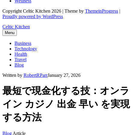
Wellness
Copyright Celtic Kitchen 2026 | Theme by
ThemeinProgress
|
Proudly powered by WordPress
Celtic Kitchen
Menu
Business
Technology
Health
Travel
Blog
Written by
RobertRParr
January 27, 2026
最短で現金化する技：オンラ
イン カジノ 出金 早い を実現
する方法
Blog
Article