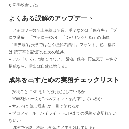
が31%改善した。
よくある誤解のアップデート
– フォロワー数至上主義は卒業。重要なのは「保存率」「プ
ロフ遷移」「フォローCVR」「DM/リンク行動」の連鎖。
– “世界観”は美学ではなく理解の設計。フォント、色、構図
は“読了率と記憶”のための道具。
– アルゴリズムは敵ではない。“滞在”“保存”“再生完了”を稼ぐ
構成なら、露出は自然に増える。
成果を出すための実務チェックリスト
– 投稿ごとにKPIを1つだけ設定しているか
– 冒頭3秒の一文が“ベネフィットを約束”しているか
– サムネは“読む理由”が一目で伝わるか
– プロフィール→ハイライト→CTAまでの導線が途切れてい
ないか
– 週次で仮説→検証→学習のメモを残しているか