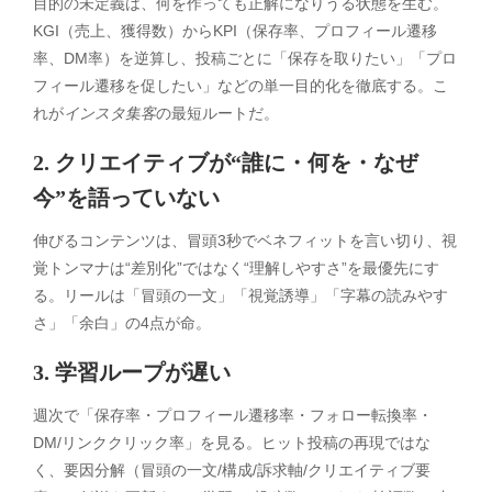
目的の未定義は、何を作っても正解になりうる状態を生む。
KGI（売上、獲得数）からKPI（保存率、プロフィール遷移
率、DM率）を逆算し、投稿ごとに「保存を取りたい」「プロ
フィール遷移を促したい」などの単一目的化を徹底する。こ
れが
インスタ集客
の最短ルートだ。
2. クリエイティブが“誰に・何を・なぜ
今”を語っていない
伸びるコンテンツは、冒頭3秒でベネフィットを言い切り、視
覚トンマナは“差別化”ではなく“理解しやすさ”を最優先にす
る。リールは「冒頭の一文」「視覚誘導」「字幕の読みやす
さ」「余白」の4点が命。
3. 学習ループが遅い
週次で「保存率・プロフィール遷移率・フォロー転換率・
DM/リンククリック率」を見る。ヒット投稿の再現ではな
く、要因分解（冒頭の一文/構成/訴求軸/クリエイティブ要