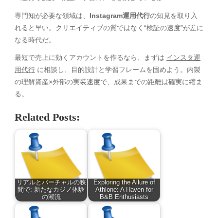
専門知が必要な領域は、
Instagram運用代行
の知見を取り入
れると早い。クリエイティブの質ではなく“検証の速度”が差に
なる時代だ。
最短で売上に効くアカウントを作るなら、まずは
インスタ運
用代行
に相談し、目的設計と学習フレームを固めよう。内製
の理解資産×外部の実装速度で、成果までの距離は確実に縮ま
る。
Related Posts:
リアルとバーチャルの狭
Exploring the Allure of
間で: 新たなカジノ体験
Athlone: A Haven for
の潮流
B&B Enthusiasts