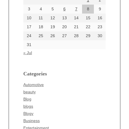
1
2
July 2024
June 2024
3
4
5
6
7
8
9
June 2002
10
11
12
13
14
15
16
17
18
19
20
21
22
23
24
25
26
27
28
29
30
Categories
31
Automotive
« Jul
beauty
Blog
blogs
Categories
Blogv
Automotive
Business
beauty
Entertainment
Blog
Fashion
blogs
Finance
Blogv
Food
Business
Health
Entertainment
Health & Wellness