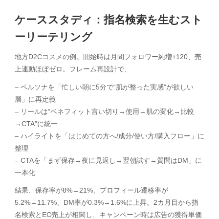
ケーススタディ：指名検索を生むスト
ーリーテリング
地方D2Cコスメの例。開始時は月間フォロワー純増+120、売
上連動ほぼゼロ。フレーム再設計で、
– ペルソナを「忙しい朝に5分で“肌が整った実感”が欲しい
層」に再定義
– リールは“ベネフィット言い切り→使用→肌の変化→比較
→CTA”に統一
– ハイライトを「はじめての方へ/成分/使い方/購入フロー」に
整理
– CTAを「まず保存→夜に見返し→翌朝試す→質問はDM」に
一本化
結果、保存率が8%→21%、プロフィール遷移率が
5.2%→11.7%、DM率が0.3%→1.6%に上昇。2カ月目から指
名検索とEC売上が相関し、キャンペーン時は広告の獲得単価