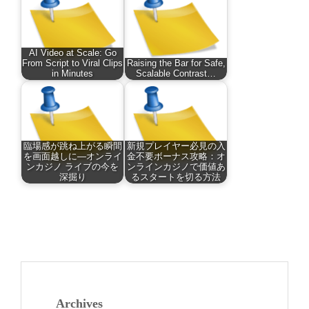
AI Video at Scale: Go
From Script to Viral Clips
Raising the Bar for Safe,
in Minutes
Scalable Contrast…
臨場感が跳ね上がる瞬間
新規プレイヤー必見の入
を画面越しに—オンライ
金不要ボーナス攻略：オ
ンカジノ ライブの今を
ンラインカジノで価値あ
深掘り
るスタートを切る方法
Archives