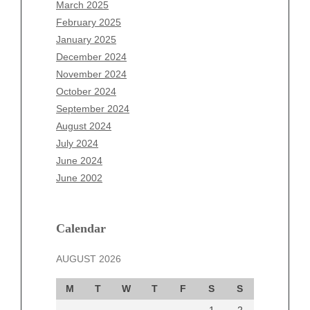
January 2026
March 2025
December 2025
February 2025
November 2025
January 2025
October 2025
December 2024
September 2025
November 2024
August 2025
October 2024
July 2025
September 2024
June 2025
August 2024
May 2025
July 2024
April 2025
June 2024
March 2025
June 2002
February 2025
January 2025
December 2024
Calendar
November 2024
AUGUST 2026
October 2024
September 2024
M
T
W
T
F
S
S
August 2024