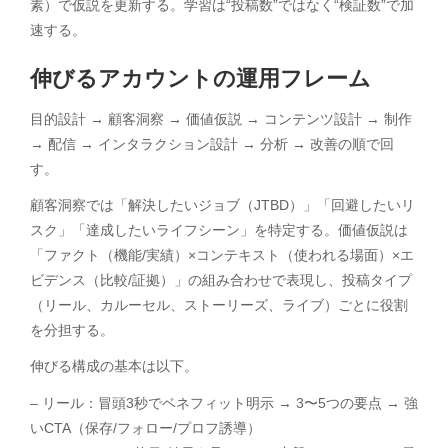
素）で仮説を更新する。学習は“投稿数”ではなく“検証数”で加
速する。
伸びるアカウントの運用フレーム
目的設計 → 顧客洞察 → 価値仮説 → コンテンツ設計 → 制作
→ 配信 → インタラクション設計 → 分析 → 改善の順で回
す。
顧客洞察では「解決したいジョブ（JTBD）」「回避したいリ
スク」「達成したいライフシーン」を特定する。価値仮説は
「ファクト（機能/実績）×コンテキスト（使われる場面）×エ
ビデンス（比較/証拠）」の組み合わせで表現し、投稿タイプ
（リール、カルーセル、ストーリーズ、ライブ）ごとに役割
を分担する。
伸びる構成の基本は以下。
– リール：冒頭3秒でベネフィット明示 → 3〜5つの要点 → 強
いCTA（保存/フォロー/プロフ誘導）