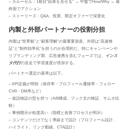
– カルーセル：1枚目“結果を見せる” → 中盤でHow/Why → 最
終面でアクション
– ストーリーズ：Q&A、投票、限定オファーで深度化
内製と外部パートナーの役割分担
内製は“世界観”と“顧客理解”の最重要資産。外部は“高速検
証”と“制作効率化”を担うのが合理的だ。特にキャンペーンや
リブランディング期、広告連携を含むフェーズでは、
インス
タ代行
の並走で学習速度が倍加する。
パートナー選定の基準は以下。
– KPI定義が明快（保存率・プロフィール遷移率・フォロー
CVR・DM率など）
– 仮説検証の型を持つ（A/B構成、フック文の検証、サムネ比
較）
– 事例開示が粒度高い（指標と改善プロセスが明示）
– コンテンツだけでなく導線まで設計（プロフィール設計、
ハイライト、リンク動線、CTA設計）