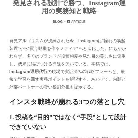
発見される設計で勝つ、Instagram運
用の実務知と戦略
BLOG
ARTICLE
発見アルゴリズムが洗練された今、Instagramは“憧れの喚起
装置”から“買う動機を作るメディア”へと進化した。にもかか
わらず、多くのブランドが投稿頻度や見た目の美しさに偏重
し、成果に結びつける導線を欠いている。本稿では、
Instagram運用代行
の現場で実証済みの戦略フレームと、最
短で学習を回す実務ポイントを解説する。あわせて、内製と
外部パートナーの賢い役割分担も提示する。
インスタ戦略が崩れる3つの落とし穴
1. 投稿を“目的”ではなく“手段”として設計
できていない