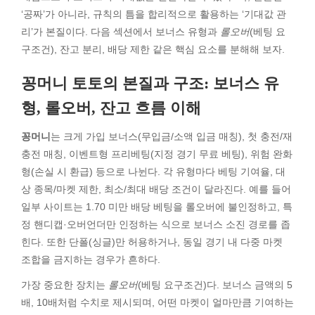
‘공짜’가 아니라, 규칙의 틈을 합리적으로 활용하는 ‘기대값 관
리’가 본질이다. 다음 섹션에서 보너스 유형과
롤오버
(베팅 요
구조건), 잔고 분리, 배당 제한 같은 핵심 요소를 분해해 보자.
꽁머니 토토의 본질과 구조: 보너스 유
형, 롤오버, 잔고 흐름 이해
꽁머니
는 크게 가입 보너스(무입금/소액 입금 매칭), 첫 충전/재
충전 매칭, 이벤트형 프리베팅(지정 경기 무료 베팅), 위험 완화
형(손실 시 환급) 등으로 나뉜다. 각 유형마다 베팅 기여율, 대
상 종목/마켓 제한, 최소/최대 배당 조건이 달라진다. 예를 들어
일부 사이트는 1.70 미만 배당 베팅을 롤오버에 불인정하고, 특
정 핸디캡·오버언더만 인정하는 식으로 보너스 소진 경로를 좁
힌다. 또한 단폴(싱글)만 허용하거나, 동일 경기 내 다중 마켓
조합을 금지하는 경우가 흔하다.
가장 중요한 장치는
롤오버
(베팅 요구조건)다. 보너스 금액의 5
배, 10배처럼 수치로 제시되며, 어떤 마켓이 얼마만큼 기여하는