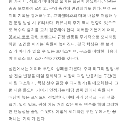
한 가지 더, 정보의 비대칭을 줄이는 습관이 중요하다. 약관은
종종 모호하게 쓰이고, 운영 중간에 변경되기도 한다. 변경 공
지의 기록을 캡처해두고, 고객센터와의 대화 내용도 저장해 두
면 분쟁 발생 시 유리하다. 커뮤니티 후기 역시 편향이 있으므
로 복수의 출처를 교차 검증해야 한다. 이러한 기본기에 더해,
꽁머니 토토
관련 트렌드나 규정 변동을 주기적으로 모니터링
하면 ‘조건을 이기는’ 확률이 높아진다. 결국 핵심은 ‘큰 보너
스’가 아니라 ‘읽을 수 있는 보너스’이며, 구조를 이해한 다음에
야 비로소 보너스가 진짜 가치를 갖는다.
실전에서는 데이터 루틴이 성패를 가른다. 주력 리그의 일정·부
상·전술 변경을 매일 정리하고, 시장이 과잉 반응하는 구간(연
패 팀 과소평가, 핵심 선수 결장 후 과대평가)을 메모화한다. 그
런 다음 롤오버 기여가 인정되는 배당 범위 안에서 확률 대비
배당이 높은 포인트만 선별한다. 이때 과거 성적표 대신 샘플
크기, 일정 밀도, 원정 이동 거리 같은 맥락 변수를 함께 고려하
면 변동성을 줄일 수 있다. 이렇게 체계화된 루틴 위에서만
꽁
머니
는 ‘기회’가 된다.