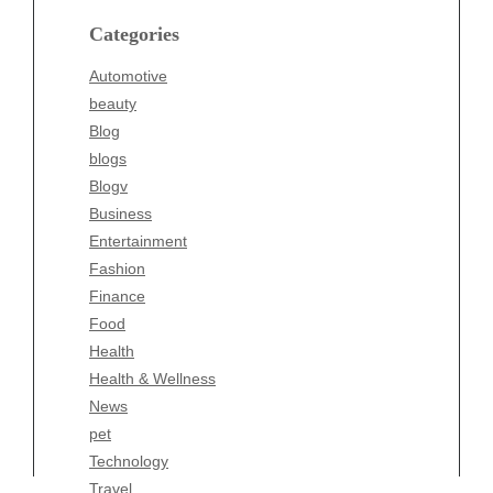
blogs
Categories
Blogv
Automotive
Business
beauty
Entertainment
Blog
Fashion
blogs
Finance
Blogv
Food
Business
Health
Entertainment
Health & Wellness
Fashion
News
Finance
pet
Food
Technology
Health
Travel
Health & Wellness
Wellness
News
pet
Technology
Travel