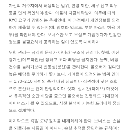
자신의 거주지에서 허용되는 범위, 연령 제한, 세무 신고 의무
등을 먼저 확인해야 한다. 아울러 자금세탁방지 의무에 따라
KYC
요구가 강화되는 추세인데, 이 과정에서 개인정보를 안전
하게 제출할 수 있는지(예: 암호화 업로드, 부분 마스킹 허용 여
부)를 확인해야 한다. 보너스만 보고 무심코 가입했다가 민감한
정보를 불필요하게 공유하는 일이 없도록 대비하자.
위험 관리는 금액의 문제가 아니라 ‘구조적 관리’다. 첫째, 예산
경계선(데드라인)을 정하고 초과 베팅을 금지한다. 둘째, 베팅
건수를 늘리기보다 변동성(분산)을 관리한다. 롤오버가 길다면
높은 배당을 무리하게 쫓기보다, 기여율이 인정되는 범위 안에
서 1.70~2.10 사이의 중간 배당 싱글이나 상관성이 낮은 조합
으로 분산하는 편이 안정적이다. 셋째, 실시간(라이브) 마켓에
서 유혹적인 순간 배당을 쫓으면 롤오버는 진행돼도 기대값이
마이너스가 될 수 있으므로, 사전 분석이 가능한 프리매치 중심
으로 설계한다.
마지막으로
책임 도박
원칙을 내재화해야 한다. 보너스는 ‘손실
을 되돌리는 지름길’이 아니다. 손실 추적을 중단하는 규칙(예: