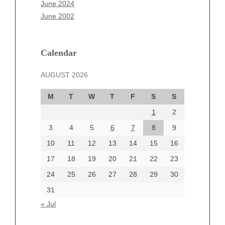
April 2025
June 2024
March 2025
June 2002
February 2025
January 2025
December 2024
Calendar
November 2024
AUGUST 2026
October 2024
September 2024
M
T
W
T
F
S
S
August 2024
1
2
July 2024
June 2024
3
4
5
6
7
8
9
June 2002
10
11
12
13
14
15
16
17
18
19
20
21
22
23
24
25
26
27
28
29
30
Categories
31
Automotive
« Jul
beauty
Blog