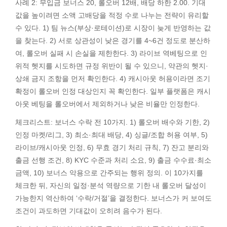
사례 2: 무입금 보너스 20, 롤오버 12배, 배당 하한 2.00. 기대
값을 높이려면 소액 고배당을 적정 수로 나누는 전략이 유리할
수 있다. 1) 팀 뉴스(부상·로테이션)로 시장이 늦게 반영하는 값
을 찾는다. 2) 서로 상관성이 낮은 경기를 4~6건 정도로 분산하
여, 롤오버 실패 시 손실을 제한한다. 3) 라이브 역베팅으로 인
위적 헷지를 시도하면 규정 위반이 될 수 있으니, 약관의 헷지·
상쇄 금지 조항을 먼저 확인한다. 4) 캐시아웃 허용이라면 조기
확정이 롤오버 인정 대상인지 꼭 확인한다. 일부 플랫폼은 캐시
아웃 베팅을 롤오버에서 제외하거나 낮은 비율만 인정한다.
체크리스트: 보너스 수락 전 10가지. 1) 롤오버 배수와 기한, 2)
인정 마켓/리그, 3) 최소·최대 배당, 4) 싱글/조합 허용 여부, 5)
라이브/캐시아웃 인정, 6) 무효 경기 처리 규칙, 7) 잔고 분리와
출금 선행 조건, 8) KYC 수준과 처리 소요, 9) 출금 수수료·최소
금액, 10) 보너스 악용으로 간주되는 행위 정의. 이 10가지를
체크한 뒤, 자신의 일정·분석 역량으로 기한 내 롤오버 달성이
가능한지 역산하여 ‘수락/거절’을 결정한다. 보너스가 커 보여도
조건이 과도하면 기대값이 오히려 음수가 된다.