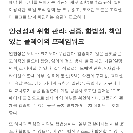
해야 한다. 이를 위해서는 약관의 세부 조항(보너스 규정, 일반
이용약관, 책임 도박 정책)을 모두 읽고, 모호한 부분은 고객센
터 로그로 남겨 확인하는 습관이 필요하다.
안전성과 위험 관리: 검증, 합법성, 책임
있는 플레이의 프레임워크
안전성
은 보너스 크기보다 우선한다. 검증되지 않은 플랫폼은
고의적인 롤오버 함정, 임의의 정산 방식, 출금 지연·거절(일명
먹튀)로 이어질 수 있다. 실무적으로는 도메인 연혁과 사업자
라이선스 존재 여부, 암호화 통신(SSL), 약관의 구체성, 고객센
터 응답 속도, 정산 시각과 규칙의 일관성, 독립적인 커뮤니티
의 교차후기 등을 점검한다. 게임 공급사 로고만 걸어둔 ‘모조
페이지’도 있으므로 실제 계약 여부를 확인하거나, 그들과의 관
계를 입증할 수 있는 공문·공지 링크가 있는지 살펴보는 것이
좋다.
또 하나의 핵심은 지역별 합법성이다. 일부 관할에서는 사설
토
토
가 불법일 수 있으며, 이 경우 법적 리스크가 발생할 수 있다.