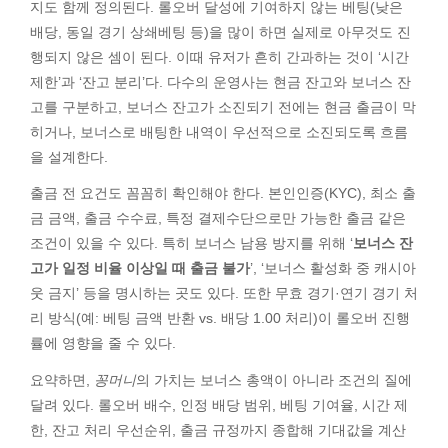
지도 함께 정의된다. 롤오버 달성에 기여하지 않는 베팅(낮은
배당, 동일 경기 상쇄베팅 등)을 많이 하면 실제로 아무것도 진
행되지 않은 셈이 된다. 이때 유저가 흔히 간과하는 것이 ‘시간
제한’과 ‘잔고 분리’다. 다수의 운영사는 현금 잔고와 보너스 잔
고를 구분하고, 보너스 잔고가 소진되기 전에는 현금 출금이 막
히거나, 보너스로 배팅한 내역이 우선적으로 소진되도록 흐름
을 설계한다.
출금 전 요건도 꼼꼼히 확인해야 한다. 본인인증(KYC), 최소 출
금 금액, 출금 수수료, 특정 결제수단으로만 가능한 출금 같은
조건이 있을 수 있다. 특히 보너스 남용 방지를 위해 ‘
보너스 잔
고가 일정 비율 이상일 때 출금 불가
’, ‘보너스 활성화 중 캐시아
웃 금지’ 등을 명시하는 곳도 있다. 또한 무효 경기·연기 경기 처
리 방식(예: 베팅 금액 반환 vs. 배당 1.00 처리)이 롤오버 진행
률에 영향을 줄 수 있다.
요약하면,
꽁머니
의 가치는 보너스 총액이 아니라 조건의 질에
달려 있다. 롤오버 배수, 인정 배당 범위, 베팅 기여율, 시간 제
한, 잔고 처리 우선순위, 출금 규정까지 종합해 기대값을 계산