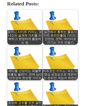
Related Posts:
꽁머니 사이트 카지노: 보
실전에서 통하는 홀덤사
너스의 설계와 가치를 이
이트·온라인홀덤 가이드:
해하고 현명하게 활용하
안전성, 전략, 데이터로
는 법
이기는 구조 만들기
메타를 선점하는 레볼루
비트코인 카지노: 속도·익
션홀덤 플레이: 전략·심리
명성·공정성으로 재편되
·안전성의 완성형 가이드
는 온라인 게임의 최전선
초보와 고수를 모두 끌어