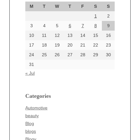
September 2024
M
T
W
T
F
S
S
August 2024
1
2
July 2024
June 2024
3
4
5
6
7
8
9
June 2002
10
11
12
13
14
15
16
17
18
19
20
21
22
23
24
25
26
27
28
29
30
Categories
31
Automotive
« Jul
beauty
Blog
blogs
Categories
Blogv
Automotive
Business
beauty
Entertainment
Blog
Fashion
blogs
Finance
Blogv
Food