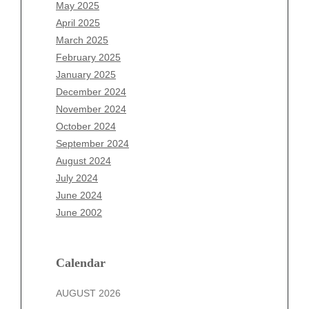
March 2026
May 2025
February 2026
April 2025
January 2026
March 2025
December 2025
February 2025
November 2025
January 2025
October 2025
December 2024
September 2025
November 2024
August 2025
October 2024
July 2025
September 2024
June 2025
August 2024
May 2025
July 2024
April 2025
June 2024
March 2025
June 2002
February 2025
January 2025
December 2024
Calendar
November 2024
AUGUST 2026
October 2024