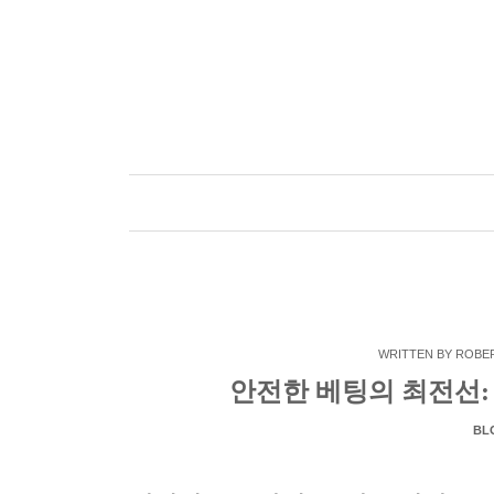
Skip
to
content
WRITTEN BY
ROBE
안전한 베팅의 최전선:
BL