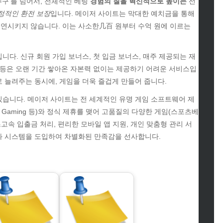
구’를 넘어서, 전체적인 베팅
경험의 질을 혁신적으로 높이는
선
iness
정적인 환전 보장
입니다. 메이저 사이트는 막대한 예치금을 통해
ertainment
연시키지 않습니다. 이는 사소한几百 원부터 수억 원에 이르는
hion
ance
니다. 신규 회원 가입 보너스, 첫 입금 보너스, 매주 제공되는 재
od
 등은 오랜 기간 쌓아온 자본력 없이는 제공하기 어려운 서비스입
lth
 늘려주는 동시에, 게임을 더욱 즐겁게 만들어 줍니다.
lth & Wellness
ws
 있습니다. 메이저 사이트는 전 세계적인 유명 게임 소프트웨어 제
Evolution Gaming 등)와 정식 제휴를 맺어 고품질의 다양한 게임(스포츠베
hnology
 초고속 입출금 처리, 편리한 모바일 앱 지원, 개인 맞춤형 관리 서
vel
과 시스템을 도입하여 차별화된 만족감을 선사합니다.
lness