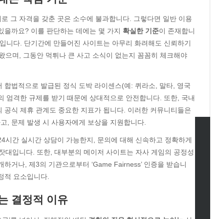
로 그 자격을 갖춘 곳은 소수에 불과합니다. 그렇다면 일반 이용
있을까요? 이를 판단하는 데에는 몇 가지
확실한 기준
이 존재합니
입니다. 단기간에 만들어진 사이트는 아무리 화려해도 신뢰하기
 왔으며, 그동안 먹튀나 큰 사고 소식이 없는지 꼼꼼히 체크해야
 합법적으로 발급된 정식 도박 라이센스(예: 퀴라소, 말타, 영국
당 국가의 엄격한 규제를 받기 때문에 상대적으로 안전합니다. 또한, 국내
의 공식 제휴 관계도 중요한 지표가 됩니다. 이러한 커뮤니티들은
고, 문제 발생 시 사용자에게 보상을 지원합니다.
 24시간 실시간 상담이 가능한지, 문의에 대해 신속하고 정확하게
tegories
대입니다. 또한, 대부분의 메이저 사이트는 자사 게임의 공정성
하거나, 제3의 기관으로부터 ‘Game Fairness’ 인증을 받습니
omotive
정적 요소입니다.
uty
g
는 결정적 이유
gs
gv