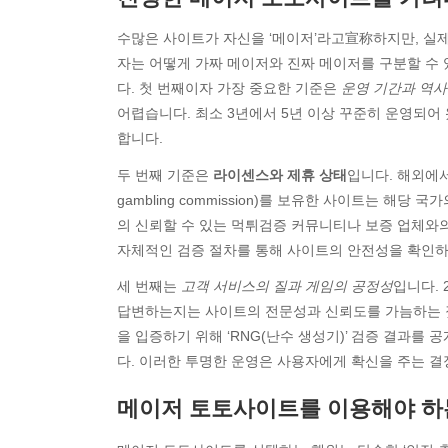
수많은 사이트가 자신을 ‘메이저’라고宣称하지만, 실제
자는 어떻게 가짜 메이저와 진짜 메이저를 구분할 수 
다. 첫 번째이자 가장 중요한 기준은
운영 기간과 역사
어렵습니다. 최소 3년에서 5년 이상 꾸준히 운영되어
합니다.
두 번째 기준은
라이센스와 제휴 상태
입니다. 해외에서
gambling commission)를 보유한 사이트는 해
의 신뢰할 수 있는 먹튀검증 커뮤니티나 보증 업체와
자체적인 검증 절차를 통해 사이트의 안전성을 확인하
세 번째는
고객 서비스의 질과 게임의 공정성
입니다.
Archives
Ca
답변하는지는 사이트의 전문성과 신뢰도를 가늠하는 잣
을 입증하기 위해 ‘RNG(난수 생성기)’ 검증 결과를 공개
August 2026
Aut
다. 이러한 투명한 운영은 사용자에게 확신을 주는 결
July 2026
bea
June 2026
Blo
메이저 토토사이트를 이용해야 하
May 2026
blo
April 2026
Blo