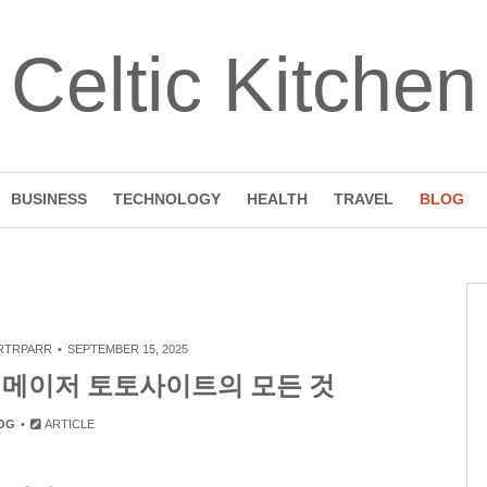
Celtic Kitchen
BUSINESS
TECHNOLOGY
HEALTH
TRAVEL
BLOG
RTRPARR
SEPTEMBER 15, 2025
 메이저 토토사이트의 모든 것
OG
ARTICLE