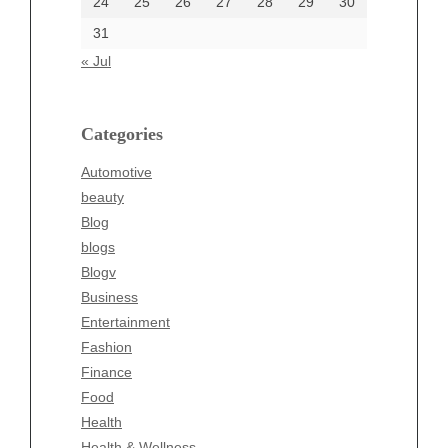
24
25
26
27
28
29
30
Categories
31
Automotive
« Jul
beauty
Blog
blogs
Categories
Blogv
Automotive
Business
beauty
Entertainment
Blog
Fashion
blogs
Finance
Blogv
Food
Business
Health
Entertainment
Health & Wellness
Fashion
News
Finance
pet
Food
Technology
Health
Travel
Health & Wellness