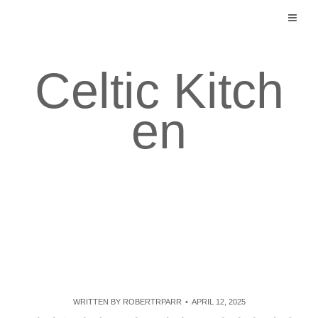
Skip
to
content
Celtic Kitch
en
WRITTEN BY
ROBERTRPARR
APRIL 12, 2025