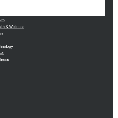
hion
ance
od
lth
lth & Wellness
ws
hnology
vel
lness