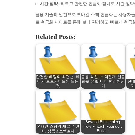
시간 절약:
빠르고 간편한 현금화 절차로 시간 절약
금융 기술의 발전으로 모바일 소액 현금화는 사용자들
트
현금화 사이트를 통해 보다 편리하고 빠르게 현금화 
Related Posts:
Archives
Ca
안전한 베팅의 최전선: 메
금융 혁신: 소액결제 현금
이저 토토사이트의 모든
화로 생활이 더 편리해진
현대
August 2026
Aut
것
다
제
July 2026
bea
June 2026
Blo
May 2026
blo
April 2026
Blo
March 2026
Bus
Beyond Blitzscaling:
온라인 쇼핑의 새로운 변
How Fintech Founders
February 2026
Ent
화, 상품권소액결제
Build…