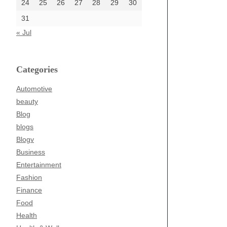
24
25
26
27
28
29
30
31
« Jul
Categories
Automotive
beauty
Blog
blogs
Blogv
Business
Entertainment
Fashion
Finance
Food
Health