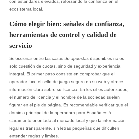
con estándares elevados, reforzando la confianza en el
ecosistema local.
Cómo elegir bien: señales de confianza,
herramientas de control y calidad de
servicio
Seleccionar entre las
casas de apuestas
disponibles no es
solo cuestión de cuotas, sino de seguridad y experiencia
integral. El primer paso consiste en comprobar que el
operador luce el sello de juego seguro en su web y ofrece
información clara sobre su licencia. En los sitios autorizados,
el número de licencia y el nombre de la sociedad suelen
figurar en el pie de página. Es recomendable verificar que el
dominio principal de la operadora para España está
claramente orientado al mercado local y que la información
legal es transparente, sin letras pequeñas que dificulten
entender reglas y límites.