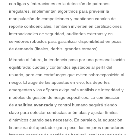
con ligas y federaciones en la detección de patrones
irregulares, implementan algoritmos para prevenir la
manipulación de competiciones y mantienen canales de
reporte confidenciales. También invierten en certificaciones
internacionales de seguridad, auditorías externas y en
servidores robustos para garantizar disponibilidad en picos
de demanda (finales, derbis, grandes torneos).
Mirando al futuro, la tendencia pasa por una personalización
equilibrada: cuotas y contenidos ajustados al perfil del
usuario, pero con cortafuegos que eviten sobreexposición al
riesgo. El auge de las apuestas en vivo, los deportes
emergentes y los eSports exige más análisis de integridad y
modelos de gestión de riesgo específicos. La combinación
de
analítica avanzada
y control humano seguirá siendo
clave para detectar conductas anómalas y ajustar límites
dinámicos cuando sea necesario. En paralelo, la educación
financiera del apostador gana peso: los mejores operadores