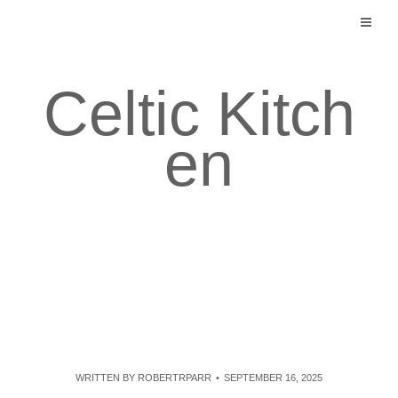
Skip
to
content
Celtic Kitch
en
WRITTEN BY
ROBERTRPARR
SEPTEMBER 16, 2025