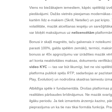
Viens no biežākajiem iemesliem, kāpēc spēlētāji izvē
piedāvājumi. Dažās vietnēs pieejamas modernākas 
kartēm līdz e-makiem (Skrill, Neteller) un pat kripto.
volatilitāte, mazāk atcelšanas iespēju un sarežģītā
var bloķēt maksājumus uz
nelicencētām
platformām
Bonusi ir skaļš magnēts, taču galvenais ir noteikumi
parasti 100%, galda spēlēm zemāki), termiņi, maksi
bonuss ar 40x apgrozījumu var izrādīties mazāk vērt
arī konta neaktivitātes maksas, dokumentu verifikāc
video KYC
— tas var būt likumīgi, bet ne visi spēlēt
platforma publicē spēļu
RTP
, sadarbojas ar pazīsta
Play, Evolution) un nodrošina skaidras laimestu izm
Atbildīga spēle ir fundamentāla. Drošas platformas 
realitātes pārbaudes brīdinājumus. Ne mazāk svarīg
ilgāku periodu. Ja tiek izmantots
ārzemju kazino
, pā
pieprasījuma un ka tie nav tikai formāla funkcija. Pra