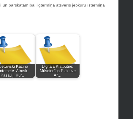
hnology
i
un pārskatāmībai ilgtermiņā atsvērīs jebkuru īstermiņa
vel
lness
Lietuviški Kazino
Digitālā Klātbūtne:
Internete: Atrask
Mūsdienīga Piekļuve
Pasaulį, Kur…
Ar…