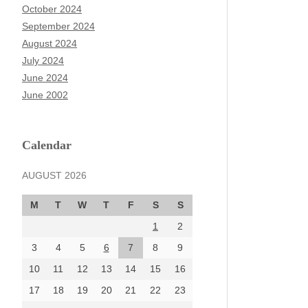
October 2024
September 2024
August 2024
July 2024
June 2024
June 2002
Calendar
AUGUST 2026
M
T
W
T
F
S
S
1
2
3
4
5
6
7
8
9
10
11
12
13
14
15
16
17
18
19
20
21
22
23