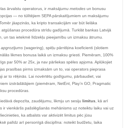
las ārvalstu operatorus, ir
maksājumu metodes
un bonusu
opcijas — no tūlītējiem SEPA pārskaitījumiem un maksājumu
 Tomēr jāapzinās, ka kripto transakcijām var būt lielāka
ka atgūšanas procedūra strīdu gadījumā. Turklāt bankas Latvijā
, un tas ietekmē līdzekļu pieejamību un izmaksu ātrumu.
:
apgrozījums
(wagering), spēļu pārrēķina koeficienti (slotiem
mālās likmes bonusa laikā un izmaksu griesti. Piemēram, 100%
īgs par 50% ar 25x, ja nav pārliekas spēles apjoma. Aplūkojiet
ijas prasības pirms izmaksām un to, vai operators pieprasa
āji ar to rēķinās. Lai novērtētu godīgumu, pārbaudiet, vai
miem izstrādātājiem (piemēram, NetEnt, Play’n GO, Pragmatic
aksu procedūras.
piedāvā depozīta, zaudējumu, likmju un sesiju
limitus
, kā arī
s ir vienkāršs pašslēgšanās mehānisms uz noteiktu laiku vai uz
rliecinieties, ka atbalsts var aktivizēt limitus pēc jūsu
ksē palīdz arī personīgā disciplīna: noteikt budžetu, laika