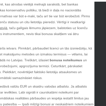
tnē, kas atrodas vietējā melnajā sarakstā, bet bankas
as konservatīvu politiku; tā bieži ir daļa no nacionālās
ernatīvas var būt e-maki, taču arī tie var būt ierobežoti. Pirms
tegories
nču statusu un citu lietotāju pieredzi. Vērtīgi ir neatkarīgi
omotive
atvijā
, taču galīgais lēmums jāpieņem, balstoties uz licenču
uty
 instrumentiem, nevis tikai bonusa skaitļiem vai ātru
g
gs
āršs ietvars. Pirmkārt, pārbaudiet licenci un tās izsniedzēju, kā
gv
tējiet maksājumu metodes un izmaksu termiņus — vēlams, lai
iness
ādā no Latvijas. Treškārt, izlasiet
bonusa noteikumus
un
ertainment
erobežojumi, apgrozījuma termiņi. Ceturtkārt, pārskatiet
hion
. Piektkārt, novērtējiet faktisko lietotāju atsauksmes un
ance
temātiski samazināsiet riskus.
od
lth
piedāvā valūtu EUR un skaidru
valodas atbalstu
. Ja atbalsts
lth & Wellness
var ievilkties. Labi signāli ir caurskatāmi noteikumi par
ws
mātiskas realitātes pārbaudes un iespēja iestatīt limitus jau
būtu patiesība — īpaši milzīgi bonusi ar neskaidriem noteikumiem