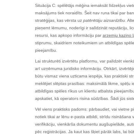
Situācija C: spēlētājs mēģina iemaksāt līdzekļus vie
maksājums tiek noraidīts. Šeit nav runa tikai par bank
stratēģijas, kas vērsta uz
patērētāju aizsardzību
. Alt
Archives
Ca
pieņemt lēmumu, noderīgi ir salīdzināt reputāciju, lice
August 2026
Aut
resursi, kas apkopo informāciju par
arzemju kazino l
July 2026
bea
stiprumu, skaidriem noteikumiem un atbildīgas spēles
June 2026
Blo
pieejamību.
May 2026
blo
Lai strukturēti izvērtētu platformu, var palīdzēt vienk
April 2026
Blo
arī uzņēmuma juridisko informāciju. Otrkārt, izvēr
March 2026
Bus
būtu vismaz viena uzticama iespēja, kas praktiski str
February 2026
Ent
meklējiet slēptas prasības: maksimālā likme, spēļu i
January 2026
Fas
atbildīgas spēles rīkus un klientu atbalsta pieejamību
December 2025
Fin
apskatiet, kā operators risina sūdzības. Šādi jūs sis
November 2025
Fo
October 2025
Hea
Vēl viens praktisks padoms: pārbaudiet, vai vietne 
September 2025
Hea
notiek tikai ar lēnu e-pasta atbildi, strīdu risināšana 
August 2025
Ne
verifikāciju, vienkārša dokumentu augšupielāde, auto
July 2025
pet
pēc reģistrācijas. Ja kaut kas šķiet pārāk labs, lai 