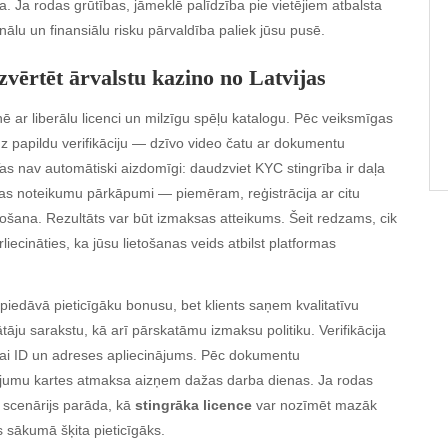
a. Ja rodas grūtības, jāmeklē palīdzība pie vietējiem atbalsta
nālu un finansiālu risku pārvaldība paliek jūsu pusē.
izvērtēt ārvalstu kazino no Latvijas
tnē ar liberālu licenci un milzīgu spēļu katalogu. Pēc veiksmīgas
dz papildu verifikāciju — dzīvo video čatu ar dokumentu
as nav automātiski aizdomīgi: daudzviet KYC stingrība ir daļa
as noteikumu pārkāpumi — piemēram, reģistrācija ar citu
šana. Rezultāts var būt izmaksas atteikums. Šeit redzams, cik
rliecināties, ka jūsu lietošanas veids atbilst platformas
 piedāvā pieticīgāku bonusu, bet klients saņem kvalitatīvu
āju sarakstu, kā arī pārskatāmu izmaksu politiku. Verifikācija
 vai ID un adreses apliecinājums. Pēc dokumentu
ājumu kartes atmaksa aizņem dažas darba dienas. Ja rodas
is scenārijs parāda, kā
stingrāka licence
var nozīmēt mazāk
 sākumā šķita pieticīgāks.