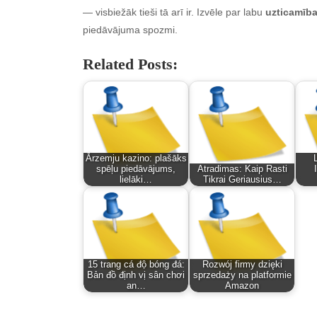
June 2025
Tec
— visbiežāk tieši tā arī ir. Izvēle par labu
uzticamība
May 2025
Tra
piedāvājuma spozmi.
April 2025
Wel
Related Posts:
March 2025
February 2025
January 2025
December 2024
November 2024
October 2024
Ārzemju kazino: plašāks
September 2024
spēļu piedāvājums,
Atradimas: Kaip Rasti
lielāki…
Tikrai Geriausius…
August 2024
July 2024
June 2024
June 2002
15 trang cá độ bóng đá:
Rozwój firmy dzięki
Bản đồ định vị sân chơi
sprzedaży na platformie
an…
Amazon