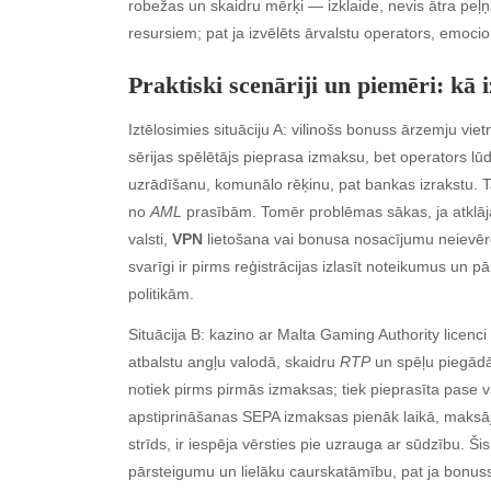
robežas un skaidru mērķi — izklaide, nevis ātra peļņ
resursiem; pat ja izvēlēts ārvalstu operators, emocio
Praktiski scenāriji un piemēri: kā 
Iztēlosimies situāciju A: vilinošs bonuss ārzemju vie
sērijas spēlētājs pieprasa izmaksu, bet operators lū
uzrādīšanu, komunālo rēķinu, pat bankas izrakstu. T
no
AML
prasībām. Tomēr problēmas sākas, ja atklāj
valsti,
VPN
lietošana vai bonusa nosacījumu neievēro
svarīgi ir pirms reģistrācijas izlasīt noteikumus un pā
politikām.
Situācija B: kazino ar Malta Gaming Authority licenci
atbalstu angļu valodā, skaidru
RTP
un spēļu piegādāt
notiek pirms pirmās izmaksas; tiek pieprasīta pase
apstiprināšanas SEPA izmaksas pienāk laikā, maks
strīds, ir iespēja vērsties pie uzrauga ar sūdzību. Š
pārsteigumu un lielāku caurskatāmību, pat ja bonuss