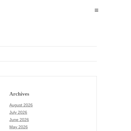
Archives
August 2026
July 2026
June 2026
May 2026