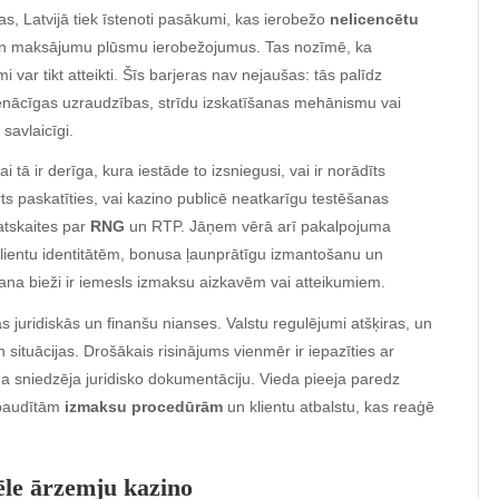
as, Latvijā tiek īstenoti pasākumi, kas ierobežo
nelicencētu
n maksājumu plūsmu ierobežojumus. Tas nozīmē, ka
var tikt atteikti. Šīs barjeras nav nejaušas: tās palīdz
enācīgas uzraudzības, strīdu izskatīšanas mehānismu vai
savlaicīgi.
ai tā ir derīga, kura iestāde to izsniegusi, vai ir norādīts
 paskatīties, vai kazino publicē neatkarīgu testēšanas
atskaites par
RNG
un RTP. Jāņem vērā arī pakalpojuma
lientu identitātēm, bonusa ļaunprātīgu izmantošanu un
na bieži ir iemesls izmaksu aizkavēm vai atteikumiem.
ās juridiskās un finanšu nianses. Valstu regulējumi atšķiras, un
n situācijas. Drošākais risinājums vienmēr ir iepazīties ar
 sniedzēja juridisko dokumentāciju. Vieda pieeja paredz
rbaudītām
izmaksu procedūrām
un klientu atbalstu, kas reaģē
ēle ārzemju kazino