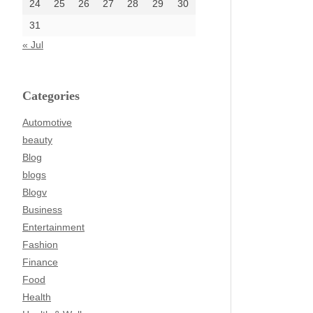
24
25
26
27
28
29
30
31
« Jul
Categories
Automotive
beauty
Blog
blogs
Blogv
Business
Entertainment
Fashion
Finance
Food
Health