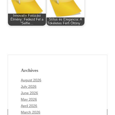
Innovatív Fotózási
Élmény: Fedezd Fel a
Stílus és Elegancia: A
“Selfie…
Tökéletes Férfi Öltöny…
Archives
August 2026
July 2026
June 2026
May 2026
April 2026
March 2026