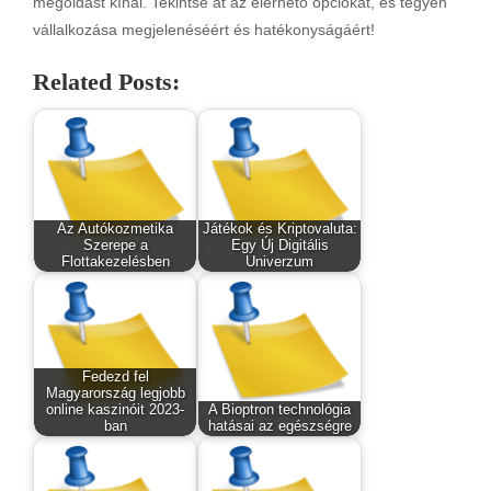
megoldást kínál. Tekintse át az elérhető opciókat, és tegyen
vállalkozása megjelenéséért és hatékonyságáért!
Related Posts:
Az Autókozmetika
Játékok és Kriptovaluta:
Szerepe a
Egy Új Digitális
Flottakezelésben
Univerzum
Fedezd fel
Magyarország legjobb
online kaszinóit 2023-
A Bioptron technológia
ban
hatásai az egészségre