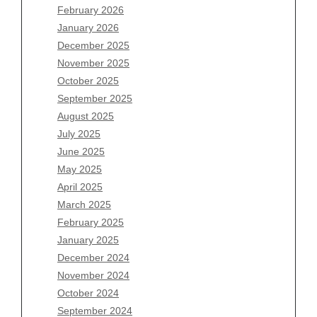
February 2026
January 2026
Archives
December 2025
November 2025
August 2026
October 2025
July 2026
September 2025
June 2026
August 2025
May 2026
July 2025
April 2026
June 2025
March 2026
May 2025
February 2026
April 2025
January 2026
March 2025
December 2025
February 2025
November 2025
January 2025
October 2025
December 2024
September 2025
November 2024
August 2025
October 2024
July 2025
September 2024