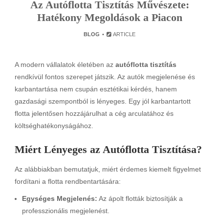
Az Autóflotta Tisztítás Művészete:
Hatékony Megoldások a Piacon
BLOG
ARTICLE
A modern vállalatok életében az
autóflotta tisztítás
rendkívül fontos szerepet játszik. Az autók megjelenése és
karbantartása nem csupán esztétikai kérdés, hanem
gazdasági szempontból is lényeges. Egy jól karbantartott
flotta jelentősen hozzájárulhat a cég arculatához és
költséghatékonyságához.
Miért Lényeges az Autóflotta Tisztítása?
Az alábbiakban bemutatjuk, miért érdemes kiemelt figyelmet
fordítani a flotta rendbentartására:
Egységes Megjelenés:
Az ápolt flották biztosítják a
professzionális megjelenést.