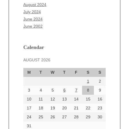
June 2025
August 2024
May 2025
July 2024
April 2025
June 2024
March 2025
June 2002
February 2025
January 2025
December 2024
Calendar
November 2024
AUGUST 2026
October 2024
September 2024
M
T
W
T
F
S
S
August 2024
1
2
July 2024
June 2024
3
4
5
6
7
8
9
June 2002
10
11
12
13
14
15
16
17
18
19
20
21
22
23
24
25
26
27
28
29
30
Categories
31