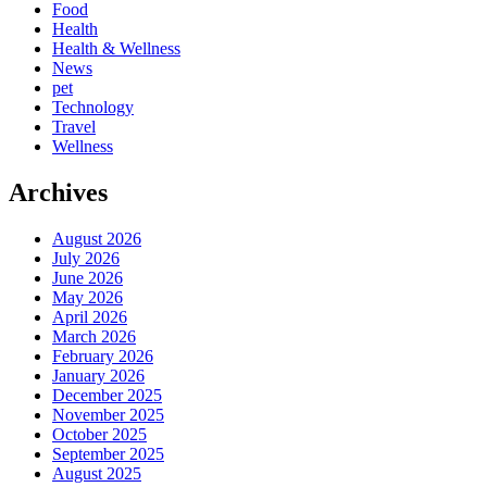
Food
Health
Health & Wellness
News
pet
Technology
Travel
Wellness
Archives
August 2026
July 2026
June 2026
May 2026
April 2026
March 2026
February 2026
January 2026
December 2025
November 2025
October 2025
September 2025
August 2025