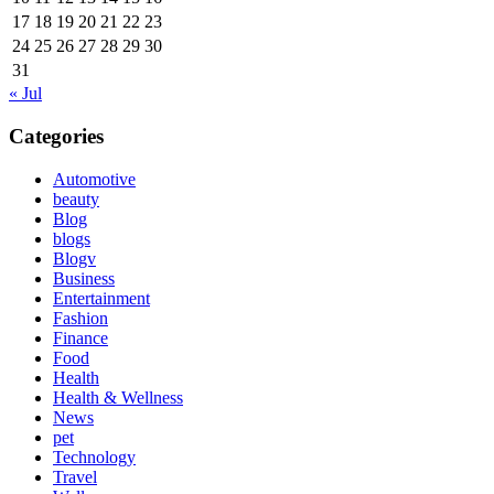
17
18
19
20
21
22
23
24
25
26
27
28
29
30
31
« Jul
Categories
Automotive
beauty
Blog
blogs
Blogv
Business
Entertainment
Fashion
Finance
Food
Health
Health & Wellness
News
pet
Technology
Travel