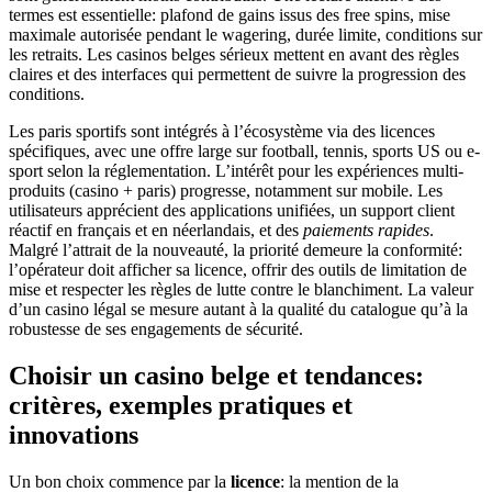
termes est essentielle: plafond de gains issus des free spins, mise
maximale autorisée pendant le wagering, durée limite, conditions sur
les retraits. Les casinos belges sérieux mettent en avant des règles
claires et des interfaces qui permettent de suivre la progression des
conditions.
Les paris sportifs sont intégrés à l’écosystème via des licences
spécifiques, avec une offre large sur football, tennis, sports US ou e-
sport selon la réglementation. L’intérêt pour les expériences multi-
produits (casino + paris) progresse, notamment sur mobile. Les
utilisateurs apprécient des applications unifiées, un support client
réactif en français et en néerlandais, et des
paiements rapides
.
Malgré l’attrait de la nouveauté, la priorité demeure la conformité:
l’opérateur doit afficher sa licence, offrir des outils de limitation de
mise et respecter les règles de lutte contre le blanchiment. La valeur
d’un casino légal se mesure autant à la qualité du catalogue qu’à la
robustesse de ses engagements de sécurité.
Choisir un casino belge et tendances:
critères, exemples pratiques et
innovations
Un bon choix commence par la
licence
: la mention de la