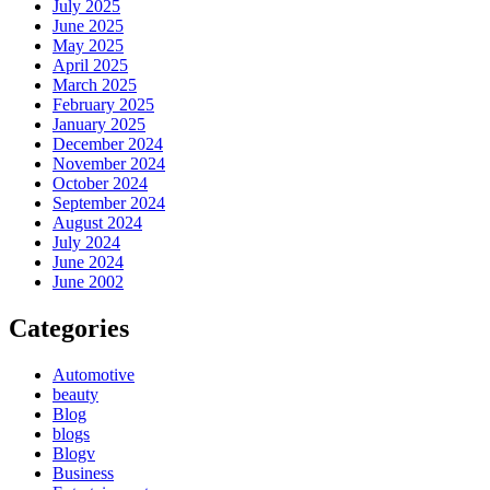
July 2025
June 2025
May 2025
April 2025
March 2025
February 2025
January 2025
December 2024
November 2024
October 2024
September 2024
August 2024
July 2024
June 2024
June 2002
Categories
Automotive
beauty
Blog
blogs
Blogv
Business