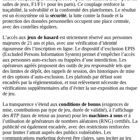
salles de jeux, F1/F1+ pour les paris). Ce couplage renforce la
traçabilité, la solvabilité et la conformité des plateformes. Le résultat
est un écosystème où la
sécurité
, la lutte contre la fraude et la
protection des données personnelles occupent une place centrale,
avec des contrôles réguliers.
L’accès aux
jeux de hasard
est strictement réservé aux personnes
majeures de 21 ans et plus, avec une vérification d’identité
rigoureuse dès l’inscription en ligne. Le dispositif d’exclusion EPIS
(Excluded Persons Information System) permet d’empêcher l’accès
aux personnes auto-exclues ou frappées d’une interdiction. Les
opérateurs agréés proposent des outils de
jeu responsable
tels que
des limites de dépôt, des rappels de session, des historiques de mise
et des options d’auto-exclusion. Les plafonds par défaut sont
encadrés par la réglementation, et tout relèvement nécessite des
vérifications supplémentaires afin d’éviter la sur-exposition au risque
de jeu.
La transparence s’étend aux
conditions de bonus
(exigences de
mise, contributions par type de jeu, durée de validité), à l’affichage
des
RTP
(taux de retour au joueur) pour les
machines à sous
et à
l’utilisation de générateurs de nombres aléatoires (RNG) certifiés. La
publicité est également encadrée, avec des restrictions renforcées
pour limiter l’attrait auprès des publics vulnérables. Les
communications marketing doivent être claires, sans inciter au jeu