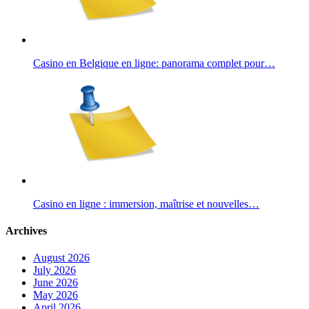
Casino en Belgique en ligne: panorama complet pour…
Casino en ligne : immersion, maîtrise et nouvelles…
Archives
August 2026
July 2026
June 2026
May 2026
April 2026