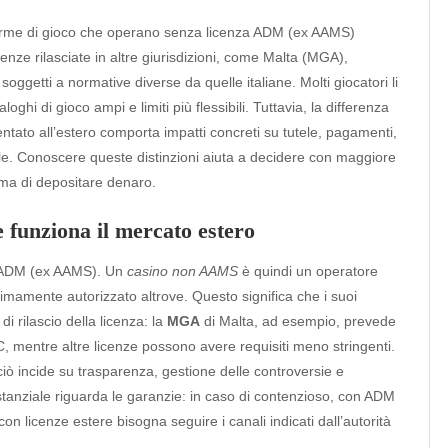
orme di gioco che operano senza licenza ADM (ex AAMS)
licenze rilasciate in altre giurisdizioni, come Malta (MGA),
oggetti a normative diverse da quelle italiane. Molti giocatori li
hi di gioco ampi e limiti più flessibili. Tuttavia, la differenza
ato all’estero comporta impatti concreti su tutele, pagamenti,
ile. Conoscere queste distinzioni aiuta a decidere con maggiore
ma di depositare denaro.
funziona il mercato estero
 è l’ADM (ex AAMS). Un
casino non AAMS
è quindi un operatore
mamente autorizzato altrove. Questo significa che i suoi
i rilascio della licenza: la
MGA
di Malta, ad esempio, prevede
C, mentre altre licenze possono avere requisiti meno stringenti.
ciò incide su trasparenza, gestione delle controversie e
sostanziale riguarda le garanzie: in caso di contenzioso, con ADM
con licenze estere bisogna seguire i canali indicati dall’autorità