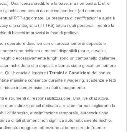
ecc.). Una licenza credibile è la base, ma non basta. È utile
e i giochi sono testati da enti indipendenti (ad esempio
centuali RTP aggiornate. La presenza di
certificazioni
e audit è
vacy e la crittografia (HTTPS) tutela i dati personali, mentre la
chio di blocchi improvvisi in fase di prelievo.
 buon operatore descrive con chiarezza tempi di deposito e
cumentazione richiesta e metodi disponibili (carte, e-wallet,
po vaghi o eccessivamente lunghi sono un campanello d’allarme.
siti esteri richiedono che depositi e bonus siano giocati un numero
t. Qui è cruciale leggere i
Termini e Condizioni
del bonus:
ntate massime consentite durante il wagering, scadenze e tetti
ti riduce incomprensioni e rifiuti di pagamento.
ti e strumenti di responsabilizzazione. Una live chat attiva,
e e un indirizzo email dedicato a reclami formali migliorano la
zabili di deposito, autolimitazione temporale, autoesclusione
senza di tali strumenti non significa automaticamente rischio,
la
dimostra maggiore attenzione al benessere dell’utente.