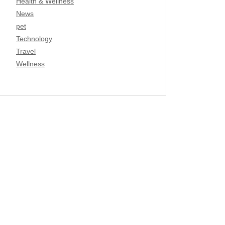
Health & Wellness
News
pet
Technology
Travel
Wellness