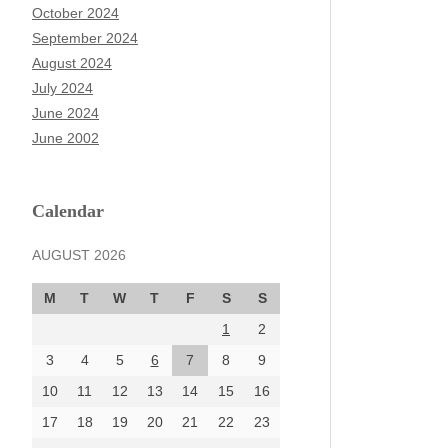
October 2024
September 2024
August 2024
July 2024
June 2024
June 2002
Calendar
AUGUST 2026
M
T
W
T
F
S
S
1
2
3
4
5
6
7
8
9
10
11
12
13
14
15
16
17
18
19
20
21
22
23