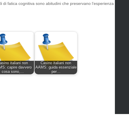
hnology
li di fatica cognitiva sono abitudini che preservano l’esperienza
vel
lness
asino italiani non
Casino italiani non
S: capire davvero
AAMS: guida essenziale
cosa sono,…
per…