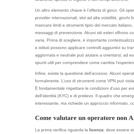
Un altro elemento chiave è l’offerta di gioco. Gli op
provider internazionali, slot ad alta volatilità, gioch
mancare limiti e strumenti tipici del mercato italiano
messaggi di prevenzione. Alcuni siti esteri offrono
varia. Prima di scegliere, è importante contestualiz
e istituti possono applicare controlli aggiuntivi su t
aggiornata e neutrale può aiutare a orientarsi; ad 
spunti utili per comprendere come cambia l’esperienz
Infine, esiste la questione dell’
accesso
. Alcuni operat
formalmente. L’uso di strumenti come VPN può violare 
È fondamentale rispettare le condizioni d’uso per evita
dell’identità (KYC) e di prelievo. Il quadro che emer
interessante, ma richiede un approccio informato, co
Come valutare un operatore non AA
La prima verifica riguarda la
licenza
: deve essere vis