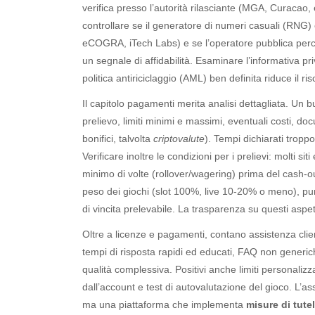
verifica presso l’autorità rilasciante (MGA, Curacao, 
controllare se il generatore di numeri casuali (RNG) 
eCOGRA, iTech Labs) e se l’operatore pubblica per
un segnale di affidabilità. Esaminare l’informativa pri
politica antiriciclaggio (AML) ben definita riduce il ris
Il capitolo pagamenti merita analisi dettagliata. Un
prelievo, limiti minimi e massimi, eventuali costi, do
bonifici, talvolta
criptovalute
). Tempi dichiarati trop
Verificare inoltre le condizioni per i prelievi: molti 
minimo di volte (rollover/wagering) prima del cash-ou
peso dei giochi (slot 100%, live 10-20% o meno), pu
di vincita prelevabile. La trasparenza su questi aspet
Oltre a licenze e pagamenti, contano assistenza clien
tempi di risposta rapidi ed educati, FAQ non generich
qualità complessiva. Positivi anche limiti personaliz
dall’account e test di autovalutazione del gioco. L’as
ma una piattaforma che implementa
misure di tute