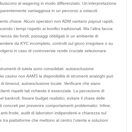
ribuiscono al wagering in modo differenziato. Un’interpretazione
apparentemente vantaggiosa in un percorso a ostacoli.
ento chiave. Alcuni operatori non ADM vantano
payout
rapidi,
ucendo i tempi rispetto ai bonifici tradizionali. Ma l’altra faccia
venienza dei fondi, passaggi obbligati in un ambiente di
pendere da KYC incompleto, controlli sul gioco irregolare o su
volgersi in caso di controversie rende cruciale selezionare
.
li strumenti di tutela sono consolidati: autoesclusione
Nei
casino non AAMS
la disponibilità di strumenti analoghi può
ni di timeout, autoesclusione locale. Verificare che siano
ienti rispetti tali richieste è essenziale. La percezione di
 bankroll; fissare budget realistici, evitare il chase delle
ti concreti per prevenire comportamenti problematici. Infine,
li anti-frode, audit di laboratori indipendenti e chiarezza sul
ere tra piattaforme che mettono al centro l’utente e soluzioni