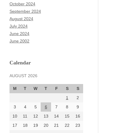
October 2024
September 2024
August 2024
July 2024
June 2024
June 2002
Calendar
AUGUST 2026
M
T
W
T
F
S
S
1
2
3
4
5
6
7
8
9
10
11
12
13
14
15
16
17
18
19
20
21
22
23