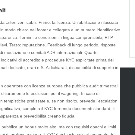
ali
 criteri verificabili. Primo: la licenza. Un’abilitazione rilasciata
 in modo chiaro nel footer e collegata a un numero identificativo
trasparenza. Termini e condizioni in lingua comprensibile, RTP
relievi. Terzo: reputazione. Feedback di lungo periodo, risposte
di mediazione o comitati ADR internazionali. Quarto:
 indicativi di accredito e procedure KYC esplicitate prima del
mail dedicate, orari e SLA dichiarati, disponibilità di supporto in
 operatore con licenza europea che pubblica audit trimestrali
tegories
a chiaramente le esclusioni per il wagering. In caso di
omotive
n tempistiche prefissate e, se non risolto, prevede l’escalation
uty
ignificativa, completa il KYC fornendo documenti standard; il
g
asparenza e prevedibilità creano fiducia.
gs
pubblica un bonus molto alto, ma con requisiti opachi e limiti
gv
empi di prelievo variano, il KYC è richiesto solo al momento del