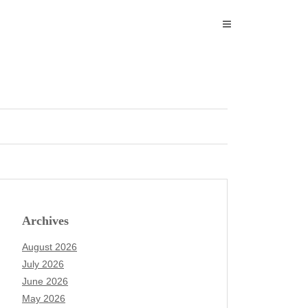
Archives
August 2026
July 2026
June 2026
May 2026