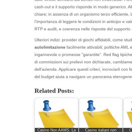
March 2026
Bus
cash-out e il supporto risponde in modo generico. Alla
February 2026
Ent
chiare; in assenza di un organismo terzo efficiente, l
January 2026
Fas
l’importanza di leggere le condizioni in anticipo e
December 2025
Fin
RTP e audit, e coerenza nelle risposte del supporto.
November 2025
Fo
October 2025
Hea
Ulteriori indizi: provider di giochi affidabili, come st
September 2025
Hea
autolimitazione
facilmente attivabili; politiche AML
August 2025
Ne
ingannevole o promesse “garantite”. Red flag tipiche 
July 2025
pet
di commissioni sui prelievi non dichiarate, cambiament
June 2025
Tec
dell’azienda. Applicare questi criteri, incrociarli c
May 2025
Tra
del budget aiuta a navigare un panorama eterogeneo
April 2025
Wel
Related Posts:
March 2025
February 2025
January 2025
December 2024
November 2024
October 2024
Casino Non AAMS: La
Casino italiani non
C