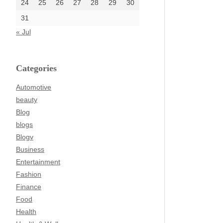
24
25
26
27
28
29
30
31
« Jul
Categories
Automotive
beauty
Blog
blogs
Blogv
Business
Entertainment
Fashion
Finance
Food
Health