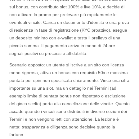
sul bonus, con contributo slot 100% e live 10%, e decide di
non attivare la promo per prelevare più rapidamente le
eventuali vincite. Carica un documento d’identità e una prova
di residenza in fase di registrazione (KYC proattivo), esegue
un deposito minimo con e‑wallet e testa il prelievo di una
piccola somma. Il pagamento arriva in meno di 24 ore:
segnali positivi su processi e affidabilità.
Scenario opposto: un utente si iscrive a un sito con licenza
meno rigorosa, attiva un bonus con requisito 50x e massima
puntata per spin non specificata chiaramente. Vince una cifra
importante su una slot, ma un dettaglio nei Termini (ad
esempio limite di puntata bonus non rispettato o esclusione
del gioco scelto) porta alla cancellazione delle vincite. Questo
accade quando i vincoli sono distribuiti in diverse sezioni dei
Termini e non vengono letti con attenzione. La lezione è
netta:
trasparenza
e diligenza sono decisive quanto la
fortuna.