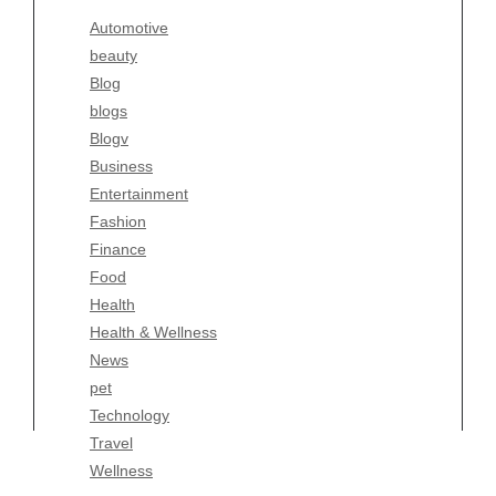
Blogv
Automotive
Business
beauty
Entertainment
Blog
Fashion
blogs
Finance
Blogv
Food
Business
Health
Entertainment
Health & Wellness
Fashion
News
Finance
pet
Food
Technology
Health
Travel
Health & Wellness
Wellness
News
pet
Technology
Travel
Wellness