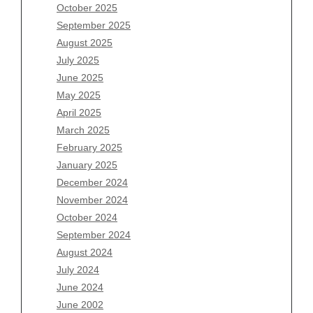
August 2026
October 2025
July 2026
September 2025
June 2026
August 2025
May 2026
July 2025
April 2026
June 2025
March 2026
May 2025
February 2026
April 2025
January 2026
March 2025
December 2025
February 2025
November 2025
January 2025
October 2025
December 2024
September 2025
November 2024
August 2025
October 2024
July 2025
September 2024
June 2025
August 2024
May 2025
July 2024
April 2025
June 2024
March 2025
June 2002