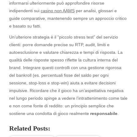
informarsi ulteriormente può approfondire risorse
indipendenti sui
casino non AAMS
per analisi, glossari e
guide comparative, mantenendo sempre un approccio critico
e basato su fatti.
Un’ulteriore strategia è il “piccolo stress test” del servizio
clienti: porre domande precise su RTP, audit, limiti e
autoesclusione e valutare chiarezza e tempi di risposta. La
qualità delle risposte spesso riflette la cultura interna del
brand. Integrare questi controlli con una gestione rigorosa
del bankroll (es. percentuali fisse del saldo per ogni
sessione, stop-loss e stop-win) aiuta a evitare decisioni
impulsive. Ricordare che il gioco ha un’aspettativa negativa
nel lungo periodo spinge a vedere l’intrattenimento come tale
e non come fonte di reddito: un principio semplice che
sostiene una condotta di gioco realmente
responsabile
.
Related Posts: