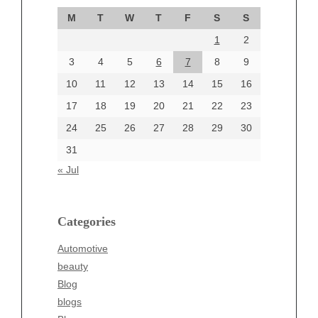
September 2024
M
T
W
T
F
S
S
August 2024
1
2
July 2024
June 2024
3
4
5
6
7
8
9
June 2002
10
11
12
13
14
15
16
17
18
19
20
21
22
23
24
25
26
27
28
29
30
Categories
31
Automotive
« Jul
beauty
Blog
blogs
Categories
Blogv
Automotive
Business
beauty
Entertainment
Blog
Fashion
blogs
Finance