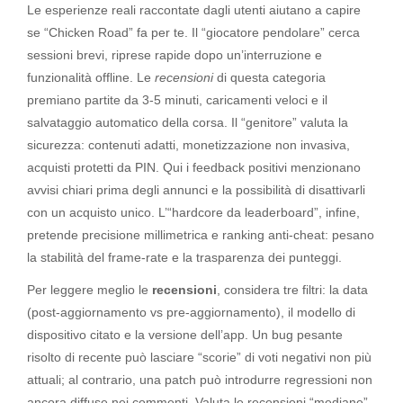
Le esperienze reali raccontate dagli utenti aiutano a capire
se “Chicken Road” fa per te. Il “giocatore pendolare” cerca
sessioni brevi, riprese rapide dopo un’interruzione e
funzionalità offline. Le
recensioni
di questa categoria
premiano partite da 3-5 minuti, caricamenti veloci e il
salvataggio automatico della corsa. Il “genitore” valuta la
sicurezza: contenuti adatti, monetizzazione non invasiva,
acquisti protetti da PIN. Qui i feedback positivi menzionano
avvisi chiari prima degli annunci e la possibilità di disattivarli
con un acquisto unico. L’“hardcore da leaderboard”, infine,
pretende precisione millimetrica e ranking anti-cheat: pesano
la stabilità del frame-rate e la trasparenza dei punteggi.
Per leggere meglio le
recensioni
, considera tre filtri: la data
(post-aggiornamento vs pre-aggiornamento), il modello di
dispositivo citato e la versione dell’app. Un bug pesante
risolto di recente può lasciare “scorie” di voti negativi non più
attuali; al contrario, una patch può introdurre regressioni non
ancora diffuse nei commenti. Valuta le recensioni “mediane”,