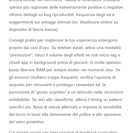
spesso più ragionate delle estremamente positive o negative:
offrono dettagli su bug riproducibili, frequenza degli ad e
suggerimenti sui settaggi ottimali (es. disattivare ombre su
dispositivi di fascia bassa).
Consigli pratici per migliorare la tua esperienza emergono
proprio dai casi d’uso. Su telefoni datati, attiva una modalità
“prestazioni”, riduci il volume degli effetti se noti micro-lag e
chiudi app in background prima di giocare: in molte opinioni,
basta liberare RAM per evitare stutter nei momenti clou. Se
gli annunci risultano troppo frequenti, verifica l’opzione di
acquisto per rimuoverli o privilegia i rewarded ad: la
percezione di “giusto scambio” è un leitmotiv nelle
recensioni
soddisfatte. Se miri alle classifiche, allena il timing su pattern
specifici (es. flussi di veicoli alternati) e imposta la sensibilità
del tocco in base alla dimensione del pollice e allo spessore
del vetro protettivo.
C’è spazio anche per best practice di feedback costruttivo,