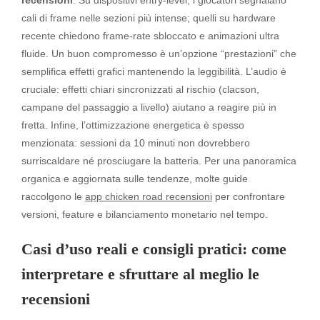
recensioni
. Su dispositivi entry-level, i giocatori segnalano
cali di frame nelle sezioni più intense; quelli su hardware
recente chiedono frame-rate sbloccato e animazioni ultra
fluide. Un buon compromesso è un’opzione “prestazioni” che
semplifica effetti grafici mantenendo la leggibilità. L’audio è
cruciale: effetti chiari sincronizzati al rischio (clacson,
campane del passaggio a livello) aiutano a reagire più in
fretta. Infine, l’ottimizzazione energetica è spesso
menzionata: sessioni da 10 minuti non dovrebbero
surriscaldare né prosciugare la batteria. Per una panoramica
organica e aggiornata sulle tendenze, molte guide
raccolgono le
app chicken road recensioni
per confrontare
versioni, feature e bilanciamento monetario nel tempo.
Casi d’uso reali e consigli pratici: come
interpretare e sfruttare al meglio le
recensioni