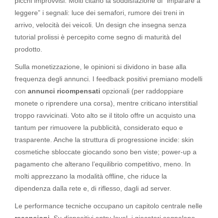
picchi improvvisi. Molti citano la soddisfazione di “imparare a
leggere” i segnali: luce dei semafori, rumore dei treni in
arrivo, velocità dei veicoli. Un design che insegna senza
tutorial prolissi è percepito come segno di maturità del
prodotto.
Sulla monetizzazione, le opinioni si dividono in base alla
frequenza degli annunci. I feedback positivi premiano modelli
con
annunci ricompensati
opzionali (per raddoppiare
monete o riprendere una corsa), mentre criticano interstitial
troppo ravvicinati. Voto alto se il titolo offre un acquisto una
tantum per rimuovere la pubblicità, considerato equo e
trasparente. Anche la struttura di progressione incide: skin
cosmetiche sbloccate giocando sono ben viste; power-up a
pagamento che alterano l’equilibrio competitivo, meno. In
molti apprezzano la modalità offline, che riduce la
dipendenza dalla rete e, di riflesso, dagli ad server.
Le performance tecniche occupano un capitolo centrale nelle