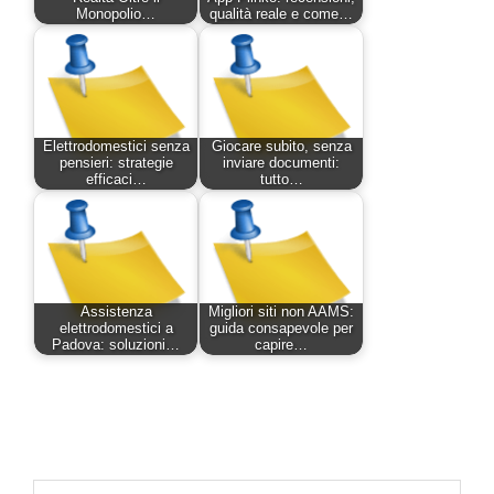
Monopolio…
qualità reale e come…
Elettrodomestici senza
Giocare subito, senza
pensieri: strategie
inviare documenti:
efficaci…
tutto…
Assistenza
Migliori siti non AAMS:
elettrodomestici a
guida consapevole per
Padova: soluzioni…
capire…