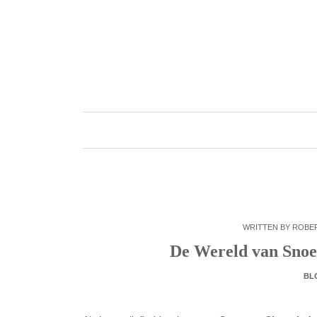
Skip
to
content
WRITTEN BY
ROBE
De Wereld van Snoe
BL