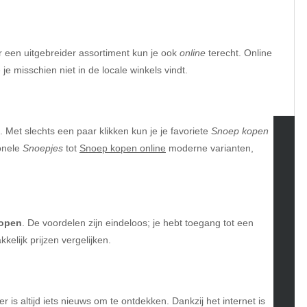
r een uitgebreider assortiment kun je ook
online
terecht. Online
e misschien niet in de locale winkels vindt.
. Met slechts een paar klikken kun je je favoriete
Snoep kopen
ionele
Snoepjes
tot
Snoep kopen online
moderne varianten,
tegories
omotive
uty
g
kopen
. De voordelen zijn eindeloos; je hebt toegang tot een
gs
elijk prijzen vergelijken.
gv
iness
ertainment
r is altijd iets nieuws om te ontdekken. Dankzij het internet is