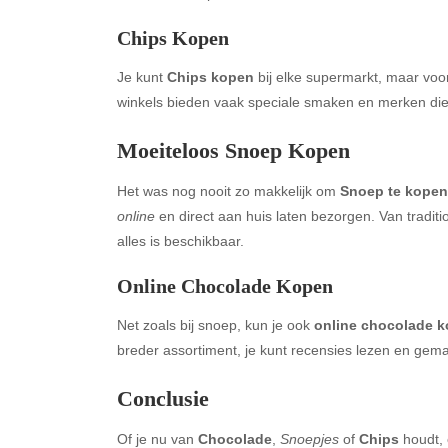
Chips Kopen
Je kunt
Chips kopen
bij elke supermarkt, maar voo
winkels bieden vaak speciale smaken en merken die j
Moeiteloos Snoep Kopen
Het was nog nooit zo makkelijk om
Snoep te kopen
online
en direct aan huis laten bezorgen. Van tradit
Archives
Ca
alles is beschikbaar.
August 2026
Aut
Online Chocolade Kopen
July 2026
bea
June 2026
Blo
Net zoals bij snoep, kun je ook
online chocolade 
May 2026
blo
breder assortiment, je kunt recensies lezen en gemakk
April 2026
Blo
Conclusie
March 2026
Bus
February 2026
Ent
Of je nu van
Chocolade
,
Snoepjes
of
Chips
houdt, e