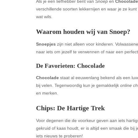
Als je een liefhebber bent van
Snoep
en
Chocolade
verschillende soorten lekkernijen en waar je ze kun
wat wils.
Waarom houden wij van Snoep?
Snoepjes
zijn niet alleen voor kinderen. Volwassene
naar iets om jezelf te verwennen of naar een perfecte
De Favorieten: Chocolade
Chocolade
staat al eeuwenlang bekend als een luxe
bij velen. Tegenwoordig kun je gemakkelijk
online c
en merken.
Chips: De Hartige Trek
Voor degenen die de voorkeur geven aan iets harti
gekruid of kaas houdt, er is altijd een smaak die bij
iets nieuws te proberen!