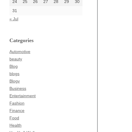
24
25
26
27
28
29
30
31
« Jul
Categories
Automotive
beauty
Blog
blogs
Blogv
Business
Entertainment
Fashion
Finance
Food
Health