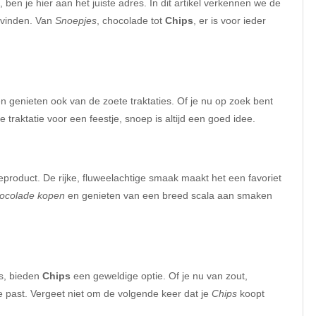
, ben je hier aan het juiste adres. In dit artikel verkennen we de
t vinden. Van
Snoepjes
, chocolade tot
Chips
, er is voor ieder
n genieten ook van de zoete traktaties. Of je nu op zoek bent
 traktatie voor een feestje, snoep is altijd een goed idee.
product. De rijke, fluweelachtige smaak maakt het een favoriet
hocolade kopen
en genieten van een breed scala aan smaken
gs, bieden
Chips
een geweldige optie. Of je nu van zout,
 je past. Vergeet niet om de volgende keer dat je
Chips
koopt