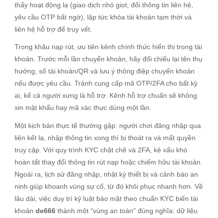
thấy hoạt động lạ (giao dịch nhỏ giọt, đổi thông tin liên hệ,
yêu cầu OTP bất ngờ), lập tức khóa tài khoản tạm thời và
liên hệ hỗ trợ để truy vết.
Trong khâu nạp rút, ưu tiên kênh chính thức hiển thị trong tài
khoản. Trước mỗi lần chuyển khoản, hãy đối chiếu lại tên thụ
hưởng, số tài khoản/QR và lưu ý thông điệp chuyển khoản
nếu được yêu cầu. Tránh cung cấp mã OTP/2FA cho bất kỳ
ai, kể cả người xưng là hỗ trợ. Kênh hỗ trợ chuẩn sẽ không
xin mật khẩu hay mã xác thực dùng một lần.
Một kịch bản thực tế thường gặp: người chơi đăng nhập qua
liên kết lạ, nhập thông tin xong thì bị thoát ra và mất quyền
truy cập. Với quy trình KYC chặt chẽ và 2FA, kẻ xấu khó
hoàn tất thay đổi thông tin rút nạp hoặc chiếm hữu tài khoản.
Ngoài ra, lịch sử đăng nhập, nhật ký thiết bị và cảnh báo an
ninh giúp khoanh vùng sự cố, từ đó khôi phục nhanh hơn. Về
lâu dài, việc duy trì kỷ luật bảo mật theo chuẩn KYC biến tài
khoản
de666
thành một “vùng an toàn” đúng nghĩa: dữ liệu