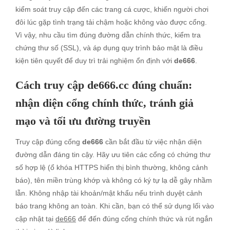
kiểm soát truy cập đến các trang cá cược, khiến người chơi
đôi lúc gặp tình trạng tải chậm hoặc không vào được cổng.
Vì vậy, nhu cầu tìm đúng đường dẫn chính thức, kiểm tra
chứng thư số (SSL), và áp dụng quy trình bảo mật là điều
kiện tiên quyết để duy trì trải nghiệm ổn định với
de666
.
Cách truy cập de666.cc đúng chuẩn:
nhận diện cổng chính thức, tránh giả
mạo và tối ưu đường truyền
Truy cập đúng cổng
de666
cần bắt đầu từ việc nhận diện
đường dẫn đáng tin cậy. Hãy ưu tiên các cổng có chứng thư
số hợp lệ (ổ khóa HTTPS hiển thị bình thường, không cảnh
báo), tên miền trùng khớp và không có ký tự lạ dễ gây nhầm
lẫn. Không nhập tài khoản/mật khẩu nếu trình duyệt cảnh
báo trang không an toàn. Khi cần, bạn có thể sử dụng lối vào
cập nhật tại
de666
để đến đúng cổng chính thức và rút ngắn