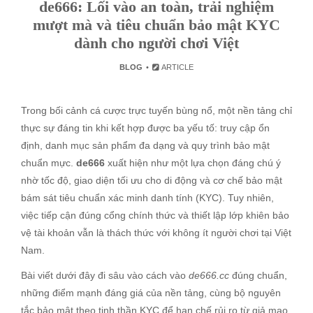
de666: Lối vào an toàn, trải nghiệm
mượt mà và tiêu chuẩn bảo mật KYC
dành cho người chơi Việt
BLOG
ARTICLE
Trong bối cảnh cá cược trực tuyến bùng nổ, một nền tảng chỉ
thực sự đáng tin khi kết hợp được ba yếu tố: truy cập ổn
định, danh mục sản phẩm đa dạng và quy trình bảo mật
chuẩn mực.
de666
xuất hiện như một lựa chọn đáng chú ý
nhờ tốc độ, giao diện tối ưu cho di động và cơ chế bảo mật
bám sát tiêu chuẩn xác minh danh tính (KYC). Tuy nhiên,
việc tiếp cận đúng cổng chính thức và thiết lập lớp khiên bảo
vệ tài khoản vẫn là thách thức với không ít người chơi tại Việt
Nam.
Bài viết dưới đây đi sâu vào cách vào
de666.cc
đúng chuẩn,
những điểm mạnh đáng giá của nền tảng, cùng bộ nguyên
tắc bảo mật theo tinh thần KYC để hạn chế rủi ro từ giả mạo