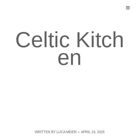
Skip
to
content
Celtic Kitch
en
WRITTEN BY
LUCA MEIER
APRIL 24, 2026