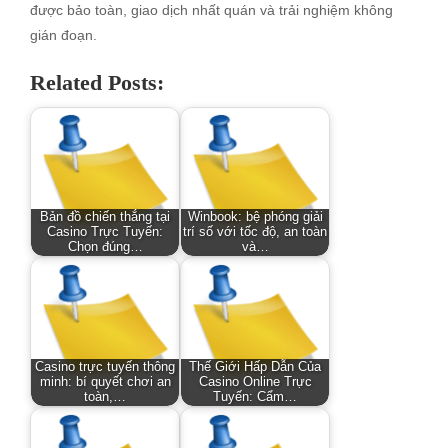
được bảo toàn, giao dịch nhất quán và trải nghiệm không
gián đoạn.
Related Posts:
Bản đồ chiến thắng tại
Winbook: bệ phóng giải
Casino Trực Tuyến:
trí số với tốc độ, an toàn
Chọn đúng…
và…
Casino trực tuyến thông
Thế Giới Hấp Dẫn Của
minh: bí quyết chơi an
Casino Online Trực
toàn,…
Tuyến: Cẩm…