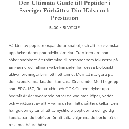
Den Ultimata Guide till Peptider i
Sverige: Förbättra Din Hälsa och
Prestation
BLOG
ARTICLE
Världen av peptider expanderar snabbt, och allt fler svenskar
upptäcker deras potentiella fördelar. Från idrottare som
söker snabbare återhämtning till personer som fokuserar på
anti-aging och allmän välbefinnande, har dessa biologiskt
aktiva föreningar blivit ett hett ämne. Men att navigera på
den svenska marknaden kan vara förvirrande. Med begrepp
som BPC-157, Retatrutide och GCK-Cu som dyker upp
överallt är det avgörande att förstå vad man köper, varför
och – viktigast av allt – var man kan hitta pålitliga källor. Den
här guiden syftar till att avmystifiera peptiderna och ge dig
kunskapen du behöver för att fatta välgrundade beslut på din
resa mot bättre hälsa.