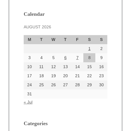
January 2025
December 2024
Calendar
November 2024
AUGUST 2026
October 2024
September 2024
M
T
W
T
F
S
S
August 2024
1
2
July 2024
June 2024
3
4
5
6
7
8
9
June 2002
10
11
12
13
14
15
16
17
18
19
20
21
22
23
24
25
26
27
28
29
30
Categories
31
Automotive
« Jul
beauty
Blog
blogs
Categories
Blogv