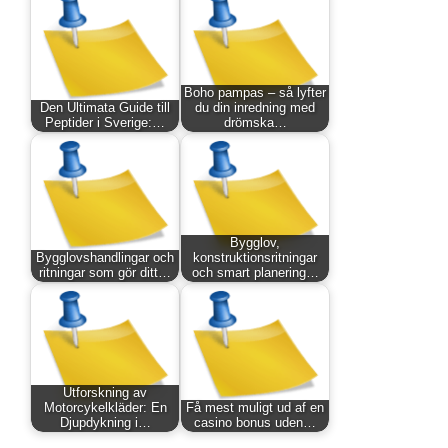
Boho pampas – så lyfter
Den Ultimata Guide till
du din inredning med
Peptider i Sverige:…
drömska…
Bygglov,
Bygglovshandlingar och
konstruktionsritningar
ritningar som gör ditt…
och smart planering…
Utforskning av
Motorcykelkläder: En
Få mest muligt ud af en
Djupdykning i…
casino bonus uden…