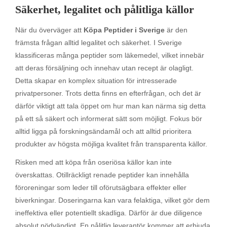
Säkerhet, legalitet och pålitliga källor
När du överväger att
Köpa Peptider i Sverige
är den
främsta frågan alltid legalitet och säkerhet. I Sverige
klassificeras många peptider som läkemedel, vilket innebär
att deras försäljning och innehav utan recept är olagligt.
Detta skapar en komplex situation för intresserade
privatpersoner. Trots detta finns en efterfrågan, och det är
därför viktigt att tala öppet om hur man kan närma sig detta
på ett så säkert och informerat sätt som möjligt. Fokus bör
alltid ligga på forskningsändamål och att alltid prioritera
produkter av högsta möjliga kvalitet från transparenta källor.
Risken med att köpa från oseriösa källor kan inte
överskattas. Otillräckligt renade peptider kan innehålla
föroreningar som leder till oförutsägbara effekter eller
biverkningar. Doseringarna kan vara felaktiga, vilket gör dem
ineffektiva eller potentiellt skadliga. Därför är due diligence
absolut nödvändigt. En pålitlig leverantör kommer att erbjuda