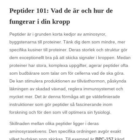
Peptider 101: Vad de är och hur de
fungerar i din kropp
Peptider är i grunden korta kedjor av aminosyror,
byggstenarna till proteiner. Tänk dig dem som mindre, mer
specifika kusiner till proteiner. Deras storlek och struktur gör
dem exceptionellt bra på att skicka signaler i kroppen. Medan
proteiner har stora, komplexa uppgifter, agerar peptider ofta
som budbärare som talar om för cellerna vad de ska göra.
De kan stimulera produktionen av tillväxthormon, påskynda
läkningen av skadad vävnad, reglera immunsystemet och
mycket mer. Det är denna förmåga att ge väldefinierade
instruktioner som gör peptider så fascinerande inom
forskning och för den som vill optimera sin fysiologi.
Skillnaden mellan olika peptider ligger i deras
aminosyrasekvens. Den specifika ordningen avgör exakt
vilket budskap som skickas. Till exempel är
BPC-157
känd