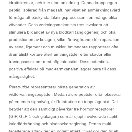
idrottskretsar, och inte utan anledning. Denna kroppsegen
peptid, isolerad från magsaft, har visat en anmärkningsvärd
förmåga att påskynda läkningsprocessen i en mängd olika
vävnader. Dess verkningsmekanism tros involvera att
stimulera bildandet av nya blodkärl (angiogenes) och öka
produktionen av kolagen, vilket är avgörande för reparation
av sena, ligament och muskler. Användare rapporterar ofta
dramatiskt kortare återhämtningstider efter skador eller
träningssessioner med hög intensitet. Dess potentiella
positiva effekter på mag-tarmkanalen lägger bara till dess
mångsidighet.
Retatrutide
representerar nästa generation av
viktförvaltningspeptider. Medan äldre peptider ofta fokuserar
på en enda signalväg, är Retatrutide en trippelagonist. Det
betyder att den samtidigt påverkar tre hormonreceptorer
(GIP, GLP-1 och glukagon) som är djupt involverade i aptit,
kaloriförbränning och blodsockerreglering. Denna multi-
facetterade attack ger en potent effekt, vilket gör den till ett