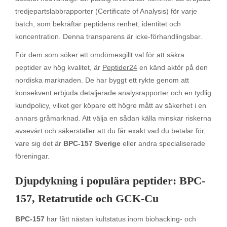
tredjepartslabbrapporter (Certificate of Analysis) för varje
batch, som bekräftar peptidens renhet, identitet och
koncentration. Denna transparens är icke-förhandlingsbar.
För dem som söker ett omdömesgillt val för att säkra
peptider av hög kvalitet, är
Peptider24
en känd aktör på den
nordiska marknaden. De har byggt ett rykte genom att
konsekvent erbjuda detaljerade analysrapporter och en tydlig
kundpolicy, vilket ger köpare ett högre mått av säkerhet i en
annars gråmarknad. Att välja en sådan källa minskar riskerna
avsevärt och säkerställer att du får exakt vad du betalar för,
vare sig det är
BPC-157 Sverige
eller andra specialiserade
föreningar.
Djupdykning i populära peptider: BPC-
157, Retatrutide och GCK-Cu
BPC-157
har fått nästan kultstatus inom biohacking- och