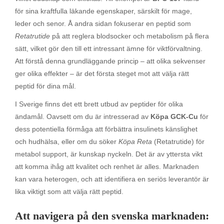
för sina kraftfulla läkande egenskaper, särskilt för mage,
leder och senor. Å andra sidan fokuserar en peptid som
Retatrutide
på att reglera blodsocker och metabolism på flera
sätt, vilket gör den till ett intressant ämne för viktförvaltning.
Att förstå denna grundläggande princip – att olika sekvenser
ger olika effekter – är det första steget mot att välja rätt
peptid för dina mål.
I Sverige finns det ett brett utbud av peptider för olika
ändamål. Oavsett om du är intresserad av
Köpa GCK-Cu
för
dess potentiella förmåga att förbättra insulinets känslighet
och hudhälsa, eller om du söker
Köpa Reta
(Retatrutide) för
metabol support, är kunskap nyckeln. Det är av yttersta vikt
att komma ihåg att kvalitet och renhet är alles. Marknaden
kan vara heterogen, och att identifiera en seriös leverantör är
lika viktigt som att välja rätt peptid.
Att navigera på den svenska marknaden: