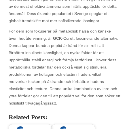
av de mest effektiva ämnena som hittills upptäckts för detta
ändamål. Dess ökande popularitet i Sverige speglar ett
globalt trendskifte mot mer sofistikerade lösningar.
För dem som fokuserar på metabolisk hälsa och kanske
även hudåtervinning, är
GCK-Cu
ett fascinerande alternativ.
Denna koppar-bundna peptid är känd för sin roll i att
förbättra insulinets känslighet, en nyckelfaktor för att
upprätthålla stabil energi och främja fettförlust. Utöver dess
metaboliska fördelar har den också visat sig stimulera
produktionen av kollagen och elastin i huden, vilket
motverkar tecken på åldrande och förbättrar hudens
elasticitet och texture. Denna unika kombination av inre och
yttre fördelar gör den till ett populärt val för den som söker ett
holistiskt tillvägagångssätt.
Related Posts: