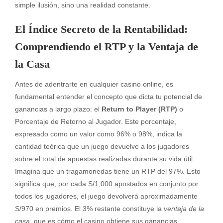
simple ilusión, sino una realidad constante.
El Índice Secreto de la Rentabilidad:
Comprendiendo el RTP y la Ventaja de
la Casa
Antes de adentrarte en cualquier casino online, es
fundamental entender el concepto que dicta tu potencial de
ganancias a largo plazo: el
Return to Player (RTP)
o
Porcentaje de Retorno al Jugador. Este porcentaje,
expresado como un valor como 96% o 98%, indica la
cantidad teórica que un juego devuelve a los jugadores
sobre el total de apuestas realizadas durante su vida útil.
Imagina que un tragamonedas tiene un RTP del 97%. Esto
significa que, por cada S/1,000 apostados en conjunto por
todos los jugadores, el juego devolverá aproximadamente
S/970 en premios. El 3% restante constituye la
ventaja de la
casa
, que es cómo el casino obtiene sus ganancias.