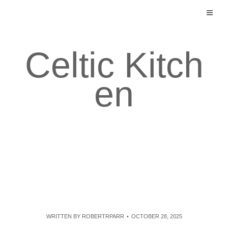
Skip
to
content
Celtic Kitch
en
WRITTEN BY
ROBERTRPARR
OCTOBER 28, 2025