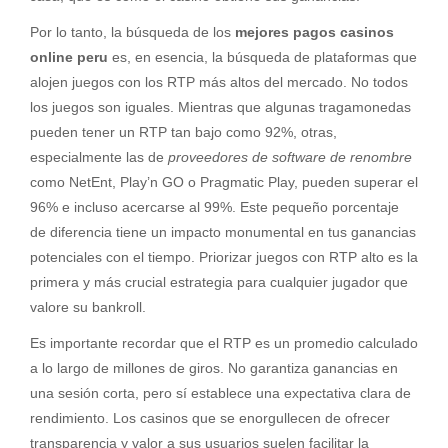
Por lo tanto, la búsqueda de los
mejores pagos casinos
online peru
es, en esencia, la búsqueda de plataformas que
alojen juegos con los RTP más altos del mercado. No todos
los juegos son iguales. Mientras que algunas tragamonedas
pueden tener un RTP tan bajo como 92%, otras,
especialmente las de
proveedores de software de renombre
como NetEnt, Play’n GO o Pragmatic Play, pueden superar el
96% e incluso acercarse al 99%. Este pequeño porcentaje
de diferencia tiene un impacto monumental en tus ganancias
potenciales con el tiempo. Priorizar juegos con RTP alto es la
primera y más crucial estrategia para cualquier jugador que
valore su bankroll.
Es importante recordar que el RTP es un promedio calculado
a lo largo de millones de giros. No garantiza ganancias en
una sesión corta, pero sí establece una expectativa clara de
rendimiento. Los casinos que se enorgullecen de ofrecer
transparencia y valor a sus usuarios suelen facilitar la