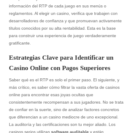
información del RTP de cada juego en sus menús o
reglamentos. Al elegir un casino, verifica que trabajen con
desarrolladores de confianza y que promuevan activamente
títulos conocidos por su alta rentabilidad. Esta es la base
para construir una experiencia de juego verdaderamente
gratificante.
Estrategias Clave para Identificar un
Casino Online con Pagos Superiores
Saber qué es el RTP es solo el primer paso. El siguiente, y
más crítico, es saber cómo filtrar la vasta oferta de casinos
online para encontrar esas joyas ocultas que
consistentemente recompensan a sus jugadores. No se trata
de confiar en la suerte, sino de analizar factores concretos
que diferencian a un casino mediocre de uno excepcional.
La auditoría y las certificaciones son tu mejor aliado. Los
casinos serios utilizan
software auditable
y están