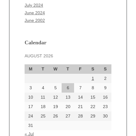
May 2025
July 2024
April 2025
June 2024
March 2025
June 2002
February 2025
January 2025
December 2024
Calendar
November 2024
AUGUST 2026
October 2024
September 2024
M
T
W
T
F
S
S
August 2024
1
2
July 2024
June 2024
3
4
5
6
7
8
9
June 2002
10
11
12
13
14
15
16
17
18
19
20
21
22
23
24
25
26
27
28
29
30
Categories
31
Automotive
« Jul