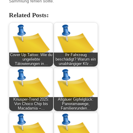
Sammlung fehlen sollte.
Related Posts:
Cover Up Tattoo: Wie du
Ihr Fahrzeug
ungeliebte
beschädigt? Warum ein
Tätowierungen in…
unabhängiger Kfz…
Knusper-Trend 2025:
Allgäuer Gipfelglück:
Von Choco Chip bis
Panoramawege,
Macadamia –…
Familienrunden…