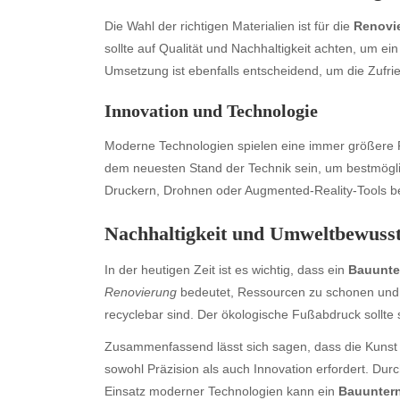
Die Wahl der richtigen Materialien ist für die
Renovi
sollte auf Qualität und Nachhaltigkeit achten, um ei
Umsetzung ist ebenfalls entscheidend, um die Zufri
Innovation und Technologie
Moderne Technologien spielen eine immer größere R
dem neuesten Stand der Technik sein, um bestmöglic
Druckern, Drohnen oder Augmented-Reality-Tools bein
Archives
Ca
Nachhaltigkeit und Umweltbewusst
August 2026
Aut
July 2026
bea
In der heutigen Zeit ist es wichtig, dass ein
Bauunt
June 2026
Blo
Renovierung
bedeutet, Ressourcen zu schonen und 
May 2026
blo
recyclebar sind. Der ökologische Fußabdruck sollte 
April 2026
Blo
Zusammenfassend lässt sich sagen, dass die Kunst
March 2026
Bus
sowohl Präzision als auch Innovation erfordert. Du
February 2026
Ent
Einsatz moderner Technologien kann ein
Bauunter