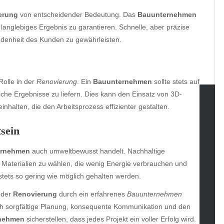
erung
von entscheidender Bedeutung. Das
Bauunternehmen
n langlebiges Ergebnis zu garantieren. Schnelle, aber präzise
edenheit des Kunden zu gewährleisten.
olle in der
Renovierung
. Ein
Bauunternehmen
sollte stets auf
he Ergebnisse zu liefern. Dies kann den Einsatz von 3D-
halten, die den Arbeitsprozess effizienter gestalten.
tegories
sein
omotive
uty
ernehmen
auch umweltbewusst handelt. Nachhaltige
g
Materialien zu wählen, die wenig Energie verbrauchen und
gs
stets so gering wie möglich gehalten werden.
gv
 der
Renovierung
durch ein erfahrenes
Bauunternehmen
iness
rch sorgfältige Planung, konsequente Kommunikation und den
ertainment
nehmen
sicherstellen, dass jedes Projekt ein voller Erfolg wird.