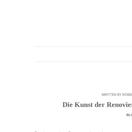
Skip
to
content
WRITTEN BY
ROBE
Die Kunst der Renovi
BL