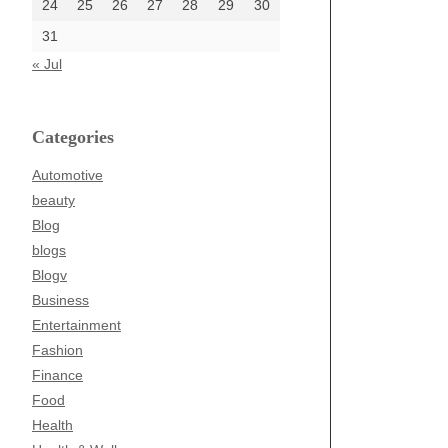
24
25
26
27
28
29
30
31
« Jul
Categories
Automotive
beauty
Blog
blogs
Blogv
Business
Entertainment
Fashion
Finance
Food
Health