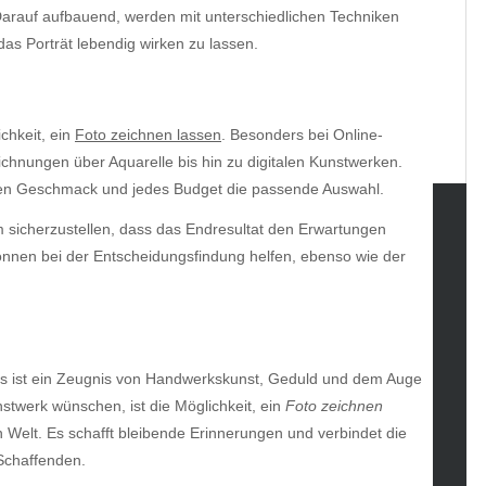
 Darauf aufbauend, werden mit unterschiedlichen Techniken
das Porträt lebendig wirken zu lassen.
chkeit, ein
Foto zeichnen lassen
. Besonders bei Online-
zeichnungen über Aquarelle bis hin zu digitalen Kunstwerken.
jeden Geschmack und jedes Budget die passende Auswahl.
um sicherzustellen, dass das Endresultat den Erwartungen
tegories
önnen bei der Entscheidungsfindung helfen, ebenso wie der
omotive
uty
g
gs
– es ist ein Zeugnis von Handwerkskunst, Geduld und dem Auge
gv
unstwerk wünschen, ist die Möglichkeit, ein
Foto zeichnen
iness
len Welt. Es schafft bleibende Erinnerungen und verbindet die
ertainment
Schaffenden.