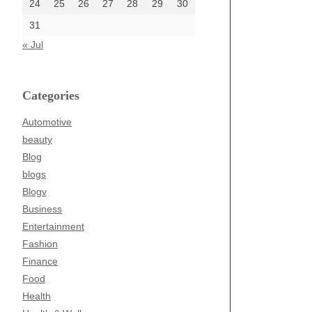
24
25
26
27
28
29
30
31
« Jul
Categories
Automotive
beauty
Blog
blogs
Blogv
Business
Entertainment
Fashion
Finance
Food
Health