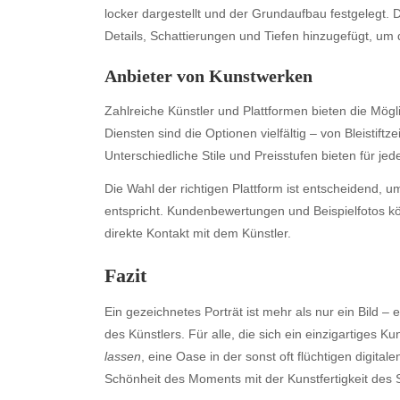
locker dargestellt und der Grundaufbau festgelegt.
Details, Schattierungen und Tiefen hinzugefügt, um 
Anbieter von Kunstwerken
Zahlreiche Künstler und Plattformen bieten die Mögli
Diensten sind die Optionen vielfältig – von Bleistift
Unterschiedliche Stile und Preisstufen bieten für 
Die Wahl der richtigen Plattform ist entscheidend, 
Archives
Ca
entspricht. Kundenbewertungen und Beispielfotos k
direkte Kontakt mit dem Künstler.
August 2026
Aut
July 2026
bea
Fazit
June 2026
Blo
May 2026
blo
Ein gezeichnetes Porträt ist mehr als nur ein Bild 
April 2026
Blo
des Künstlers. Für alle, die sich ein einzigartiges K
March 2026
Bus
lassen
, eine Oase in der sonst oft flüchtigen digita
February 2026
Ent
Schönheit des Moments mit der Kunstfertigkeit des 