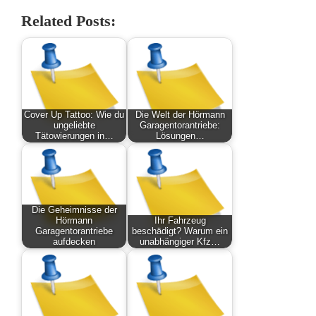
Related Posts:
Cover Up Tattoo: Wie du
Die Welt der Hörmann
ungeliebte
Garagentorantriebe:
Tätowierungen in…
Lösungen…
Die Geheimnisse der
Hörmann
Ihr Fahrzeug
Garagentorantriebe
beschädigt? Warum ein
aufdecken
unabhängiger Kfz…