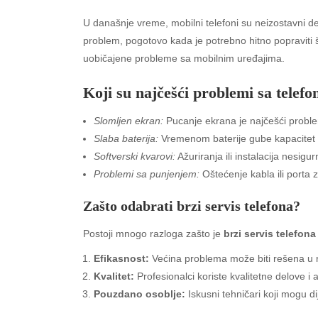
U današnje vreme, mobilni telefoni su neizostavni d
problem, pogotovo kada je potrebno hitno popraviti
uobičajene probleme sa mobilnim uređajima.
Koji su najčešći problemi sa telef
Slomljen ekran:
Pucanje ekrana je najčešći problem
Slaba baterija:
Vremenom baterije gube kapacitet i
Softverski kvarovi:
Ažuriranja ili instalacija nesig
Problemi sa punjenjem:
Oštećenje kabla ili porta
Zašto odabrati brzi servis telefona?
Postoji mnogo razloga zašto je
brzi servis telefona
Efikasnost:
Većina problema može biti rešena u r
Kvalitet:
Profesionalci koriste kvalitetne delove i 
Pouzdano osoblje:
Iskusni tehničari koji mogu di