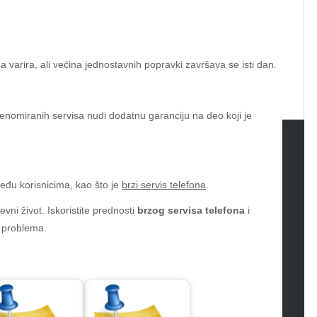
varira, ali većina jednostavnih popravki završava se isti dan.
 renomiranih servisa nudi dodatnu garanciju na deo koji je
tegories
eđu korisnicima, kao što je
brzi servis telefona
.
omotive
ni život. Iskoristite prednosti
brzog servisa telefona
i
uty
 problema.
g
gs
gv
iness
ertainment