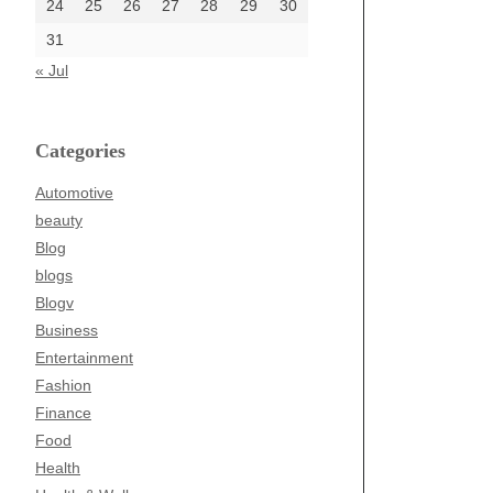
24
25
26
27
28
29
30
31
« Jul
Categories
Automotive
beauty
Blog
blogs
Blogv
Business
Entertainment
Fashion
Finance
Food
Health