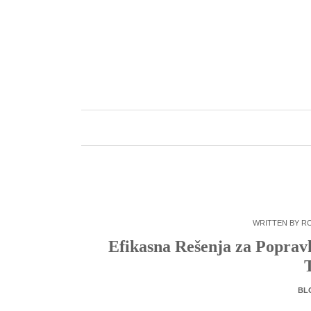
Skip
to
content
WRITTEN BY
R
Efikasna Rešenja za Popravk
BL