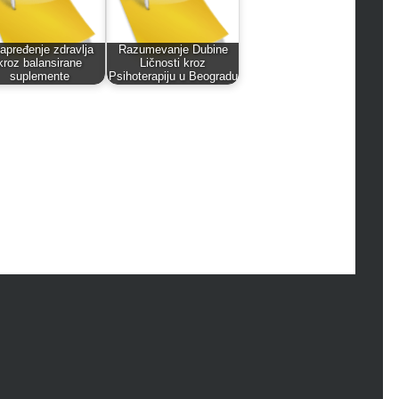
hion
ance
od
apređenje zdravlja
Razumevanje Dubine
kroz balansirane
Ličnosti kroz
lth
suplemente
Psihoterapiju u Beogradu
lth & Wellness
ws
hnology
vel
lness