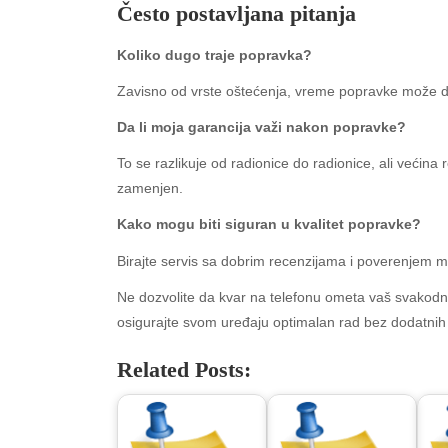
Često postavljana pitanja
Koliko dugo traje popravka?
Zavisno od vrste oštećenja, vreme popravke može da 
Da li moja garancija važi nakon popravke?
To se razlikuje od radionice do radionice, ali većina
zamenjen.
Kako mogu biti siguran u kvalitet popravke?
Archives
Ca
Birajte servis sa dobrim recenzijama i poverenjem m
August 2026
Aut
Ne dozvolite da kvar na telefonu ometa vaš svakodnev
July 2026
bea
osigurajte svom uređaju optimalan rad bez dodatnih
June 2026
Blo
May 2026
blo
Related Posts:
April 2026
Blo
March 2026
Bus
February 2026
Ent