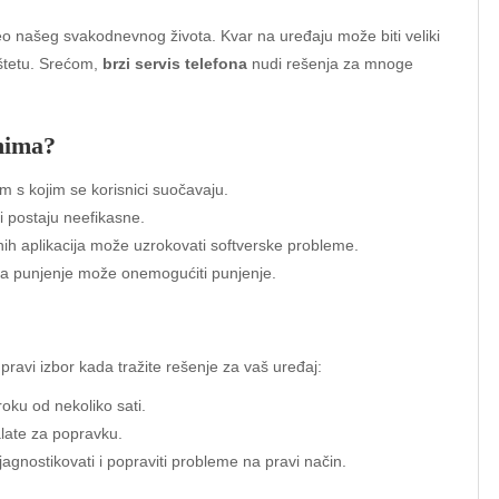
eo našeg svakodnevnog života. Kvar na uređaju može biti veliki
 štetu. Srećom,
brzi servis telefona
nudi rešenja za mnoge
onima?
 s kojim se korisnici suočavaju.
 postaju neefikasne.
urnih aplikacija može uzrokovati softverske probleme.
 za punjenje može onemogućiti punjenje.
pravi izbor kada tražite rešenje za vaš uređaj:
oku od nekoliko sati.
alate za popravku.
jagnostikovati i popraviti probleme na pravi način.