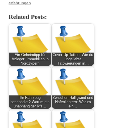
erfahrungen
.
Related Posts:
Ein Geheimtipp für
Cover Up Tattoo: Wie du
Anleger: Immobilien in
ungeliebte
Nordzypern
Tätowierungen in…
Ihr Fahrzeug
Zwischen Halligwind und
beschädigt? Warum ein
Hafenlichtern: Warum
unabhängiger Kfz…
ein…