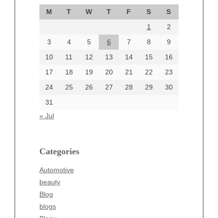
September 2024
M
T
W
T
F
S
S
August 2024
1
2
July 2024
June 2024
3
4
5
6
7
8
9
June 2002
10
11
12
13
14
15
16
17
18
19
20
21
22
23
24
25
26
27
28
29
30
Categories
31
Automotive
« Jul
beauty
Blog
blogs
Categories
Blogv
Automotive
Business
beauty
Entertainment
Blog
Fashion
blogs
Finance