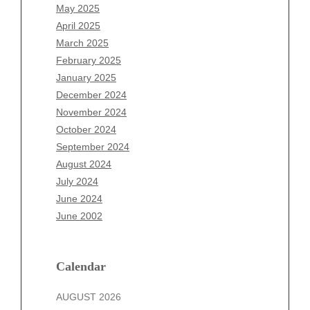
March 2026
May 2025
February 2026
April 2025
January 2026
March 2025
December 2025
February 2025
November 2025
January 2025
October 2025
December 2024
September 2025
November 2024
August 2025
October 2024
July 2025
September 2024
June 2025
August 2024
May 2025
July 2024
April 2025
June 2024
March 2025
June 2002
February 2025
January 2025
December 2024
Calendar
November 2024
AUGUST 2026
October 2024