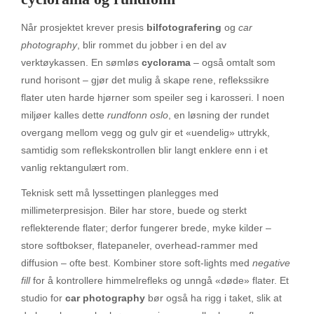
Når prosjektet krever presis
bilfotografering
og
car
photography
, blir rommet du jobber i en del av
verktøykassen. En sømløs
cyclorama
– også omtalt som
rund horisont – gjør det mulig å skape rene, reflekssikre
flater uten harde hjørner som speiler seg i karosseri. I noen
miljøer kalles dette
rundfonn oslo
, en løsning der rundet
overgang mellom vegg og gulv gir et «uendelig» uttrykk,
samtidig som reflekskontrollen blir langt enklere enn i et
vanlig rektangulært rom.
Teknisk sett må lyssettingen planlegges med
millimeterpresisjon. Biler har store, buede og sterkt
reflekterende flater; derfor fungerer brede, myke kilder –
store softbokser, flatepaneler, overhead-rammer med
diffusion – ofte best. Kombiner store soft-lights med
negative
fill
for å kontrollere himmelrefleks og unngå «døde» flater. Et
studio for
car photography
bør også ha rigg i taket, slik at