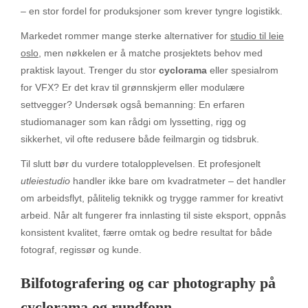
– en stor fordel for produksjoner som krever tyngre logistikk.
Markedet rommer mange sterke alternativer for
studio til leie
oslo
, men nøkkelen er å matche prosjektets behov med
praktisk layout. Trenger du stor
cyclorama
eller spesialrom
for VFX? Er det krav til grønnskjerm eller modulære
settvegger? Undersøk også bemanning: En erfaren
studiomanager som kan rådgi om lyssetting, rigg og
sikkerhet, vil ofte redusere både feilmargin og tidsbruk.
Til slutt bør du vurdere totalopplevelsen. Et profesjonelt
utleiestudio
handler ikke bare om kvadratmeter – det handler
om arbeidsflyt, pålitelig teknikk og trygge rammer for kreativt
arbeid. Når alt fungerer fra innlasting til siste eksport, oppnås
konsistent kvalitet, færre omtak og bedre resultat for både
fotograf, regissør og kunde.
Bilfotografering og car photography på
cyclorama og rundfonn