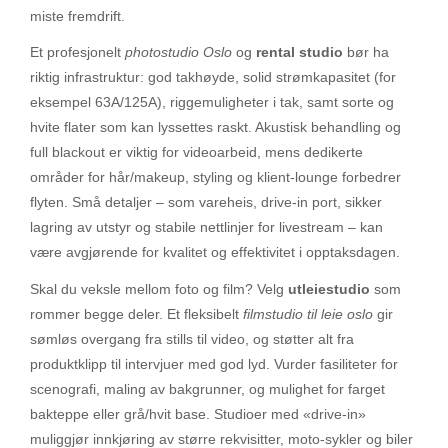
miste fremdrift.
Et profesjonelt
photostudio Oslo
og
rental studio
bør ha
riktig infrastruktur: god takhøyde, solid strømkapasitet (for
eksempel 63A/125A), riggemuligheter i tak, samt sorte og
hvite flater som kan lyssettes raskt. Akustisk behandling og
full blackout er viktig for videoarbeid, mens dedikerte
områder for hår/makeup, styling og klient-lounge forbedrer
flyten. Små detaljer – som vareheis, drive-in port, sikker
lagring av utstyr og stabile nettlinjer for livestream – kan
være avgjørende for kvalitet og effektivitet i opptaksdagen.
Skal du veksle mellom foto og film? Velg
utleiestudio
som
rommer begge deler. Et fleksibelt
filmstudio til leie oslo
gir
sømløs overgang fra stills til video, og støtter alt fra
produktklipp til intervjuer med god lyd. Vurder fasiliteter for
scenografi, maling av bakgrunner, og mulighet for farget
bakteppe eller grå/hvit base. Studioer med «drive-in»
muliggjør innkjøring av større rekvisitter, moto-sykler og biler