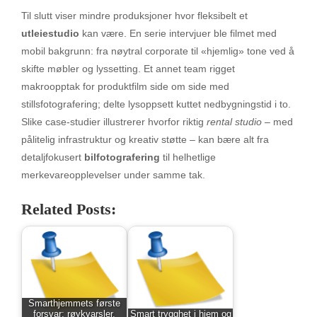
Til slutt viser mindre produksjoner hvor fleksibelt et
utleiestudio
kan være. En serie intervjuer ble filmet med
mobil bakgrunn: fra nøytral corporate til «hjemlig» tone ved å
skifte møbler og lyssetting. Et annet team rigget
makroopptak for produktfilm side om side med
stillsfotografering; delte lysoppsett kuttet nedbygningstid i to.
Slike case-studier illustrerer hvorfor riktig
rental studio
– med
pålitelig infrastruktur og kreativ støtte – kan bære alt fra
detaljfokusert
bilfotografering
til helhetlige
merkevareopplevelser under samme tak.
Related Posts:
Smarthjemmets første
forsvar: røykvarsler,
Smart trygghet i hjem og