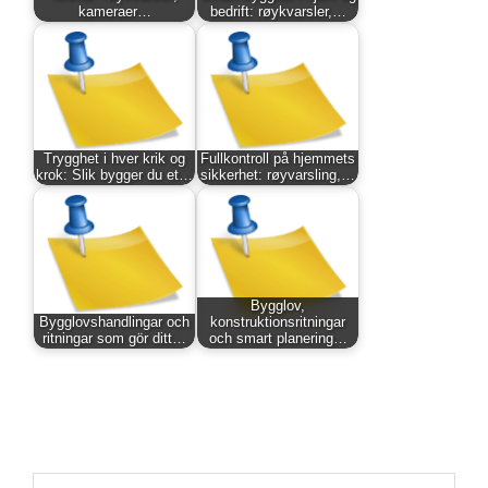
kameraer…
bedrift: røykvarsler,…
Trygghet i hver krik og
Fullkontroll på hjemmets
krok: Slik bygger du et…
sikkerhet: røyvarsling,…
Bygglov,
Bygglovshandlingar och
konstruktionsritningar
ritningar som gör ditt…
och smart planering…