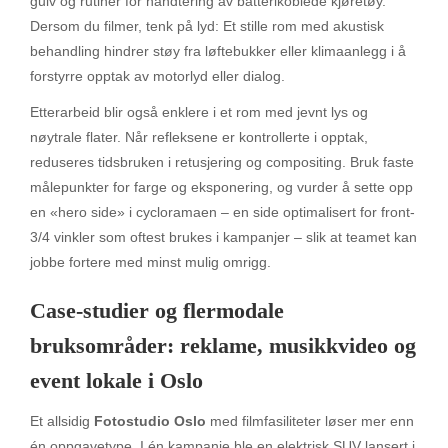
gulv og rutiner for håndtering av batterikoblede kjøretøy.
Dersom du filmer, tenk på lyd: Et stille rom med akustisk
behandling hindrer støy fra løftebukker eller klimaanlegg i å
forstyrre opptak av motorlyd eller dialog.
Etterarbeid blir også enklere i et rom med jevnt lys og
nøytrale flater. Når refleksene er kontrollerte i opptak,
reduseres tidsbruken i retusjering og compositing. Bruk faste
målepunkter for farge og eksponering, og vurder å sette opp
en «hero side» i cycloramaen – en side optimalisert for front-
3/4 vinkler som oftest brukes i kampanjer – slik at teamet kan
jobbe fortere med minst mulig omrigg.
Case-studier og flermodale
bruksområder: reklame, musikkvideo og
event lokale i Oslo
Et allsidig
Fotostudio Oslo
med filmfasiliteter løser mer enn
én oppgavetype. I én kampanje ble en elektrisk SUV lansert i