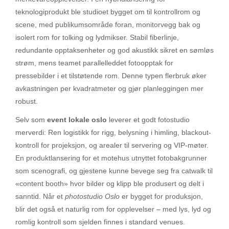
teknologiprodukt ble studioet bygget om til kontrollrom og
scene, med publikumsområde foran, monitorvegg bak og
isolert rom for tolking og lydmikser. Stabil fiberlinje,
redundante opptaksenheter og god akustikk sikret en sømløs
strøm, mens teamet parallelleddet fotoopptak for
pressebilder i et tilstøtende rom. Denne typen flerbruk øker
avkastningen per kvadratmeter og gjør planleggingen mer
robust.
Selv som
event lokale oslo
leverer et godt fotostudio
merverdi: Ren logistikk for rigg, belysning i himling, blackout-
kontroll for projeksjon, og arealer til servering og VIP-møter.
En produktlansering for et motehus utnyttet fotobakgrunner
som scenografi, og gjestene kunne bevege seg fra catwalk til
«content booth» hvor bilder og klipp ble produsert og delt i
sanntid. Når et
photostudio Oslo
er bygget for produksjon,
blir det også et naturlig rom for opplevelser – med lys, lyd og
romlig kontroll som sjelden finnes i standard venues.