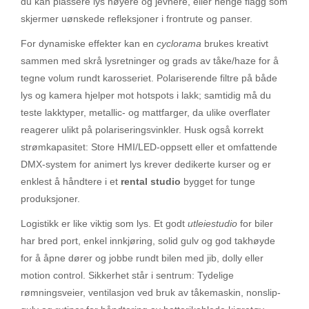
du kan plassere lys høyere og jevnere, eller henge flagg som
skjermer uønskede refleksjoner i frontrute og panser.
For dynamiske effekter kan en
cyclorama
brukes kreativt
sammen med skrå lysretninger og grads av tåke/haze for å
tegne volum rundt karosseriet. Polariserende filtre på både
lys og kamera hjelper mot hotspots i lakk; samtidig må du
teste lakktyper, metallic- og mattfarger, da ulike overflater
reagerer ulikt på polariseringsvinkler. Husk også korrekt
strømkapasitet: Store HMI/LED-oppsett eller et omfattende
DMX-system for animert lys krever dedikerte kurser og er
enklest å håndtere i et
rental studio
bygget for tunge
produksjoner.
Logistikk er like viktig som lys. Et godt
utleiestudio
for biler
har bred port, enkel innkjøring, solid gulv og god takhøyde
for å åpne dører og jobbe rundt bilen med jib, dolly eller
motion control. Sikkerhet står i sentrum: Tydelige
rømningsveier, ventilasjon ved bruk av tåkemaskin, nonslip-