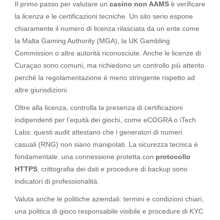
Il primo passo per valutare un
casino non AAMS
è verificare
la
licenza
e le certificazioni tecniche. Un sito serio espone
chiaramente il numero di licenza rilasciata da un ente come
la Malta Gaming Authority (MGA), la UK Gambling
Commission o altre autorità riconosciute. Anche le licenze di
Curaçao sono comuni, ma richiedono un controllo più attento
perché la regolamentazione è meno stringente rispetto ad
altre giurisdizioni.
Oltre alla licenza, controlla la presenza di certificazioni
indipendenti per l’equità dei giochi, come eCOGRA o iTech
Labs: questi audit attestano che i generatori di numeri
casuali (RNG) non siano manipolati. La sicurezza tecnica è
fondamentale: una connessione protetta con
protocollo
HTTPS
, crittografia dei dati e procedure di backup sono
indicatori di professionalità.
Valuta anche le politiche aziendali: termini e condizioni chiari,
una politica di gioco responsabile visibile e procedure di KYC