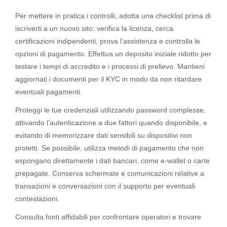
Per mettere in pratica i controlli, adotta una checklist prima di
iscriverti a un nuovo sito: verifica la licenza, cerca
certificazioni indipendenti, prova l’assistenza e controlla le
opzioni di pagamento. Effettua un deposito iniziale ridotto per
testare i tempi di accredito e i processi di prelievo. Mantieni
aggiornati i documenti per il KYC in modo da non ritardare
eventuali pagamenti.
Proteggi le tue credenziali utilizzando password complesse,
attivando l’autenticazione a due fattori quando disponibile, e
evitando di memorizzare dati sensibili su dispositivi non
protetti. Se possibile, utilizza metodi di pagamento che non
espongano direttamente i dati bancari, come e-wallet o carte
prepagate. Conserva schermate e comunicazioni relative a
transazioni e conversazioni con il supporto per eventuali
contestazioni.
Consulta fonti affidabili per confrontare operatori e trovare