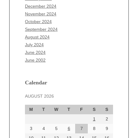
October 2025
December 2024
September 2025
November 2024
August 2025
October 2024
July 2025
September 2024
June 2025
August 2024
May 2025
July 2024
April 2025
June 2024
March 2025
June 2002
February 2025
January 2025
December 2024
Calendar
November 2024
AUGUST 2026
October 2024
September 2024
M
T
W
T
F
S
S
August 2024
1
2
July 2024
June 2024
3
4
5
6
7
8
9
June 2002