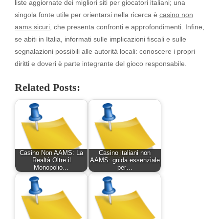
liste aggiornate dei migliori siti per giocatori italiani; una
singola fonte utile per orientarsi nella ricerca è
casino non
aams sicuri
, che presenta confronti e approfondimenti. Infine,
se abiti in Italia, informati sulle implicazioni fiscali e sulle
segnalazioni possibili alle autorità locali: conoscere i propri
diritti e doveri è parte integrante del gioco responsabile.
Related Posts:
Casino Non AAMS: La
Casino italiani non
Realtà Oltre il
AAMS: guida essenziale
Monopolio…
per…