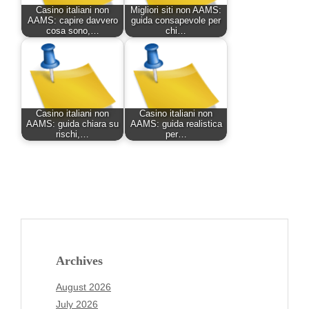
Casino italiani non
Migliori siti non AAMS:
AAMS: capire davvero
guida consapevole per
cosa sono,…
chi…
Casino italiani non
Casino italiani non
AAMS: guida chiara su
AAMS: guida realistica
rischi,…
per…
Archives
August 2026
July 2026