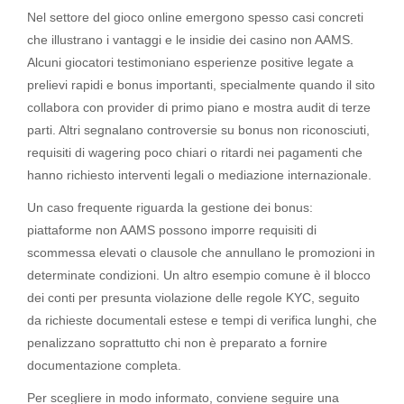
Nel settore del gioco online emergono spesso casi concreti
che illustrano i vantaggi e le insidie dei casino non AAMS.
Alcuni giocatori testimoniano esperienze positive legate a
prelievi rapidi e bonus importanti, specialmente quando il sito
collabora con provider di primo piano e mostra audit di terze
parti. Altri segnalano controversie su bonus non riconosciuti,
requisiti di wagering poco chiari o ritardi nei pagamenti che
hanno richiesto interventi legali o mediazione internazionale.
Un caso frequente riguarda la gestione dei bonus:
piattaforme non AAMS possono imporre requisiti di
scommessa elevati o clausole che annullano le promozioni in
determinate condizioni. Un altro esempio comune è il blocco
dei conti per presunta violazione delle regole KYC, seguito
da richieste documentali estese e tempi di verifica lunghi, che
penalizzano soprattutto chi non è preparato a fornire
documentazione completa.
Per scegliere in modo informato, conviene seguire una