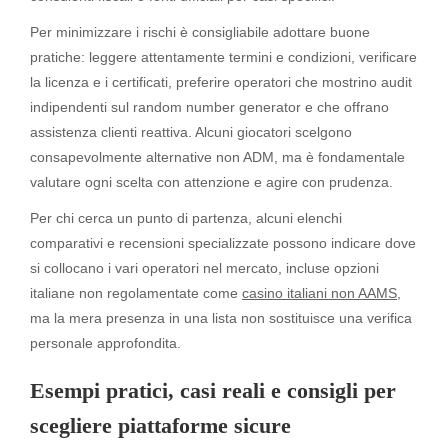
Per minimizzare i rischi è consigliabile adottare buone
pratiche: leggere attentamente termini e condizioni, verificare
la licenza e i certificati, preferire operatori che mostrino audit
indipendenti sul random number generator e che offrano
assistenza clienti reattiva. Alcuni giocatori scelgono
consapevolmente alternative non ADM, ma è fondamentale
valutare ogni scelta con attenzione e agire con prudenza.
Per chi cerca un punto di partenza, alcuni elenchi
comparativi e recensioni specializzate possono indicare dove
si collocano i vari operatori nel mercato, incluse opzioni
italiane non regolamentate come
casino italiani non AAMS
,
ma la mera presenza in una lista non sostituisce una verifica
personale approfondita.
Esempi pratici, casi reali e consigli per
scegliere piattaforme sicure