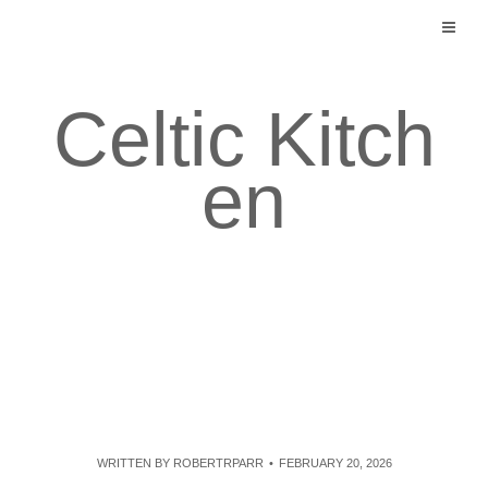
Skip
to
content
Celtic Kitch
en
WRITTEN BY
ROBERTRPARR
FEBRUARY 20, 2026