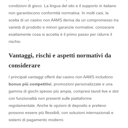
condizioni di gioco. La lingua del sito e il supporto in italiano
non garantiscono conformità normativa. In molti casi, la
scelta di un casino non AAMS deriva da un compromesso tra
varietà di prodotto e minori garanzie normative; conoscere
esattamente cosa si accetta è il primo passo per ridurre il
rischio.
Vantaggi, rischi e aspetti normativi da
considerare
I principali vantaggi offerti dai casino non AAMS includono
bonus più competitivi
, promozioni personalizzate e una
gamma di giochi spesso più ampia, compresi tavoli live e slot
con funzionalità non presenti sulle piattaforme
regolamentate. Anche le opzioni di deposito e prelievo
possono essere più flessibili, con soluzioni internazionali e
sistemi di pagamento moderni.