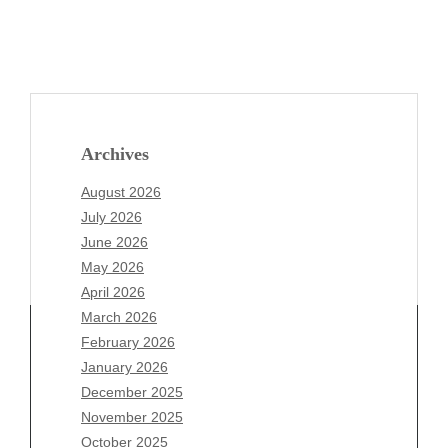
Archives
August 2026
July 2026
June 2026
May 2026
April 2026
March 2026
February 2026
January 2026
December 2025
Archives
November 2025
August 2026
October 2025