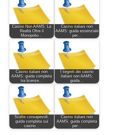
Casino Non AAMS: La
Casino italiani non
Realtà Oltre il
AAMS: guida essenziale
Monopolio…
per…
Casino italiani non
I segreti dei casino
AAMS: guida completa
italiani non AAMS:
tra licenze…
guida…
Scelte consapevoli:
Casino italiani non
guida completa sui
AAMS: guida completa
casino…
per…