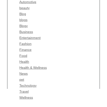
Automotive
Business
beauty
Entertainment
Blog
Fashion
blogs
Finance
Blogv
Food
Business
Health
Entertainment
Health & Wellness
Fashion
News
Finance
pet
Food
Technology
Health
Travel
Health & Wellness
Wellness
News
pet
Technology
Travel
Wellness
Copyright Celtic Kitchen 2026 |
Theme by