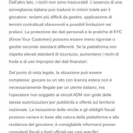
Dall'altro lato, i rischi non sono trascurabili. L'assenza di una
sorveglianza italiana può tradursi in minori tutele per il
giocatore: reclami più difficili da gestire, applicazione di
termini contrattuali sfavorevoli e possibili limitazioni nei
prelievi. La protezione dei dati personali e le pratiche di KYC
(Know Your Customer) possono essere meno rigorose o
gestite secondo standard differenti. Se la piattaforma non
rispetta elevati standard di sicurezza, aumentano i rischi di
frode e di uso improprio dei dati finanziari.
Dal punto di vista legale, la situazione può essere
complessa: giocare su un sito con licenza estera non è
necessariamente illegale per un utente italiano, ma
l'operatore non soggetto ai vincoli ADM non gode delle
stesse autorizzazioni per pubblicità e offerta sul territorio
nazionale. La tassazione delle vincite e gli obblighi fiscali
possono variare in base alla natura della piattaforma e alla
residenza del giocatore; è consigliabile informarsi presso
consulenti fiscali o fonti ufficiali per casi specifici.