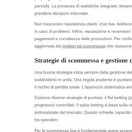
parziali). La presenza di statistiche integrate, strea
prendere decisioni informate.
Non trascurare l’assistenza clienti: chat live, telefo
in caso di problemi. Infine, reputazione e recensioni d
pagamenti e correttezza delle promozioni. Per confron
aggiornata dei
migliori siti scommesse
che riassume 
Strategie di scommessa e gestione 
Una buona strategia inizia sempre dalla gestione del
suddividerlo in unità. Una regola prudente è puntar
il rischio di perdita totale. L’approccio sistematico ev
Esistono diverse strategie di puntata: il flat betting (
progressivi controllati. Il value betting si basa sulla 
sottovalutate dal mercato. Questo richiede capacità d
tra operatori.
Per le scommesse live è fondamentale avere accesso 