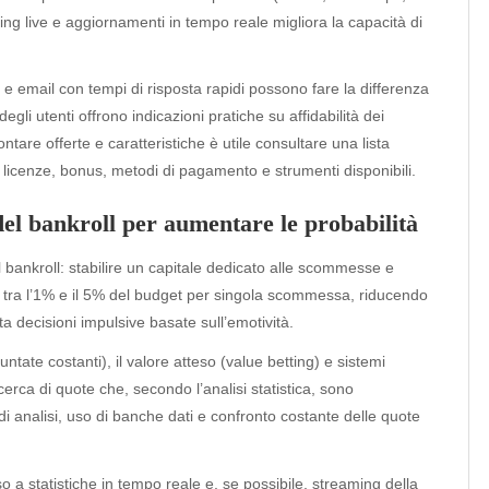
ming live e aggiornamenti in tempo reale migliora la capacità di
no e email con tempi di risposta rapidi possono fare la differenza
egli utenti offrono indicazioni pratiche su affidabilità dei
tare offerte e caratteristiche è utile consultare una lista
licenze, bonus, metodi di pagamento e strumenti disponibili.
del bankroll per aumentare le probabilità
 bankroll: stabilire un capitale dedicato alle scommesse e
e tra l’1% e il 5% del budget per singola scommessa, riducendo
ita decisioni impulsive basate sull’emotività.
puntate costanti), il valore atteso (value betting) e sistemi
ricerca di quote che, secondo l’analisi statistica, sono
i analisi, uso di banche dati e confronto costante delle quote
a statistiche in tempo reale e, se possibile, streaming della