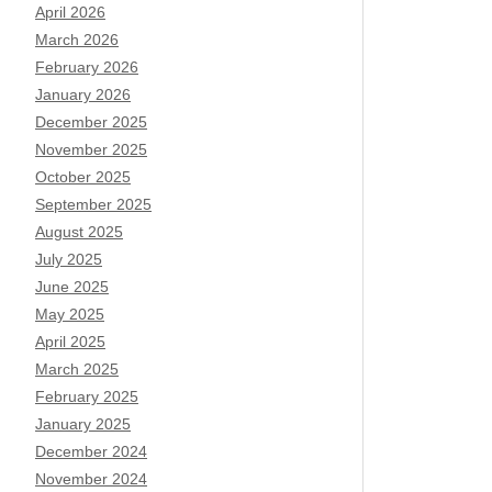
April 2026
March 2026
February 2026
January 2026
December 2025
November 2025
October 2025
September 2025
August 2025
July 2025
June 2025
May 2025
April 2025
March 2025
February 2025
January 2025
December 2024
November 2024