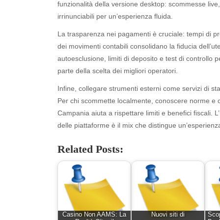
March 2026
Bus
funzionalità della versione desktop: scommesse live,
February 2026
Ent
irrinunciabili per un’esperienza fluida.
January 2026
Fas
La trasparenza nei pagamenti è cruciale: tempi di prel
December 2025
Fin
dei movimenti contabili consolidano la fiducia dell’ut
November 2025
Fo
autoesclusione, limiti di deposito e test di controllo
October 2025
Hea
parte della scelta dei migliori operatori.
September 2025
Hea
August 2025
Ne
Infine, collegare strumenti esterni come servizi di sta
July 2025
pet
Per chi scommette localmente, conoscere norme e 
June 2025
Tec
Campania aiuta a rispettare limiti e benefici fiscali. 
May 2025
Tra
delle piattaforme è il mix che distingue un’esperien
April 2025
Wel
Related Posts:
March 2025
February 2025
January 2025
December 2024
November 2024
October 2024
Casino Non AAMS: La
Nuovi siti di
Scop