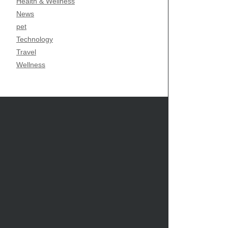
Health & Wellness
News
pet
Technology
Travel
Wellness