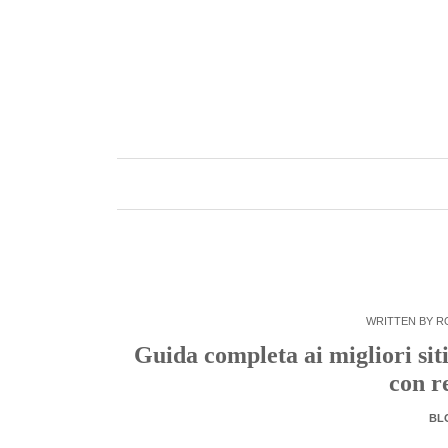
Skip
to
content
WRITTEN BY
R
Guida completa ai migliori sit
con r
BL