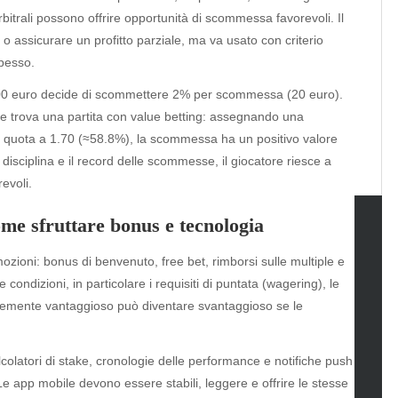
 arbitrali possono offrire opportunità di scommessa favorevoli. Il
 o assicurare un profitto parziale, ma va usato con criterio
spesso.
000 euro decide di scommettere 2% per scommessa (20 euro).
ote trova una partita con value betting: assegnando una
to quota a 1.70 (≈58.8%), la scommessa ha un positivo valore
 disciplina e il record delle scommesse, il giocatore riesce a
evoli.
come sfruttare bonus e tecnologia
tegories
zioni: bonus di benvenuto, free bet, rimborsi sulle multiple e
condizioni, in particolare i requisiti di puntata (wagering), le
omotive
ntemente vantaggioso può diventare svantaggioso se le
uty
g
gs
colatori di stake, cronologie delle performance e notifiche push
gv
 app mobile devono essere stabili, leggere e offrire le stesse