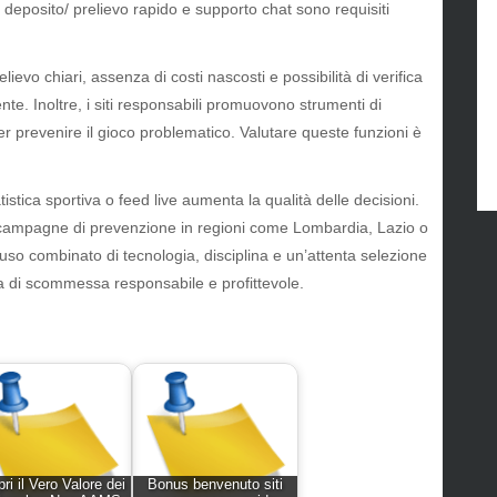
iness
 deposito/ prelievo rapido e supporto chat sono requisiti
ertainment
hion
ievo chiari, assenza di costi nascosti e possibilità di verifica
ance
ente. Inoltre, i siti responsabili promuovono strumenti di
od
 per prevenire il gioco problematico. Valutare queste funzioni è
lth
lth & Wellness
ws
tistica sportiva o feed live aumenta la qualità delle decisioni.
campagne di prevenzione in regioni come Lombardia, Lazio o
hnology
L’uso combinato di tecnologia, disciplina e un’attenta selezione
vel
za di scommessa responsabile e profittevole.
lness
ri il Vero Valore dei
Bonus benvenuto siti