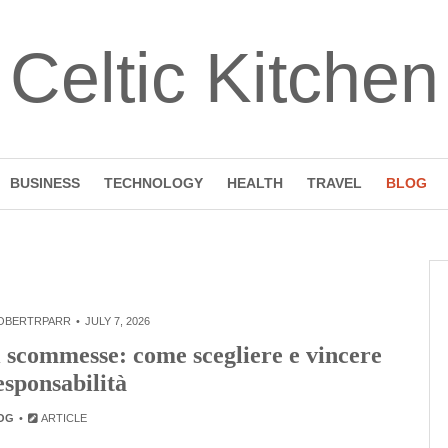
Celtic Kitchen
BUSINESS
TECHNOLOGY
HEALTH
TRAVEL
BLOG
OBERTRPARR
JULY 7, 2026
i scommesse: come scegliere e vincere
esponsabilità
OG
ARTICLE