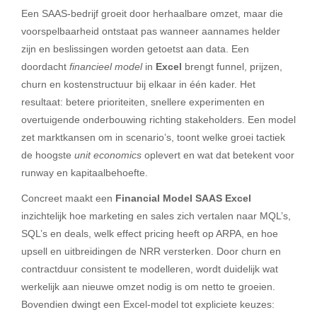
Een SAAS-bedrijf groeit door herhaalbare omzet, maar die
voorspelbaarheid ontstaat pas wanneer aannames helder
zijn en beslissingen worden getoetst aan data. Een
doordacht
financieel model
in
Excel
brengt funnel, prijzen,
churn en kostenstructuur bij elkaar in één kader. Het
resultaat: betere prioriteiten, snellere experimenten en
overtuigende onderbouwing richting stakeholders. Een model
zet marktkansen om in scenario’s, toont welke groei tactiek
de hoogste
unit economics
oplevert en wat dat betekent voor
runway en kapitaalbehoefte.
Concreet maakt een
Financial Model SAAS Excel
inzichtelijk hoe marketing en sales zich vertalen naar MQL’s,
SQL’s en deals, welk effect pricing heeft op ARPA, en hoe
upsell en uitbreidingen de NRR versterken. Door churn en
contractduur consistent te modelleren, wordt duidelijk wat
werkelijk aan nieuwe omzet nodig is om netto te groeien.
Bovendien dwingt een Excel-model tot expliciete keuzes: