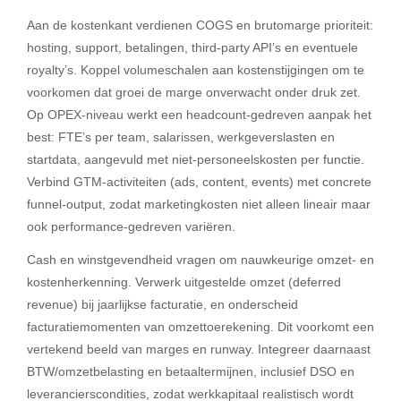
Aan de kostenkant verdienen COGS en brutomarge prioriteit:
hosting, support, betalingen, third-party API’s en eventuele
royalty’s. Koppel volumeschalen aan kostenstijgingen om te
voorkomen dat groei de marge onverwacht onder druk zet.
Op OPEX-niveau werkt een headcount-gedreven aanpak het
best: FTE’s per team, salarissen, werkgeverslasten en
startdata, aangevuld met niet-personeelskosten per functie.
Verbind GTM-activiteiten (ads, content, events) met concrete
funnel-output, zodat marketingkosten niet alleen lineair maar
ook performance-gedreven variëren.
Cash en winstgevendheid vragen om nauwkeurige omzet- en
kostenherkenning. Verwerk uitgestelde omzet (deferred
revenue) bij jaarlijkse facturatie, en onderscheid
facturatiemomenten van omzettoerekening. Dit voorkomt een
vertekend beeld van marges en runway. Integreer daarnaast
BTW/omzetbelasting en betaaltermijnen, inclusief DSO en
leverancierscondities, zodat werkkapitaal realistisch wordt