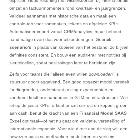
expliciet. Houd rekening met wisselkoersen bij internationale
omzet en factuurmomenten rond kwartaal- en jaargrenzen.
Valideer aannames met historische data en maak een
controle-tab voor sommaties, tekens en afgeleide KPI’s.
Automatiseer import vanuit CRM/analytics, maar behoud
handmatige overrides voor uitzonderingen. Gebruik
scenario’s
in plaats van kopieën van het bestand; zo blijven
definities consistent. En bouw een audit-trail met notities bij
sleutelcellen, zodat beslissingen later te herleiden zijn.
Zelfs voor teams die “alleen even willen
downloaden
” is
structuur doorslaggevend. Een goed opgezet model versnelt
fundingrondes, ondersteunt pricing-experimenten en
voorkomt kostbare aannames in GTM en infrastructuur. Wie
let op de juiste KPI’s, erkent omzet correct en koppelt groei
aan cash, benut de kracht van een
Financial Model SAAS
Excel
optimaal—of het nu gaat om validatie, versnelling of
internationale expansie. Voor wie direct aan de slag wil: een
bewezen basis scheelt weken modelleren en verkleint