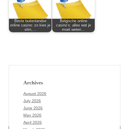
Beste buitenlandse
Belgische online
online casino: zo kies je
casino’s: alles wat je
slim,…
moet weten…
Archives
August 2026
July 2026
June 2026
May 2026
April 2026