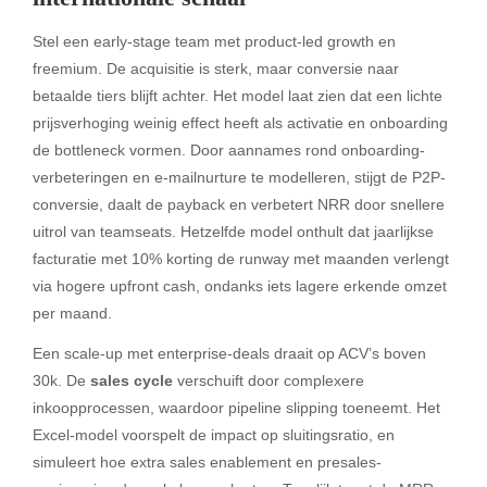
Stel een early-stage team met product-led growth en
freemium. De acquisitie is sterk, maar conversie naar
betaalde tiers blijft achter. Het model laat zien dat een lichte
prijsverhoging weinig effect heeft als activatie en onboarding
de bottleneck vormen. Door aannames rond onboarding-
verbeteringen en e-mailnurture te modelleren, stijgt de P2P-
conversie, daalt de payback en verbetert NRR door snellere
uitrol van teamseats. Hetzelfde model onthult dat jaarlijkse
facturatie met 10% korting de runway met maanden verlengt
via hogere upfront cash, ondanks iets lagere erkende omzet
per maand.
Een scale-up met enterprise-deals draait op ACV’s boven
30k. De
sales cycle
verschuift door complexere
inkoopprocessen, waardoor pipeline slipping toeneemt. Het
Excel-model voorspelt de impact op sluitingsratio, en
simuleert hoe extra sales enablement en presales-