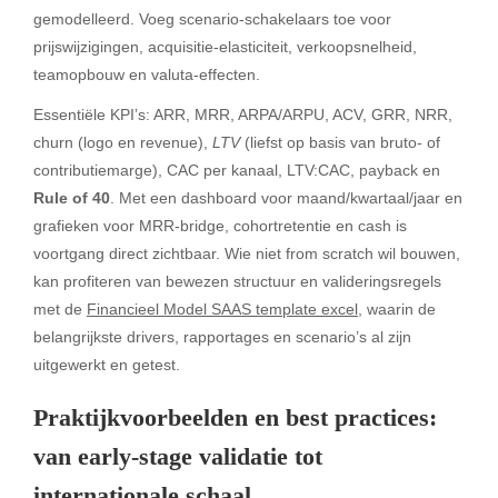
gemodelleerd. Voeg scenario-schakelaars toe voor
prijswijzigingen, acquisitie-elasticiteit, verkoopsnelheid,
teamopbouw en valuta-effecten.
Essentiële KPI’s: ARR, MRR, ARPA/ARPU, ACV, GRR, NRR,
churn (logo en revenue),
LTV
(liefst op basis van bruto- of
contributiemarge), CAC per kanaal, LTV:CAC, payback en
Rule of 40
. Met een dashboard voor maand/kwartaal/jaar en
grafieken voor MRR-bridge, cohortretentie en cash is
voortgang direct zichtbaar. Wie niet from scratch wil bouwen,
kan profiteren van bewezen structuur en valideringsregels
met de
Financieel Model SAAS template excel
, waarin de
belangrijkste drivers, rapportages en scenario’s al zijn
uitgewerkt en getest.
Praktijkvoorbeelden en best practices:
van early-stage validatie tot
internationale schaal