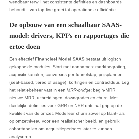
wendbaar terwijl het consistente definities en dashboards
behoudt—van top-line groei tot operationele efficiëntie.
De opbouw van een schaalbaar SAAS-
model: drivers, KPI’s en rapportages die
ertoe doen
Een effectief
Financieel Model SAAS
bestaat uit logisch
gekoppelde modules. Start met aannames: marktbegroting,
acquisitiekanalen, conversies per funnelstap, prijsplannen
(seat-based, tiered of usage), kortingen en contractduur. Leg
het relatiebeheer vast in een
MRR-bridge
: begin-MRR,
nieuwe MRR, uitbreidingen, downgrades en churn. Met
duidelijke definities voor GRR en NRR ontstaat grip op de
kwaliteit van de omzet. Modelleer churn zowel op klant- als
op omzetniveau voor een realistischer beeld, en gebruik
cohorttabellen om acquisitieperiodes later te kunnen
analyseren.