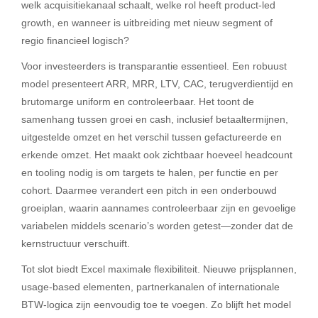
welk acquisitiekanaal schaalt, welke rol heeft product-led
growth, en wanneer is uitbreiding met nieuw segment of
regio financieel logisch?
Voor investeerders is transparantie essentieel. Een robuust
model presenteert ARR, MRR, LTV, CAC, terugverdientijd en
brutomarge uniform en controleerbaar. Het toont de
samenhang tussen groei en cash, inclusief betaaltermijnen,
uitgestelde omzet en het verschil tussen gefactureerde en
erkende omzet. Het maakt ook zichtbaar hoeveel headcount
en tooling nodig is om targets te halen, per functie en per
cohort. Daarmee verandert een pitch in een onderbouwd
groeiplan, waarin aannames controleerbaar zijn en gevoelige
variabelen middels scenario’s worden getest—zonder dat de
kernstructuur verschuift.
Tot slot biedt Excel maximale flexibiliteit. Nieuwe prijsplannen,
usage-based elementen, partnerkanalen of internationale
BTW-logica zijn eenvoudig toe te voegen. Zo blijft het model