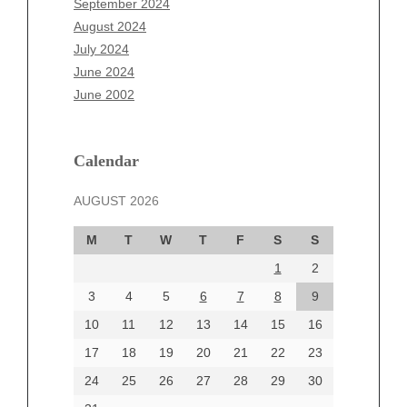
September 2024
June 2025
August 2024
May 2025
July 2024
April 2025
June 2024
March 2025
June 2002
February 2025
January 2025
December 2024
Calendar
November 2024
AUGUST 2026
October 2024
September 2024
M
T
W
T
F
S
S
August 2024
1
2
July 2024
June 2024
3
4
5
6
7
8
9
June 2002
10
11
12
13
14
15
16
17
18
19
20
21
22
23
24
25
26
27
28
29
30
Categories