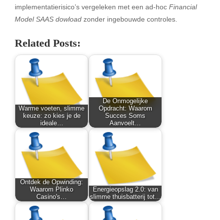
implementatierisico’s vergeleken met een ad-hoc
Financial
Model SAAS dowload
zonder ingebouwde controles.
Related Posts:
De Onmogelijke
Warme voeten, slimme
Opdracht: Waarom
keuze: zo kies je de
Succes Soms
ideale…
Aanvoelt…
Ontdek de Opwinding:
Waarom Plinko
Energieopslag 2.0: van
Casino's…
slimme thuisbatterij tot…