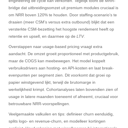
engineering de cycle kan verkorten. Tegelijk toont de MRR-
bridge dat uitbreidingsomzet uit premium modules cruciaal is
om NRR boven 120% te houden. Door staffing-scenario’s te
draaien (meer CSM’s versus extra outbound) blijkt dat een
versterkte CSM-bezetting het hoogste rendement heeft op
retentie en upsell, en daarmee op de
LTV
.
Overstappen naar usage-based pricing vraagt extra
aandacht. De omzet groeit proportioneel met productgebruik,
maar de COGS kan meebewegen. Het model koppelt
verbruiksdrivers aan hosting- en API-kosten en laat break-
evenpunten per segment zien. Dit voorkomt dat groei op
papier winstgevend lijkt, terwijl de brutomarge in
werkelijkheid krimpt. Cohortanalyses laten bovendien zien of
usage in latere maanden toeneemt of afneemt, cruciaal voor
betrouwbare NRR-voorspellingen.
Veelgemaakte valkuilen en tips: definieer churn eenduidig,
splits logo- en revenue-churn, en modelleer kortingen