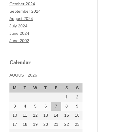
October 2024
September 2024
August 2024
July 2024
June 2024
June 2002
Calendar
AUGUST 2026
M
T
W
T
F
S
S
1
2
3
4
5
6
7
8
9
10
11
12
13
14
15
16
17
18
19
20
21
22
23