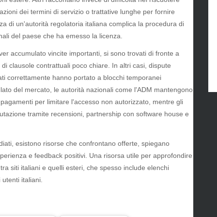
uty
azioni dei termini di servizio o trattative lunghe per fornire
g
 di un'autorità regolatoria italiana complica la procedura di
gs
nali del paese che ha emesso la licenza.
gv
r accumulato vincite importanti, si sono trovati di fronte a
iness
 di clausole contrattuali poco chiare. In altri casi, dispute
ertainment
icati correttamente hanno portato a blocchi temporanei
hion
al lato del mercato, le autorità nazionali come l'ADM mantengono
ance
i pagamenti per limitare l'accesso non autorizzato, mentre gli
od
putazione tramite recensioni, partnership con software house e
lth
lth & Wellness
ws
iati, esistono risorse che confrontano offerte, spiegano
erienza e feedback positivi. Una risorsa utile per approfondire
hnology
tra siti italiani e quelli esteri, che spesso include elenchi
vel
 utenti italiani.
lness