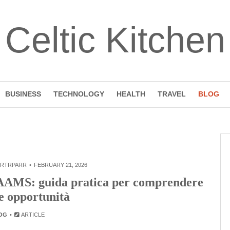
Celtic Kitchen
BUSINESS
TECHNOLOGY
HEALTH
TRAVEL
BLOG
RTRPARR
FEBRUARY 21, 2026
on AAMS: guida pratica per comprendere
 e opportunità
OG
ARTICLE