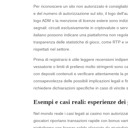
Per riconoscere un sito non autorizzato è consigliabi
e del numero di autorizzazione sul sito, il logo dell'au
logo ADM o la menzione di licenze estere sono indizi
segnali: circuiti esclusivamente in criptovalute o ser
italiano possono indicare una piattaforma non regol
trasparenza delle statistiche di gioco, come RTP e vol
rispettati nel settore.
Prima di registrarsi è utile leggere recensioni indipend
vessatorie o limiti di prelievo molto stringenti sono c
con depositi contenuti e verificare attentamente la pro
consapevolezza delle possibili implicazioni legali e 
richiedere dichiarazioni specifiche in caso di vincite s
Esempi e casi reali: esperienze dei 
Nel mondo reale i casi legati ai casino non autorizzat
Archives
Ca
giocatori riportano transazioni rapide con bonus van
August 2026
Aut
piattaforme con licenze solide rilasciate da giurisdizio