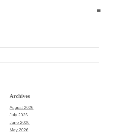
Archives
August 2026
July 2026
June 2026
May 2026