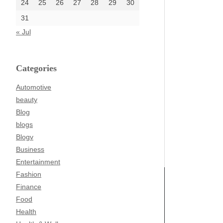
24
25
26
27
28
29
30
31
« Jul
Categories
Automotive
beauty
Blog
blogs
Blogv
Business
Entertainment
Fashion
Finance
Food
Health