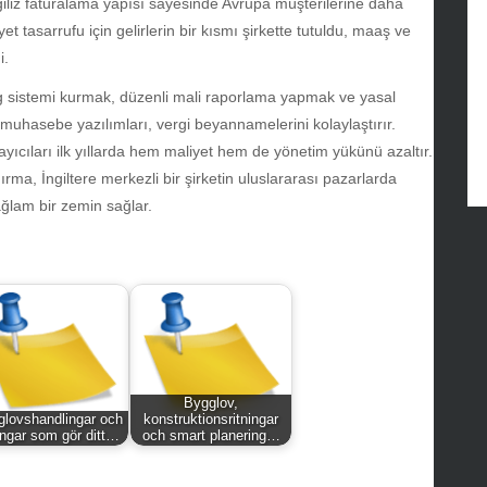
giliz faturalama yapısı sayesinde Avrupa müşterilerine daha
ance
 tasarrufu için gelirlerin bir kısmı şirkette tutuldu, maaş ve
od
i.
lth
lth & Wellness
g sistemi kurmak, düzenli mali raporlama yapmak ve yasal
ws
muhasebe yazılımları, vergi beyannamelerini kolaylaştırır.
ayıcıları ilk yıllarda hem maliyet hem de yönetim yükünü azaltır.
hnology
rma, İngiltere merkezli bir şirketin uluslararası pazarlarda
vel
ğlam bir zemin sağlar.
lness
Bygglov,
glovshandlingar och
konstruktionsritningar
ningar som gör ditt…
och smart planering…