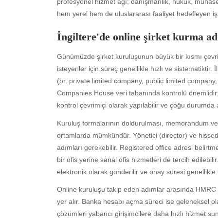
profesyonel hizmet ağı; danışmanlık, hukuk, muhaseb
hem yerel hem de uluslararası faaliyet hedefleyen iş
İngiltere'de online şirket kurma
adı
Günümüzde şirket kuruluşunun büyük bir kısmı çevri
isteyenler için süreç genellikle hızlı ve sistematiktir
(ör. private limited company, public limited company
Companies House veri tabanında kontrolü önemlidir; 
kontrol çevrimiçi olarak yapılabilir ve çoğu durumda 
Kuruluş formalarının doldurulması, memorandum ve art
ortamlarda mümkündür. Yönetici (director) ve hissedar
adımları gerekebilir. Registered office adresi belirtme
bir ofis yerine sanal ofis hizmetleri de tercih edile
elektronik olarak gönderilir ve onay süresi genellikl
Online kuruluşu takip eden adımlar arasında HMRC k
yer alır. Banka hesabı açma süreci ise geleneksel ola
çözümleri yabancı girişimcilere daha hızlı hizmet su