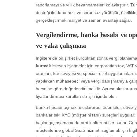
raporlamayı ve yıllık beyannameleri kolaylaştırır. 
desteği ile daha hızlı ve sorunsuz yürütülür; özellik
gerçekleştirmek maliyet ve zaman avantajı sağlar.
Vergilendirme, banka hesabı ve op
ve vaka çalışması
İngiltere'de bir şirket kurduktan sonra vergi planla
kurmak
isteyen işletmeler için corporation tax, VAT v
Archives
Ca
oranları, kar seviyesi ve special relief uygulamaların
August 2026
Aut
yapılırken muhasebeci veya vergi danışmanıyla çalışm
July 2026
bea
hacmine göre değerlendirilmelidir. Ayrıca uluslararası
June 2026
Blo
fiyatlandırması kuralları da işin içinde olur.
May 2026
blo
Banka hesabı açmak, uluslararası ödemeler, döviz yön
April 2026
Blo
bankalar sıkı KYC (müşterini tanı) süreçleri uygular;
March 2026
Bus
başlangıç aşamasında pratik alternatifler sunar. Gerçek
February 2026
Ent
müşterilerine global SaaS hizmeti sağlamak için İngilt
January 2026
Fas