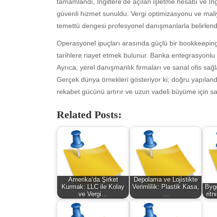
tamamlandı, İngiltere'de açılan işletme hesabı ve İn
December 2025
Fin
güvenli hizmet sunuldu. Vergi optimizasyonu ve maliyet
November 2025
Fo
temettü dengesi profesyonel danışmanlarla belirlend
October 2025
Hea
September 2025
Hea
Operasyonel ipuçları arasında güçlü bir bookkeepin
August 2025
Ne
tarihlere riayet etmek bulunur. Banka entegrasyonlu 
July 2025
pet
Ayrıca, yerel danışmanlık firmaları ve sanal ofis sağl
June 2025
Tec
Gerçek dünya örnekleri gösteriyor ki; doğru yapılandı
May 2025
Tra
rekabet gücünü artırır ve uzun vadeli büyüme için sa
April 2025
Wel
Related Posts:
March 2025
February 2025
January 2025
December 2024
November 2024
October 2024
Amerika’da Şirket
Depolama ve Lojistikte
September 2024
Kurmak: LLC ile Kolay
Verimlilik: Plastik Kasa,
Byg
ve Vergi…
…
rit
August 2024
July 2024