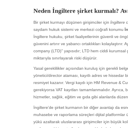
Neden
İngiltere şirket
kurmalı? Avan
Bir şirket kurmayı düşünen girişimciler için
İngiltere
c
saydam hukuk sistemi ve merkezi coğrafi konumu
İ
İngiltere hukuku, şirket faaliyetlerinin güvenli ve öng
güvenini artırır ve yabancı ortaklıkları kolaylaştırır. 
company (LTD)" yapısıdır; LTD hem ciddi kurumsal 
miktarıyla sınırlayarak riski düşürür.
Yasal gereklilikler açısından kuruluş için gerekli be
yönetici/director ataması, kayıtlı adres ve hissedar b
resmiyet kazanır. Vergi kaydı için HM Revenue & Cus
gerekiyorsa VAT kayıtları tamamlanmalıdır. Ayrıca, baz
hizmetler, sağlık, eğitim ve gıda gibi alanlarda düzenl
İngiltere'de şirket kurmanın bir diğer avantajı da esne
muhasebe ve raporlama süreçleri dijital platformlar ü
yükü azaltarak uluslararası girişimciler için büyük ko