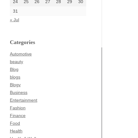
24
25
26
27
28
29
30
31
« Jul
Categories
Automotive
beauty
Blog
blogs
Blogv
Business
Entertainment
Fashion
Finance
Food
Health