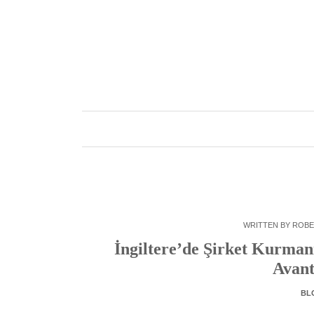
Skip
to
content
WRITTEN BY
ROBE
İngiltere’de Şirket Kurmanı
Avant
BL