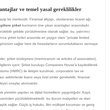
tajlar ve temel yasal gereklilikler
azip bir merkezdir. Finansal altyapı, uluslararası ticaret ağı,
ngiltere şirket
kurmanın öne çıkan avantajları arasındadır.
örülebilir şekilde yürütülmesine olanak sağlar; bu, yatırımcı
Ayrıca şirket türleri arasında en yaygın olanı "private limited
görünüm sağlar hem de hissedarların sorumluluklarını sermaye
lgeler; şirket sözleşmesi (memoranum ve articles of association),
ilgilerini içerir. Şirket kuruluşu Companies House'a kaydedilerek
toms (HMRC) ile iletişim kurulmalı, corporation tax ve
ı sektörlerde lisans veya özel izinler gerekebilir; finansal
eyici onaylar alınmalıdır.
k yönetim yapıları ve dijital hizmetlerin yaygınlığıdır. Kayıt,
zerinden yürütülebilmektedir; bu durum maliyetleri ve idari
laylık sağlar. Güçlü iş hukuku, fikri mülkiyet koruması ve geniş