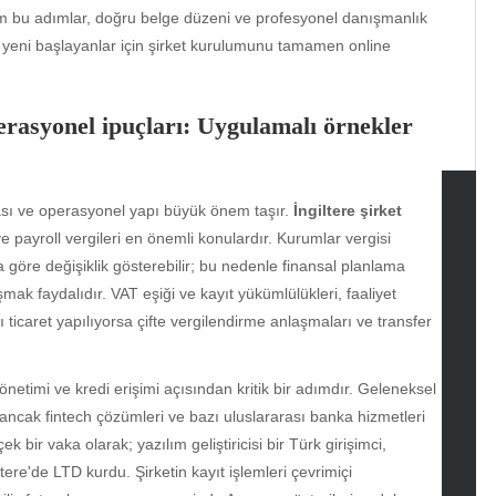
Tüm bu adımlar, doğru belge düzeni ve profesyonel danışmanlık
le yeni başlayanlar için şirket kurulumunu tamamen online
erasyonel ipuçları: Uygulamalı örnekler
ması ve operasyonel yapı büyük önem taşır.
İngiltere şirket
e payroll vergileri en önemli konulardır. Kurumlar vergisi
tegories
a göre değişiklik gösterebilir; bu nedenle finansal planlama
omotive
ak faydalıdır. VAT eşiği ve kayıt yükümlülükleri, faaliyet
uty
 ticaret yapılıyorsa çifte vergilendirme anlaşmaları ve transfer
g
gs
etimi ve kredi erişimi açısından kritik bir adımdır. Geleneksel
gv
 ancak fintech çözümleri ve bazı uluslararası banka hizmetleri
iness
 bir vaka olarak; yazılım geliştiricisi bir Türk girişimci,
ertainment
ere'de LTD kurdu. Şirketin kayıt işlemleri çevrimiçi
hion