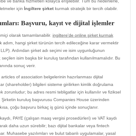
e ve banka hizmetleri kolayca erişilebilir. Tüm bu nedenlerle,
letmeler için
İngiltere şirket
kurmak stratejik bir tercih olabilir.
mları: Başvuru, kayıt ve dijital işlemler
miçi olarak tamamlanabilir.
ingiltere'de online şirket kurmak
. İlk adım, hangi şirket türünün tercih edileceğine karar vermektir
, LLP). Ardından şirket adı seçimi ve isim uygunluğunun
seçilen isim başka bir kuruluş tarafından kullanılmamalıdır. Bu
anında sonuç verir.
icles of association belgelerinin hazırlanması dijital
 (shareholder) bilgileri sisteme girilirken kimlik doğrulama
k zorunludur; bu adres resmi tebligatlar için kullanılır ve fiziksel
bilir. Şirketin kuruluş başvurusu Companies House üzerinden
e kısa, çoğu başvuru birkaç iş günü içinde sonuçlanır.
aydı, PAYE (çalışan maaş vergisi prosedürleri) ve VAT kaydı
rak daha uzun sürebilir; bazı dijital bankalar veya fintech
nar. Muhasebe yazılımları ve bulut tabanlı uygulamalar, yasal