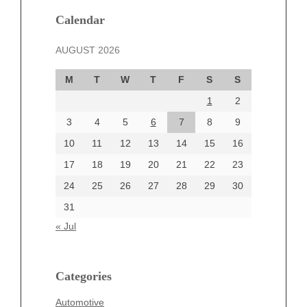
December 2024
Calendar
November 2024
AUGUST 2026
October 2024
September 2024
M
T
W
T
F
S
S
August 2024
1
2
July 2024
June 2024
3
4
5
6
7
8
9
June 2002
10
11
12
13
14
15
16
17
18
19
20
21
22
23
24
25
26
27
28
29
30
Categories
31
Automotive
« Jul
beauty
Blog
blogs
Categories
Blogv
Automotive
Business