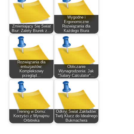
Wygodne i
Ergonomiczne
Zmieniający Się Świat
Rozwiązania dla
Biur: Zalety Biurek z…
Każdego Biura
Rozwiązania dla
entuzjastów:
Obliczanie
Kompleksowy
Wynagrodzenia: Jak
przegląd…
"Salary Calculator"…
Trening w Domu:
Odkryj Świat Zakładów:
Korzyści z Wynajmu
Twój Klucz do Idealnego
Orbitreka
Bukmachera