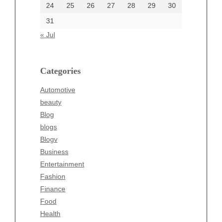
24
25
26
27
28
29
30
Categories
31
Automotive
« Jul
beauty
Blog
blogs
Categories
Blogv
Automotive
Business
beauty
Entertainment
Blog
Fashion
blogs
Finance
Blogv
Food
Business
Health
Entertainment
Health & Wellness
Fashion
News
Finance
pet
Food
Technology
Health
Travel