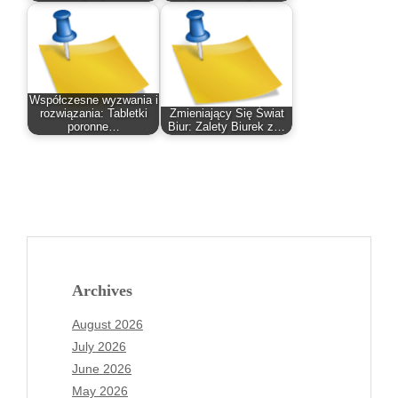
Współczesne wyzwania i
rozwiązania: Tabletki
Zmieniający Się Świat
poronne…
Biur: Zalety Biurek z…
Archives
August 2026
July 2026
June 2026
May 2026