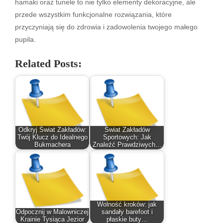
hamaki oraz tunele to nie tylko elementy dekoracyjne, ale
przede wszystkim funkcjonalne rozwiązania, które
przyczyniają się do zdrowia i zadowolenia twojego małego
pupila.
Related Posts:
Odkryj Świat Zakładów:
Świat Zakładów
Twój Klucz do Idealnego
Sportowych: Jak
Bukmachera
Znaleźć Prawdziwych…
Wolność kroków: jak
Odpocznij w Malowniczej
sandały barefoot i
Krainie Tysiąca Jezior
płaskie buty…