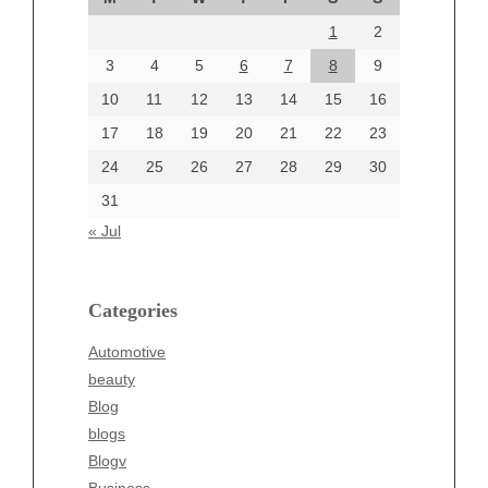
August 2024
1
2
July 2024
June 2024
3
4
5
6
7
8
9
June 2002
10
11
12
13
14
15
16
17
18
19
20
21
22
23
24
25
26
27
28
29
30
Categories
31
Automotive
« Jul
beauty
Blog
blogs
Categories
Blogv
Automotive
Business
beauty
Entertainment
Blog
Fashion
blogs
Finance
Blogv
Food
Business