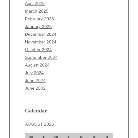
February 2026
April 2025
January 2026
March 2025
December 2025
February 2025
November 2025
January 2025
October 2025
December 2024
September 2025
November 2024
August 2025
October 2024
July 2025
September 2024
June 2025
August 2024
May 2025
July 2024
April 2025
June 2024
March 2025
June 2002
February 2025
January 2025
December 2024
Calendar
November 2024
AUGUST 2026
October 2024
September 2024
M
T
W
T
F
S
S