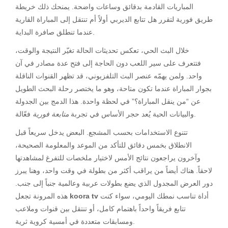
المباريات القادمة بدقائق وساعات واضحة. يمنحك ذلك خريطة
طريق فورية لتقرر هل تتابع الديربي أولاً أم تنتقل إلى المباراة القارية
عندما تنطلق صافرة البداية.
خلال البث الحي، تعكس تحديثات الحالة تغيّر النتيجة والوقت،
فتتعرف على سير اللعب دون الحاجة إلى فتح عدة مصادر في آن
واحد. ولمن يهمّه عنصر البث التلفزيوني، قد تظهر القنوات الناقلة
بجوار المباراة عندما تكون متاحة، وهو ما يختصر رحلة البحث الطويل
عن “من ينقل المباراة؟” في لحظة واحدة. هذا الدمج بين الجدولة
فعّالة.
والبيانات الحية يُعد حجر الأساس في تجربة
متابعة فورية
تتنوع الاستخدامات بحسب المشجع. البعض يدخل سريعاً قبل
الانطلاق بخمس دقائق للتأكد من الموعد والمعلومة الصحيحة،
وآخرون يراجعون نتائج الأمس لاختيار ملخصات للتفرغ لمشاهدتها
لاحقاً. هناك أيضاً من يراقب أكثر من بطولة في وقت واحد، وهنا يبرز
دور العرض المجدول الذي يضع بطولات عربية وعالمية جنباً إلى جنب.
أداة تناسب نمطك اليومي، سواء كنت
koora tv
هذه المرونة تجعل
تتابع فريقاً واحداً باهتمام كامل، أو تنتقل بين قنوات وملاعب
ومسابقات متعددة في أمسية كروية ثرية.