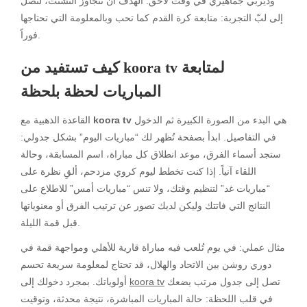
وديربي جماهيري في وقت لاحق. الهدف أن تتجاوز التشتت، لتصل
إلى لبّ التجربة: متابعة كرة القدم كما تحب وبالمعلومة التي تحتاجها
فوراً.
كيف تستفيد من koora tv لمتابعة
المباريات لحظة بلحظة
هي البدء من الصورة الكبيرة ثم الدخول
koora tv
القاعدة الذهبية مع
في التفاصيل. ابدأ بصفحة تُظهر لك “مباريات اليوم” بشكل جدولي:
ستجد أسماء الفرق، موعد انطلاق كل مباراة، اسم المسابقة، وحالة
اللقاء آنياً. إذا كنت تخطط ليوم كروي مزدحم، ألقِ نظرة على
“مباريات غد” لتنظيم وقتك، ولا تنس “مباريات أمس” للاطلاع على
النتائج التي فاتتك وليكن لديك تصور عن ترتيب الفرق أو معنوياتها
قبل قمة الليلة.
مثال عملي: في يوم تُلعب فيه مباراة قارية للأهلي ومواجهة قمة في
دوري روشن بين الاتحاد والهلال، قد تحتاج لمعلومة سريعة تحسم
تصل إلى جدول مرتب يضعك
koora tv
أولوياتك. بمجرد دخولك إلى
في قلب اللحظة: حالة المباريات المباشرة، نتيجة محدثة، وتوقيت