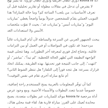
أنه
koora tv
دوري أبطال أفريقيا ودوري أبطال أوروبا. ما يميّز نهج
لا يفترض أن تدخل في مقالات مطولة أو تقارير تحليلية قبل أن
تعرف الأساسيات: من يلعب؟ الساعة كم؟ وما حالة المباراة؟ هذا
التبويب العملي يقدّم للمشجعين جدولاً يومياً واضحاً يغطي “مباريات
اليوم” و”مباريات أمس” و”مباريات غد”، بحيث لا تفوّت ملخصات
الأمس ولا استعدادات الغد.
يبحث الجمهور العربي عن السرعة والبساطة لأن أيام المباريات غالباً
مزدحمة؛ قد تكون في المواصلات أو في العمل أو بين التزامات
عائلية، وتحتاج لحل فوري لمعرفة آخر التطورات. وهنا تتجلى قيمة
الواجهة النظيفة
التي تُظهر الحالة اللحظية: “لم تبدأ”، “مباشر”، أو
“انتهت”، إلى جانب النتيجة فور تحديثها. بهذه الطريقة، يمكنك اتخاذ
قرارك بسرعة: هل تتجه فوراً إلى التلفاز؟ هل تنتظر الشوط الثاني؟
أم تتابع مباراة أخرى تقام في نفس التوقيت؟
كما أن توفّر المعلومات بالعربية يمنح المستخدم راحة إضافية،
خصوصاً عندما تتعدد البطولات والأسماء الأجنبية. ومع وجود عرض
أداة مرجعية
koora tv
موحّد للمباريات عبر بطولات متعددة، يصبح
محايدة تُعينك على الفرز: مباراة قارية هنا، لقاء قمة محلي هناك،