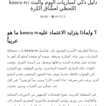
koora tv: دليل ذكي لمباريات اليوم والبث
اللحظي لعشّاق الكرة
BLOG
ARTICLE
ما هو koora tv؟ ولماذا يتزايد الاعتماد عليه
عربياً
مرادفاً للطريقة الأسرع للوصول إلى تفاصيل
koora tv
بات مصطلح
المباريات دون عناء. الفكرة بسيطة: منصة أو صفحة تُجمّع لك أهم ما
تحتاجه قبل صافرة البداية وخلالها وبعدها، من أسماء الفرق، توقيت
اللقاء، حالة المباراة،
النتيجة المباشرة
، واسم البطولة، مع الإشارة
إلى القنوات الناقلة عندما تتوفر. هذا التصور المختصر يخدم المتابع
الذي يرغب في معرفة “ماذا يُلعب الآن؟ ومتى يبدأ فريقي؟” في أقل
عدد ممكن من النقرات وبدون تشتيت.
في المنطقة العربية، تتنوع اهتمامات الجمهور بين الدوريات المحلية
والعالمية، من دوري روشن السعودي والدوري المصري الممتاز إلى