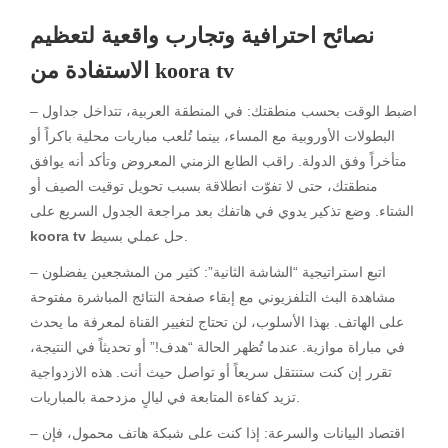
نصائح احترافية وتجارب واقعية لتعظيم
الاستفادة من koora tv
– اضبط الوقت بحسب منطقتك: في المنطقة العربية، تتداخل جداول
البطولات الأوروبية مع المساء، بينما تُلعب مباريات محلية باكراً أو
متأخراً وفق الدولة. راقب الطابع الزمني المعروض وتأكد أنه يوافق
منطقتك، حتى لا تفوّت انطلاقة بسبب تحويل توقيت الصيف أو
الشتاء. وضع تذكير يدوي في هاتفك بعد مراجعة الجدول السريع على
حل عملي بسيط.
koora tv
– اتبع استراتيجية “الشاشة الثانية”: كثير من المشجعين يفضلون
مشاهدة البث التلفزيوني مع إبقاء صفحة النتائج المباشرة مفتوحة
على الهاتف. بهذا الأسلوب، لن تحتاج لتغيير القناة لمعرفة ما يحدث
في مباراة موازية. عندما تُظهر الحالة “هدف!” أو تحديثاً في النتيجة،
تقرر إن كنت ستنتقل سريعاً أو تواصل حيث أنت. هذه الازدواجية
تزيد كفاءة المتابعة في ليالٍ مزدحمة بالمباريات.
– اقتصاد البيانات والسرعة: إذا كنت على شبكة هاتف محمول، فإن