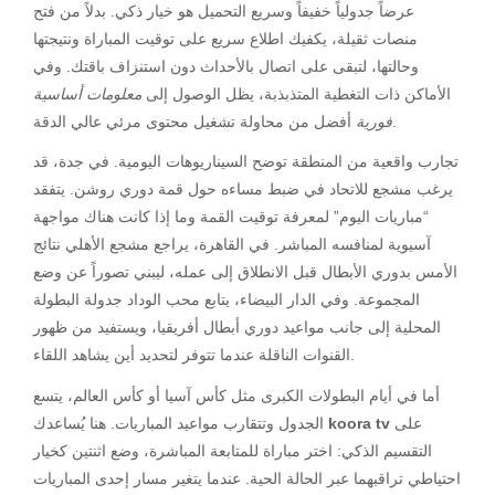
عرضاً جدولياً خفيفاً وسريع التحميل هو خيار ذكي. بدلاً من فتح
منصات ثقيلة، يكفيك اطلاع سريع على توقيت المباراة ونتيجتها
وحالتها، لتبقى على اتصال بالأحداث دون استنزاف باقتك. وفي
الأماكن ذات التغطية المتذبذبة، يظل الوصول إلى
معلومات أساسية
أفضل من محاولة تشغيل محتوى مرئي عالي الدقة.
فورية
تجارب واقعية من المنطقة توضح السيناريوهات اليومية. في جدة، قد
يرغب مشجع للاتحاد في ضبط مساءه حول قمة دوري روشن. يتفقد
“مباريات اليوم” لمعرفة توقيت القمة وما إذا كانت هناك مواجهة
آسيوية لمنافسه المباشر. في القاهرة، يراجع مشجع الأهلي نتائج
الأمس بدوري الأبطال قبل الانطلاق إلى عمله، ليبني تصوراً عن وضع
المجموعة. وفي الدار البيضاء، يتابع محب الوداد جدولة البطولة
المحلية إلى جانب مواعيد دوري أبطال أفريقيا، ويستفيد من ظهور
القنوات الناقلة عندما تتوفر لتحديد أين يشاهد اللقاء.
أما في أيام البطولات الكبرى مثل كأس آسيا أو كأس العالم، يتسع
على
koora tv
الجدول وتتقارب مواعيد المباريات. هنا يُساعدك
التقسيم الذكي: اختر مباراة للمتابعة المباشرة، وضع اثنتين كخيار
احتياطي تراقبهما عبر الحالة الحية. عندما يتغير مسار إحدى المباريات