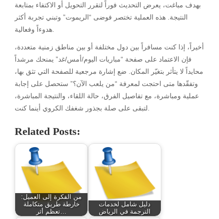
بهدف مباغت، يعرض التحديث فوراً لتقرر التحويل أو الاكتفاء بمتابعة
النتيجة. هذه العملية تختصر فوضى “الريموت” وتبني تجربة أكثر
هدوءاً وفعالية.
أخيراً، إذا كنت مسافراً بين دول مختلفة أو بين مناطق زمنية متعددة،
فإن الاعتماد على صفحة “مباريات اليوم/أمس/غد” يمنحك مرشداً
محايداً لا يتأثر بتغيّر المكان. ضع إشارة مرجعية للصفحة التي تثق بها،
وتفقّدها متى احتجت لمعرفة “من يلعب الآن؟” ستحصل على إجابة
عملية ومباشرة، مع تفاصيل الفرق، حالة اللقاء، والنتيجة المباشرة،
لتبقى على صلة بجذور شغفك الكروي أينما كنت.
Related Posts:
من الفكرة إلى العميل:
دليل شامل لخدمات
خارطة طريق متكاملة
الترجمة في الرياض
تعظم أثر…