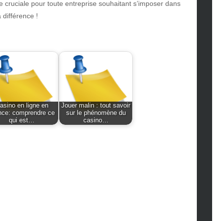
hion
 cruciale pour toute entreprise souhaitant s’imposer dans
ance
a différence !
od
lth
lth & Wellness
ws
hnology
vel
asino en ligne en
Jouer malin : tout savoir
lness
nce: comprendre ce
sur le phénomène du
qui est…
casino…