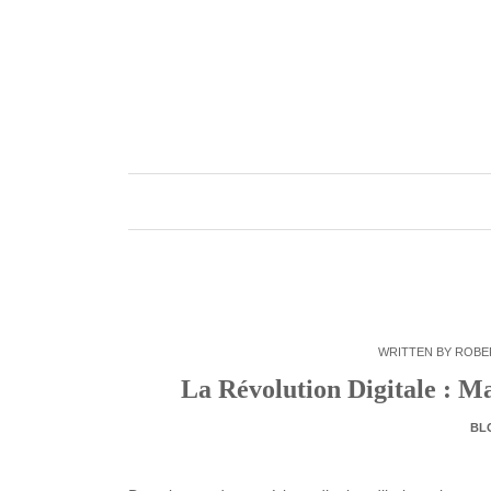
Skip
to
content
WRITTEN BY
ROBE
La Révolution Digitale : Maî
BL