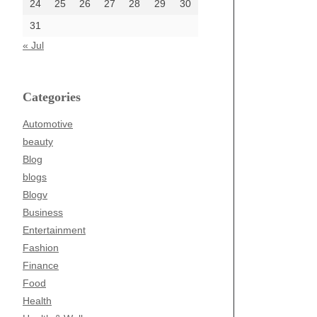
24
25
26
27
28
29
30
31
« Jul
Categories
Automotive
beauty
Blog
blogs
Blogv
Business
Entertainment
Fashion
Finance
Food
Health