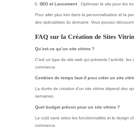
SEO et Lancement
: Optimiser le site pour les m
Pour aller plus loin dans la personnalisation et la pe
des spécialistes du domaine. Vous pouvez découvrir
FAQ sur la Création de Sites Vitri
Qu’est-ce qu’un site vitrine ?
C’est un type de site web qui présente l’activité, les
commerce.
Archives
Ca
Combien de temps faut-il pour créer un site vitri
August 2026
Aut
La durée de création d’un site vitrine dépend des spé
July 2026
bea
semaines.
June 2026
Blo
May 2026
blo
Quel budget prévoir pour un site vitrine ?
April 2026
Blo
Le coût varie selon les fonctionnalités et le design c
March 2026
Bus
commerce.
February 2026
Ent