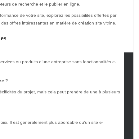
oteurs de recherche et le publier en ligne.
rformance de votre site, explorez les possibilités offertes par
 des offres intéressantes en matière de
création site vitrine
.
nes
 services ou produits d’une entreprise sans fonctionnalités e-
tegories
ne ?
omotive
cificités du projet, mais cela peut prendre de une à plusieurs
uty
g
gs
gv
hoisi. Il est généralement plus abordable qu’un site e-
iness
ertainment