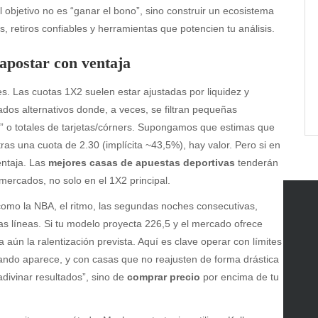
 objetivo no es “ganar el bono”, sino construir un ecosistema
s, retiros confiables y herramientas que potencien tu análisis.
 apostar con ventaja
es. Las cuotas 1X2 suelen estar ajustadas por liquidez y
os alternativos donde, a veces, se filtran pequeñas
” o totales de tarjetas/córners. Supongamos que estimas que
ras una cuota de 2.30 (implícita ~43,5%), hay valor. Pero si en
entaja. Las
mejores casas de apuestas deportivas
tenderán
 mercados, no solo en el 1X2 principal.
 como la NBA, el ritmo, las segundas noches consecutivas,
as líneas. Si tu modelo proyecta 226,5 y el mercado ofrece
tegories
ja aún la ralentización prevista. Aquí es clave operar con límites
omotive
uando aparece, y con casas que no reajusten de forma drástica
uty
divinar resultados”, sino de
comprar precio
por encima de tu
g
gs