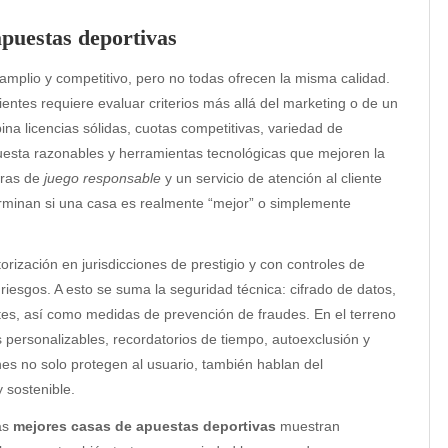
apuestas deportivas
amplio y competitivo, pero no todas ofrecen la misma calidad.
entes requiere evaluar criterios más allá del marketing o de un
na licencias sólidas, cuotas competitivas, variedad de
esta razonables y herramientas tecnológicas que mejoren la
laras de
juego responsable
y un servicio de atención al cliente
terminan si una casa es realmente “mejor” o simplemente
torización en jurisdicciones de prestigio y con controles de
riesgos. A esto se suma la seguridad técnica: cifrado de datos,
ntes, así como medidas de prevención de fraudes. En el terreno
es personalizables, recordatorios de tiempo, autoexclusión y
es no solo protegen al usuario, también hablan del
 sostenible.
Las
mejores casas de apuestas deportivas
muestran