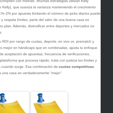
compiten con método. Muchas estrategias utilizan Kelly
gv
 Kelly), que suaviza la varianza manteniendo el crecimiento
iness
1%–2% por apuesta limitando el número de picks diarios puede
ertainment
s y respeta límites; parte del valor de una buena casa es
hion
e tu plan. Además, diversificar entre deportes y mercados no
ance
s.
od
lth
u ROI por rango de cuotas, deporte, en vivo vs. prematch y
lth & Wellness
indes mejor en hándicaps que en combinadas, ajusta tu enfoque.
ws
 de aceptación de apuestas, frecuencia de verificaciones,
plataforma que procesa rápido, trata con justicia los límites y
hnology
aja cuando surge. Esa combinación de
cuotas competitivas
,
vel
e a una casa en verdaderamente “mejor”.
lness