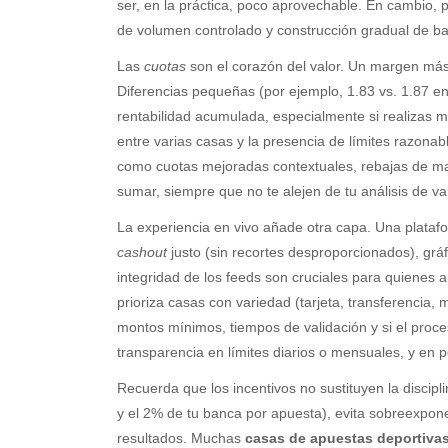
ser, en la práctica, poco aprovechable. En cambio, 
de volumen controlado y construcción gradual de b
Las
cuotas
son el corazón del valor. Un margen má
Diferencias pequeñas (por ejemplo, 1.83 vs. 1.87 en 
rentabilidad acumulada, especialmente si realizas m
entre varias casas y la presencia de límites razonab
como cuotas mejoradas contextuales, rebajas de m
sumar, siempre que no te alejen de tu análisis de v
La experiencia en vivo añade otra capa. Una platafo
cashout
justo (sin recortes desproporcionados), gráfi
integridad de los feeds son cruciales para quiene
prioriza casas con variedad (tarjeta, transferencia,
montos mínimos, tiempos de validación y si el proce
transparencia en límites diarios o mensuales, y en p
Recuerda que los incentivos no sustituyen la disciplin
y el 2% de tu banca por apuesta), evita sobreexpone
resultados. Muchas
casas de apuestas deportiva