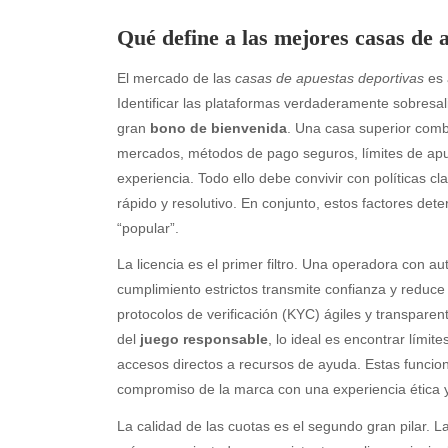
Qué define a las mejores casas de 
El mercado de las
casas de apuestas deportivas
es 
Identificar las plataformas verdaderamente sobresali
gran
bono de bienvenida
. Una casa superior combi
mercados, métodos de pago seguros, límites de apu
experiencia. Todo ello debe convivir con políticas c
rápido y resolutivo. En conjunto, estos factores de
“popular”.
La licencia es el primer filtro. Una operadora con au
cumplimiento estrictos transmite confianza y reduce 
protocolos de verificación (KYC) ágiles y transpare
del
juego responsable
, lo ideal es encontrar límit
accesos directos a recursos de ayuda. Estas funcion
compromiso de la marca con una experiencia ética y
La calidad de las cuotas es el segundo gran pilar. 