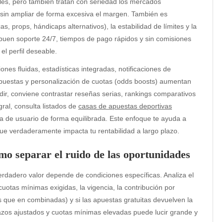
ales, pero también tratan con seriedad los mercados
 sin ampliar de forma excesiva el margen. También es
s, props, hándicaps alternativos), la estabilidad de límites y la
n buen soporte 24/7, tiempos de pago rápidos y sin comisiones
el perfil deseable.
ones fluidas, estadísticas integradas, notificaciones de
 apuestas y personalización de cuotas (odds boosts) aumentan
cidir, conviene contrastar reseñas serias, rankings comparativos
gral, consulta listados de
casas de apuestas deportivas
a de usuario de forma equilibrada. Este enfoque te ayuda a
que verdaderamente impacta tu rentabilidad a largo plazo.
mo separar el ruido de las oportunidades
erdadero valor depende de condiciones específicas. Analiza el
cuotas mínimas exigidas, la vigencia, la contribución por
 que en combinadas) y si las apuestas gratuitas devuelven la
lazos ajustados y cuotas mínimas elevadas puede lucir grande y