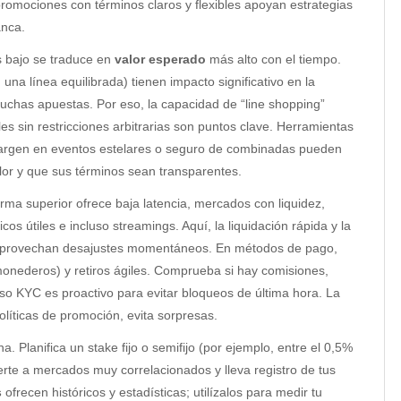
promociones con términos claros y flexibles apoyan estrategias
anca.
s bajo se traduce en
valor esperado
más alto con el tiempo.
una línea equilibrada) tienen impacto significativo en la
uchas apuestas. Por eso, la capacidad de “line shopping”
les sin restricciones arbitrarias son puntos clave. Herramientas
argen en eventos estelares o seguro de combinadas pueden
alor y que sus términos sean transparentes.
rma superior ofrece baja latencia, mercados con liquidez,
cos útiles e incluso streamings. Aquí, la liquidación rápida y la
s aprovechan desajustes momentáneos. En métodos de pago,
 monederos) y retiros ágiles. Comprueba si hay comisiones,
so KYC es proactivo para evitar bloqueos de última hora. La
olíticas de promoción, evita sorpresas.
a. Planifica un stake fijo o semifijo (por ejemplo, entre el 0,5%
rte a mercados muy correlacionados y lleva registro de tus
s
ofrecen históricos y estadísticas; utilízalos para medir tu