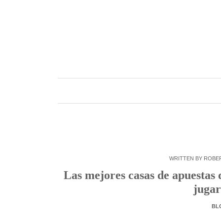
Skip
to
content
WRITTEN BY
ROBE
Las mejores casas de apuestas 
jugar
BL