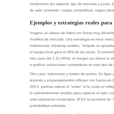
rendimiento por deporte, tipo de mercado y cuota. El
de valor sostenido: cuotas competitivas, reglas clara
Ejemplos y estrategias reales para
Imagina un clásico de fútbol con líneas muy eficient
modelos de mercado. Una estrategia es mirar mercad
ineficiencias:
hándicap asiático
, “empate no apuesta
el equipo local gana el 46% de las veces. Si encuent
otra casa ves 2.22 (45%), el margen ya reduce tu v
a publicar cotizaciones competitivas en este tipo de
Otro caso: baloncesto y totales de puntos. En ligas
lesiones y emparejamientos influyen con fuerza en l
Archives
Ca
229,5, podrías valorar el “under” si la cuota no refle
August 2026
Aut
lo suficientemente amplios para capturar el valor c
July 2026
bea
ante volúmenes moderados. El EV no proviene de “a
June 2026
Blo
probabilidad estimada.
May 2026
blo