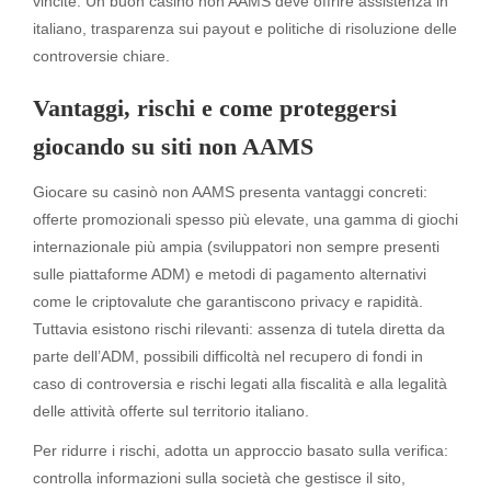
vincite. Un buon casinò non AAMS deve offrire assistenza in
italiano, trasparenza sui payout e politiche di risoluzione delle
controversie chiare.
Vantaggi, rischi e come proteggersi
giocando su siti non AAMS
Giocare su casinò non AAMS presenta vantaggi concreti:
offerte promozionali spesso più elevate, una gamma di giochi
internazionale più ampia (sviluppatori non sempre presenti
sulle piattaforme ADM) e metodi di pagamento alternativi
come le criptovalute che garantiscono privacy e rapidità.
Tuttavia esistono rischi rilevanti: assenza di tutela diretta da
parte dell’ADM, possibili difficoltà nel recupero di fondi in
caso di controversia e rischi legati alla fiscalità e alla legalità
delle attività offerte sul territorio italiano.
Per ridurre i rischi, adotta un approccio basato sulla verifica:
controlla informazioni sulla società che gestisce il sito,