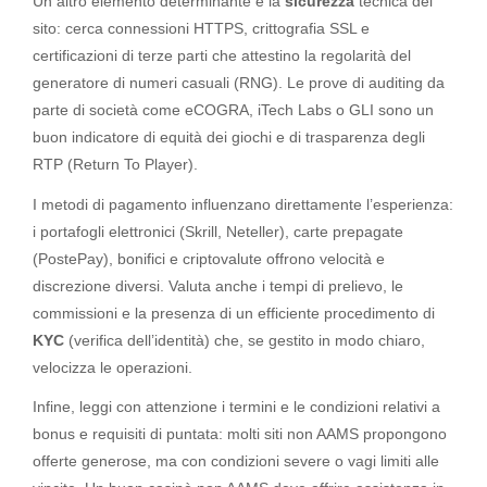
Un altro elemento determinante è la
sicurezza
tecnica del
sito: cerca connessioni HTTPS, crittografia SSL e
certificazioni di terze parti che attestino la regolarità del
generatore di numeri casuali (RNG). Le prove di auditing da
parte di società come eCOGRA, iTech Labs o GLI sono un
buon indicatore di equità dei giochi e di trasparenza degli
RTP (Return To Player).
I metodi di pagamento influenzano direttamente l’esperienza:
i portafogli elettronici (Skrill, Neteller), carte prepagate
(PostePay), bonifici e criptovalute offrono velocità e
discrezione diversi. Valuta anche i tempi di prelievo, le
commissioni e la presenza di un efficiente procedimento di
KYC
(verifica dell’identità) che, se gestito in modo chiaro,
velocizza le operazioni.
Infine, leggi con attenzione i termini e le condizioni relativi a
bonus e requisiti di puntata: molti siti non AAMS propongono
offerte generose, ma con condizioni severe o vagi limiti alle