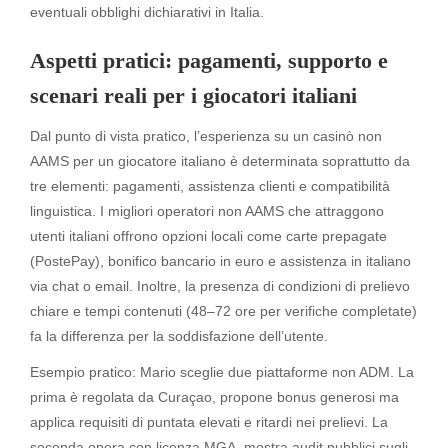
eventuali obblighi dichiarativi in Italia.
Aspetti pratici: pagamenti, supporto e
scenari reali per i giocatori italiani
Dal punto di vista pratico, l’esperienza su un casinò non
AAMS per un giocatore italiano è determinata soprattutto da
tre elementi: pagamenti, assistenza clienti e compatibilità
linguistica. I migliori operatori non AAMS che attraggono
utenti italiani offrono opzioni locali come carte prepagate
(PostePay), bonifico bancario in euro e assistenza in italiano
via chat o email. Inoltre, la presenza di condizioni di prelievo
chiare e tempi contenuti (48–72 ore per verifiche completate)
fa la differenza per la soddisfazione dell’utente.
Esempio pratico: Mario sceglie due piattaforme non ADM. La
prima è regolata da Curaçao, propone bonus generosi ma
applica requisiti di puntata elevati e ritardi nei prelievi. La
seconda opera con licenza MGA, mostra audit pubblici sugli