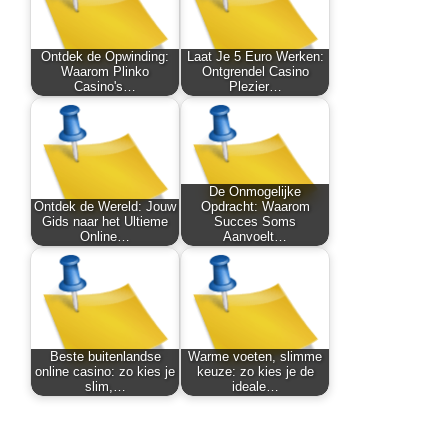
Ontdek de Opwinding:
Laat Je 5 Euro Werken:
Waarom Plinko
Ontgrendel Casino
Casino's…
Plezier…
De Onmogelijke
Ontdek de Wereld: Jouw
Opdracht: Waarom
Gids naar het Ultieme
Succes Soms
Online…
Aanvoelt…
Beste buitenlandse
Warme voeten, slimme
online casino: zo kies je
keuze: zo kies je de
slim,…
ideale…