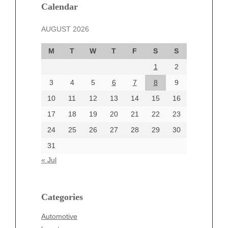
December 2024
Calendar
November 2024
AUGUST 2026
October 2024
September 2024
M
T
W
T
F
S
S
August 2024
1
2
July 2024
June 2024
3
4
5
6
7
8
9
June 2002
10
11
12
13
14
15
16
17
18
19
20
21
22
23
24
25
26
27
28
29
30
Categories
31
Automotive
« Jul
beauty
Blog
blogs
Categories
Blogv
Automotive
Business