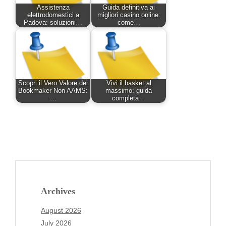
Assistenza
Guida definitiva ai
elettrodomestici a
migliori casino online:
Padova: soluzioni…
come…
Scopri il Vero Valore dei
Vivi il basket al
Bookmaker Non AAMS:
massimo: guida
…
completa…
Archives
August 2026
July 2026