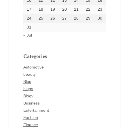
10
11
12
13
14
15
16
17
18
19
20
21
22
23
24
25
26
27
28
29
30
Categories
31
Automotive
« Jul
beauty
Blog
blogs
Categories
Blogv
Automotive
Business
beauty
Entertainment
Blog
Fashion
blogs
Finance
Blogv
Food
Business
Health
Entertainment
Health & Wellness
Fashion
News
Finance
pet