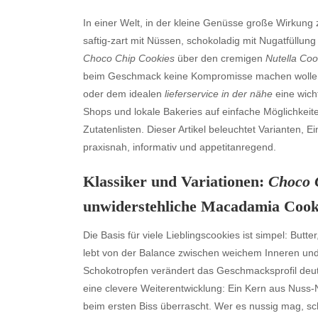
In einer Welt, in der kleine Genüsse große Wirkung 
saftig-zart mit Nüssen, schokoladig mit Nugatfüllung 
Choco Chip Cookies
über den cremigen
Nutella Coo
beim Geschmack keine Kompromisse machen wollen,
oder dem idealen
lieferservice in der nähe
eine wich
Shops und lokale Bakeries auf einfache Möglichkeit
Zutatenlisten. Dieser Artikel beleuchtet Varianten,
praxisnah, informativ und appetitanregend.
Klassiker und Variationen:
Choco 
unwiderstehliche
Macadamia Cook
Die Basis für viele Lieblingscookies ist simpel: Butt
lebt von der Balance zwischen weichem Inneren und 
Schokotropfen verändert das Geschmacksprofil deutl
eine clevere Weiterentwicklung: Ein Kern aus Nuss-
beim ersten Biss überrascht. Wer es nussig mag, s