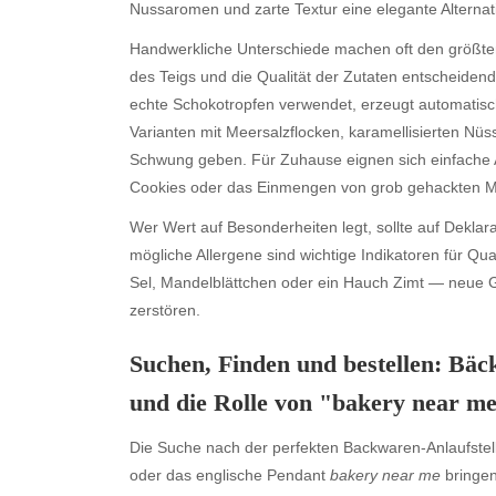
Nussaromen und zarte Textur eine elegante Alternat
Handwerkliche Unterschiede machen oft den größten
des Teigs und die Qualität der Zutaten entscheidend.
echte Schokotropfen verwendet, erzeugt automatisc
Varianten mit Meersalzflocken, karamellisierten N
Schwung geben. Für Zuhause eignen sich einfache 
Cookies oder das Einmengen von grob gehackten M
Wer Wert auf Besonderheiten legt, sollte auf Deklar
mögliche Allergene sind wichtige Indikatoren für Qua
Sel, Mandelblättchen oder ein Hauch Zimt — neue 
zerstören.
Suchen, Finden und
bestellen
:
Bäck
und die Rolle von "bakery near m
Die Suche nach der perfekten Backwaren-Anlaufstelle
oder das englische Pendant
bakery near me
bringen