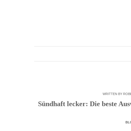
Skip
to
content
WRITTEN BY
ROB
Sündhaft lecker: Die beste Au
BL