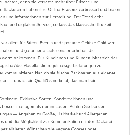
 zu achten, denn sie verraten mehr über Frische und
ale Bäckereien haben ihre Online-Präsenz verbessert und bieten
onen und Informationen zur Herstellung. Der Trend geht
auf und digitalem Service, sodass das klassische Brotzeit-
rd.
vor allem für Büros, Events und spontane Gelüste Gold wert
 Behältern und garantierte Lieferfenster erhöhen die
och warm ankommen. Für Kundinnen und Kunden lohnt sich der
ögliche Abo-Modelle, die regelmäßige Lieferungen zu
ter kommunizieren klar, ob sie frische Backwaren aus eigener
agen — das ist ein Qualitätsmerkmal, das man beim
Sortiment: Exklusive Sorten, Sondereditionen und
s besser managen als nur im Laden. Achten Sie bei der
reibungen — Angaben zu Größe, Haltbarkeit und Allergenen
s und die Möglichkeit zur Kommunikation mit der Bäckerei
spezialisierten Wünschen wie
vegane Cookies
oder