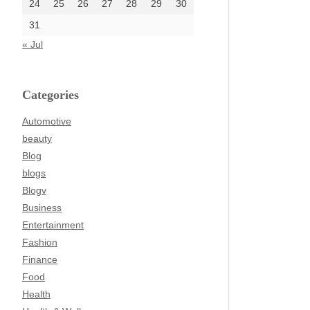
24
25
26
27
28
29
30
31
« Jul
Categories
Automotive
beauty
Blog
blogs
Blogv
Business
Entertainment
Fashion
Finance
Food
Health