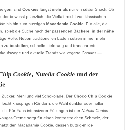
zeigen, sind
Cookies
längst mehr als nur ein süßer Snack. Ob
oder bewusst pflanzlich: die Vielfalt reicht von klassischen
kie
bis hin zum nussigen
Macadamia Cookie
. Für alle, die
 spielt die Suche nach der passenden
Bäckerei in der nähe
tige Rolle. Neben traditionellen Läden setzen immer mehr
en zu
bestellen
, schnelle Lieferung und transparente
 Einkaufswege und aktuelle Trends wie
vegane Cookies
—
Chip Cookie
,
Nutella Cookie
und der
ie
er, Zucker, Mehl und viel Schokolade. Der
Choco Chip Cookie
leicht knusprigen Rändern; die Wahl dunkler oder heller
ich. Für Fans intensiverer Füllungen ist der
Nutella Cookie
Nougat-Creme sorgt für einen kontrastreichen Schmelz, der
chätzt den
Macadamia Cookie
, dessen buttrig-milde