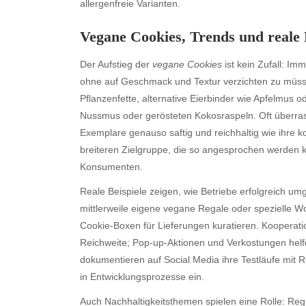
allergenfreie Varianten.
Vegane Cookies, Trends und reale 
Der Aufstieg der
vegane Cookies
ist kein Zufall: Im
ohne auf Geschmack und Textur verzichten zu müss
Archives
Ca
Pflanzenfette, alternative Eierbinder wie Apfelmus
August 2026
Aut
Nussmus oder gerösteten Kokosraspeln. Oft überrasc
July 2026
bea
Exemplare genauso saftig und reichhaltig wie ihre ko
June 2026
Blo
breiteren Zielgruppe, die so angesprochen werden k
May 2026
blo
Konsumenten.
April 2026
Blo
Reale Beispiele zeigen, wie Betriebe erfolgreich u
March 2026
Bus
mittlerweile eigene vegane Regale oder spezielle 
February 2026
Ent
Cookie-Boxen für Lieferungen kuratieren. Kooperat
January 2026
Fas
Reichweite; Pop-up-Aktionen und Verkostungen helfe
December 2025
Fin
dokumentieren auf Social Media ihre Testläufe mit
November 2025
Fo
in Entwicklungsprozesse ein.
October 2025
Hea
September 2025
Hea
Auch Nachhaltigkeitsthemen spielen eine Rolle: Reg