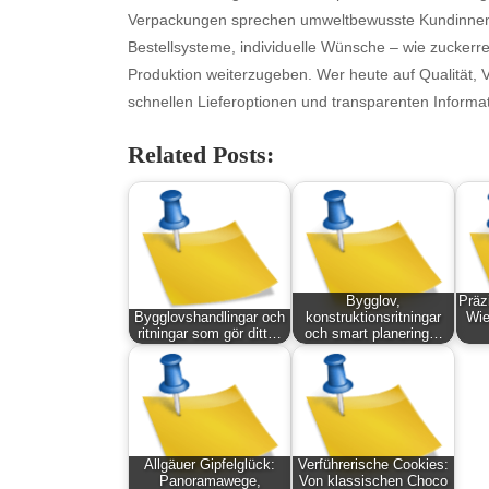
August 2025
Ne
Verpackungen sprechen umweltbewusste Kundinnen u
July 2025
pet
Bestellsysteme, individuelle Wünsche – wie zuckerred
June 2025
Tec
Produktion weiterzugeben. Wer heute auf Qualität, Vi
May 2025
Tra
schnellen Lieferoptionen und transparenten Informa
April 2025
Wel
Related Posts:
March 2025
February 2025
January 2025
December 2024
November 2024
October 2024
Bygglov,
Präz
September 2024
Bygglovshandlingar och
konstruktionsritningar
Wie
ritningar som gör ditt…
och smart planering…
August 2024
July 2024
June 2024
June 2002
Allgäuer Gipfelglück:
Verführerische Cookies:
Panoramawege,
Von klassischen Choco