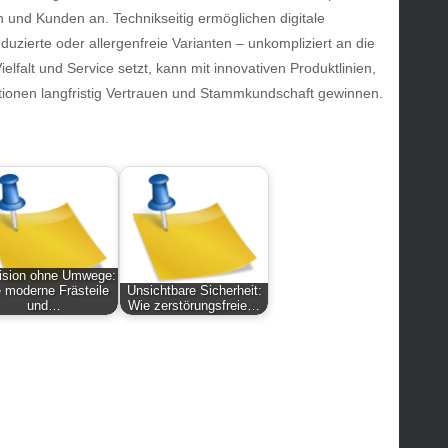
ws
nd Kunden an. Technikseitig ermöglichen digitale
uzierte oder allergenfreie Varianten – unkompliziert an die
hnology
elfalt und Service setzt, kann mit innovativen Produktlinien,
vel
tionen langfristig Vertrauen und Stammkundschaft gewinnen.
lness
ision ohne Umwege:
 moderne Frästeile
Unsichtbare Sicherheit:
und…
Wie zerstörungsfreie…