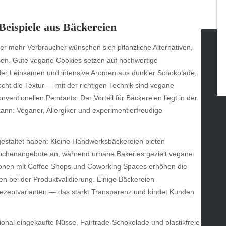
Beispiele aus Bäckereien
mer mehr Verbraucher wünschen sich pflanzliche Alternativen,
en. Gute vegane Cookies setzen auf hochwertige
tegories
 oder Leinsamen und intensive Aromen aus dunkler Schokolade,
omotive
ht die Textur — mit der richtigen Technik sind vegane
uty
nventionellen Pendants. Der Vorteil für Bäckereien liegt in der
g
ann: Veganer, Allergiker und experimentierfreudige
gs
gv
mgestaltet haben: Kleine Handwerksbäckereien bieten
iness
Wochenangebote an, während urbane Bakeries gezielt vegane
ertainment
ionen mit Coffee Shops und Coworking Spaces erhöhen die
hion
n bei der Produktvalidierung. Einige Bäckereien
ance
 Rezeptvarianten — das stärkt Transparenz und bindet Kunden
od
lth
lth & Wellness
ional eingekaufte Nüsse, Fairtrade-Schokolade und plastikfreie