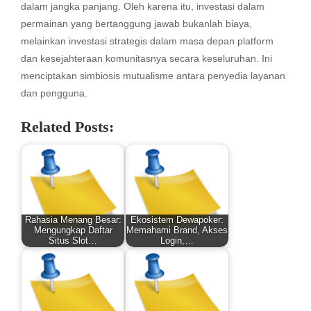
dalam jangka panjang. Oleh karena itu, investasi dalam
permainan yang bertanggung jawab bukanlah biaya,
melainkan investasi strategis dalam masa depan platform
dan kesejahteraan komunitasnya secara keseluruhan. Ini
menciptakan simbiosis mutualisme antara penyedia layanan
dan pengguna.
Related Posts:
Rahasia Menang Besar:
Ekosistem Dewapoker:
Mengungkap Daftar
Memahami Brand, Akses
Situs Slot…
Login,…