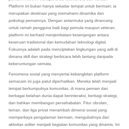
Platform ini bukan hanya sekadar tempat untuk bermain; ia
merupakan destinasi yang memahami dinamika dan
psikologi pemainnya. Dengan antarmuka yang dirancang
untuk ramah pengguna baik bagi pemula maupun veteran,
platform ini berhasil menjembatani kesenjangan antara
keseruan tradisional dan kemudahan teknologi digital.
Fokusnya adalah pada menciptakan lingkungan yang adil di
dimana skill dan strategi berbicara lebih lantang daripada
keberuntungan semata.
Fenomena sosial yang menyertai kebangkitan platform
semacam ini juga patut diperhatikan. Mereka telah menjadi
tempat berkumpulnya komunitas, di mana pemain dari
berbagai belahan dunia dapat berinteraksi, berbagi strategi,
dan bahkan membangun persahabatan. Fitur obrolan,
teman, dan liga privat menambah dimensi sosial yang
memperkaya pengalaman bermain, mengubahnya dari
aktivitas soliter menjadi kegiatan komunitas yang dinamis. Ini