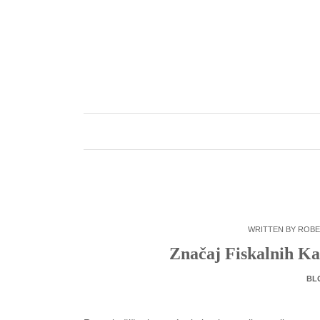
Skip
to
content
WRITTEN BY
ROBE
Značaj Fiskalnih K
BL