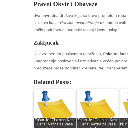
Pravni Okvir i Obaveze
Sva privredna društva koja se bave prometom roba i
fiskalnih kasa.
Pravilno evidentiranje
uz pomoć ovih u
način podržava ekonomski razvoj i javne usluge.
Zaključak
U savremenom poslovnom okruženju,
fiskalne kas
unapređenje poslovanja i ostvarivanje većeg pover
Archives
Ca
preduzeće može doprineti kreiranju fer i transparentno
August 2026
Aut
Related Posts:
July 2026
bea
June 2026
Blo
May 2026
blo
April 2026
Blo
March 2026
Bus
Zašto Je "Fiskalna Kasa
Zašto Je "Fiskalna Kasa
Iz
February 2026
Ent
Cena" Važna za Vaše
Cena" Važna za Vaše
klju