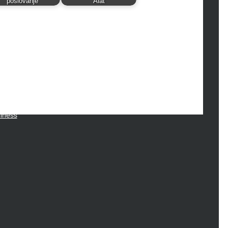
hion
poslovanje
Alat
ance
od
lth
lth & Wellness
ws
hnology
vel
lness