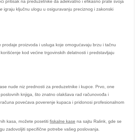
eći pritisak na preduzetnike da adekvatno i efikasno prate svoja
se
igraju ključnu ulogu u osiguravanju preciznog i zakonski
e prodaje proizvoda i usluga koje omogućavaju brzu i tačnu
orišćenje kod većine trgovinskih delatnosti i predstavljaju
ase nude niz prednosti za preduzetnike i kupce. Prvo, one
poslovnih knjiga, što znatno olakšava rad računovođa i
h računa povećava poverenje kupaca i pridonosi profesionalnom
lnih kasa, možete posetiti
fiskalne kase
na sajtu Ralink, gde se
gu zadovoljiti specifične potrebe vašeg poslovanja.