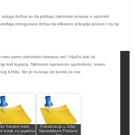
 usluga dužna su da poštuju zakonske propise o upotrebi
ređaja omogućava državi da efikasno prikuplja poreze i na taj
e
nisu samo zakonska obaveza već i ključni alat za
enja kod kupaca. Njihovom ispravnom upotrebom, svako
tegories
g tržišta, što je na kraju od koristi za sve.
omotive
uty
g
gs
gv
iness
bor fiskalne kase:
Fiskalizacija u Srbiji:
ertainment
čni korak za uspešno
Nezaobilazni Poslovni