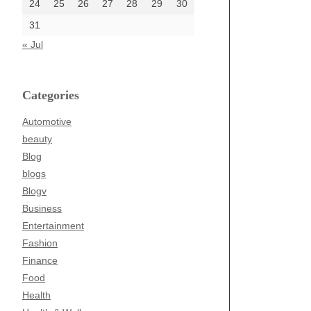
24
25
26
27
28
29
30
31
« Jul
Categories
Automotive
beauty
Blog
blogs
Blogv
Business
Entertainment
Fashion
Finance
Food
Health