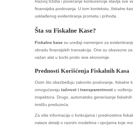
Razvoj tržišta i povećanje konkurencije stavlja sve v
finansijska poslovanja. U tom kontekstu,
fiskalne ka
usklađenog evidentiranja prometa i prihoda.
Šta su Fiskalne Kase?
Fiskalne kase
su uređaji namenjeni za evidentiranj
obradu finansijskih transakcija. One su obavezne za k
važan alat u borbi protiv sive ekonomije.
Prednosti Korišćenja Fiskalnih Kasa
Osim što obezbeđuju zakonito poslovanje, fiskalne k
omogućavaju
tačnost i transparentnost
u vođenju 
inspektora. Drugo, automatsko generisanje fiskalni
imidžu preduzeća.
Za više informacija o funkcijama i prednostima fiska
nalaze detalji o raznim modelima i opcijama koje mo