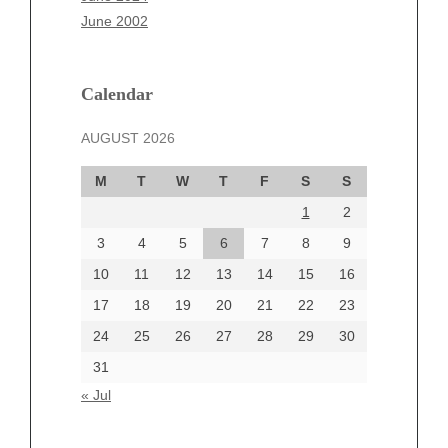
March 2025
June 2002
February 2025
January 2025
December 2024
Calendar
November 2024
AUGUST 2026
October 2024
September 2024
M
T
W
T
F
S
S
August 2024
1
2
July 2024
June 2024
3
4
5
6
7
8
9
June 2002
10
11
12
13
14
15
16
17
18
19
20
21
22
23
24
25
26
27
28
29
30
Categories
31
Automotive
« Jul
beauty
Blog