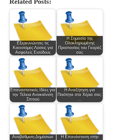
Related Posts:
Η Σημασία της
Εξερευνώντας τις
Ολοκληρωμένης
Καινοτόμες Λύσεις για
Προστασίας του Γκαράζ
Ασφαλείς Εισόδους
σας
Επαναστατικές Ιδέες για
Η Αναζήτηση για
την Τέλεια Ανακαίνιση
Ποιότητα στα Χέρια σας:
Σπιτιού
…
Αναβάθμιση Δημόσιων
Η Επανάσταση στην