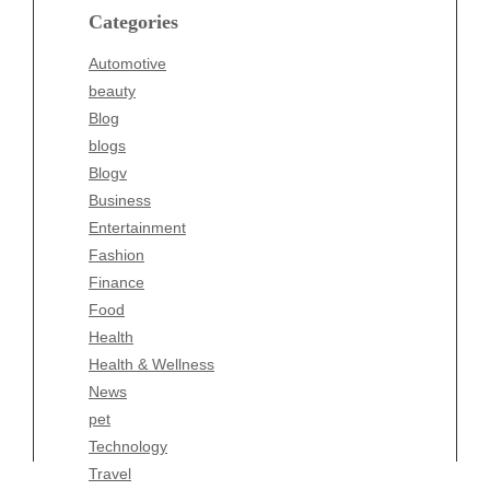
blogs
Categories
Blogv
Automotive
Business
beauty
Entertainment
Blog
Fashion
blogs
Finance
Blogv
Food
Business
Health
Entertainment
Health & Wellness
Fashion
News
Finance
pet
Food
Technology
Health
Travel
Health & Wellness
Wellness
News
pet
Technology
Travel