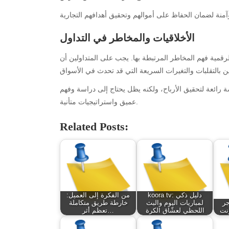
الأخلاقيات والمخاطر في التداول
رقمية فهم المخاطر المرتبطة بها. يجب على المتداولين أن
 رائعة لتحقيق الأرباح، ولكنه يظل يحتاج إلى دراسة وفهم
عميق واستراتيجيات متأنية.
Archives
Ca
Related Posts:
August 2026
Aut
July 2026
bea
June 2026
Blo
May 2026
blo
April 2026
Blo
koora tv: دليل ذكي
من الفكرة إلى العميل:
جر
لمباريات اليوم والبث
خارطة طريق متكاملة
March 2026
Bus
رنت
اللحظي لعشّاق الكرة
تعظم أثر…
February 2026
Ent