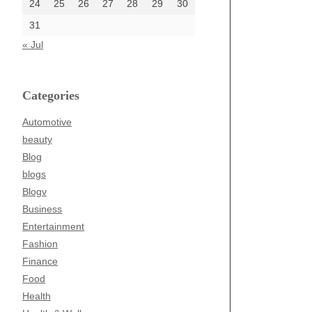
24
25
26
27
28
29
30
31
« Jul
Categories
Automotive
beauty
Blog
blogs
Blogv
Business
Entertainment
Fashion
Finance
Food
Health