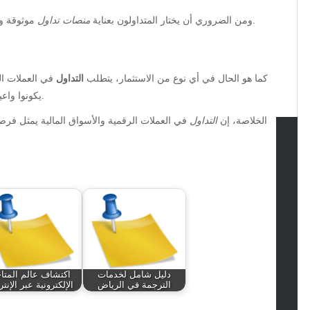
موثوقة وآمنة لضمان الحفاظ على أموالهم وتحقيق أهدافهم التجارية.
ومن الضروري أن يختار المتداولون بعناية
منصات تداول
كما هو الحال في أي نوع من الاستثمار، يتطلب
التداول
في العملات ال
يكونوا واعين بالتقلبات والتغيرات السريعة التي قد تحدث في الأسواق.
الخلاصة، إن
التداول
في العملات الرقمية والأسواق المالية يمثل فرصة
tegories
omotive
uty
g
gs
gv
دليل شامل لخدمات
اكتشاف عالم المتا
iness
الترجمة في الرياض
الإلكترونية عبر الإنت
ertainment