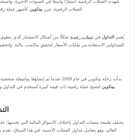
شهدت
العملات الرقمية
انتشارًا واسعًا في السنوات الأخيرة، وأصبحت
كأشهر عملة رقمية وأول عملة من نوعها، مما جعلها مرجعًا في هذا المجال.
العملات الرقمية، تبرز
بيتكوين
يُعتبر
التداول
في
عملات رقمية
شكلًا من أشكال الاستثمار الذي ينطوي 
للمتداولين الاستفادة من تقلبات الأسعار لتحقيق مكاسب مالية. ولتحقي
بدأت رحلة
بيتكوين
في عام 2009 عندما تم إنشاؤها بواسطة شخصية مجهولة تدعى ساتوشي ناكاموتو. ومنذ ذلك الحين، تطورت
بيتكوين
لتصبح عملة رقمية ذات قيمة كبيرة تُستخدم في التداول والا
الت
تختلف طبيعة منصات التداول باختلاف الأسواق المالية التي تخدمها. على
العالم، وهو يتعامل بتداول العملات الأجنبية. في هذا السياق، تقد